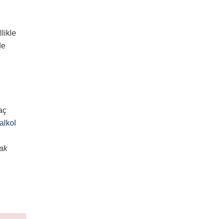
likle
de
n
aç
alkol
mak