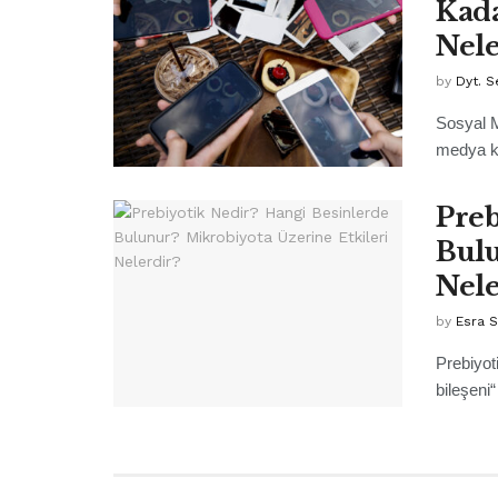
Kada
Nele
by
Dyt. S
Sosyal M
medya kay
Preb
Bulu
Nele
by
Esra 
Prebiyot
bileşeni“