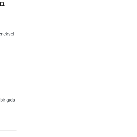
en
eneksel
bir gıda