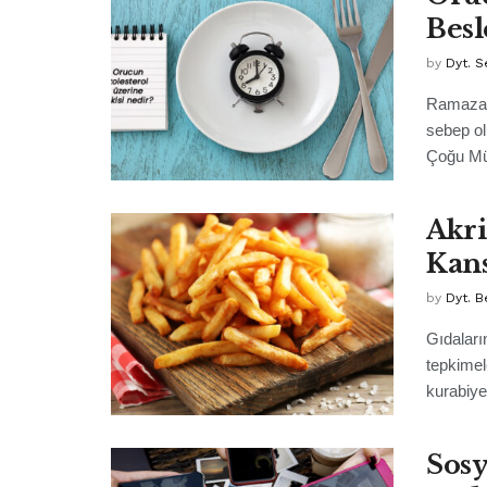
Besl
by
Dyt. S
Ramazan 
sebep ol
Çoğu Mü
Akri
Kans
by
Dyt. B
Gıdalar
tepkimel
kurabiye,
Sosy