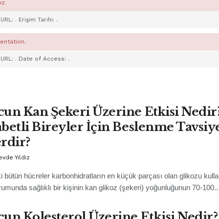
ız.
. URL:
. Erişim Tarihi:
.
entation.
. URL:
. Date of Access:
.
un Kan Şekeri Üzerine Etkisi Nedir
betli Bireyler İçin Beslenme Tavsiy
rdir?
evde Yıldız
i bütün hücreler karbonhidratların en küçük parçası olan glikozu kullan
rumunda sağlıklı bir kişinin kan glikoz (şekeri) yoğunluğunun 70-100..
un Kolesterol Üzerine Etkisi Nedir?