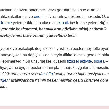
alıkların tedavisi, önlenmesi veya geciktirilmesinde etkinliği
stalık, sakatlanma ve
enerji
ihtiyacı artma gösterebilmektedir. Özel
slenme
yetersizliklerinin oluşması
kronik
beslenme yetersizliği 
n yetersiz beslenmesi, hastalıkların görülme sıklığını (kronik
ebebiyle mortalite oranını yükseltmektedir.
zyolojik ve psikolojik değişiklikler yaşlılıkta beslenmeyi etkileye
ak ortaya çıkan bu değişiklikler, bireyin dikkat etmesi gereken birk
rilebilmektedir. Bu unsurlar ise, düzenli
fiziksel aktivite
,
sigara
–
 ihtiyaçlarına uygun beslenmenin planlanarak uygulanabilmesidir.
ıklığı artan başta şeker/
insülin
intoleransı ve hipertansiyon ol
ciğer
hastalıklarında kişinin beslenmesinin çeşitli kriterlere göre
lıdır.