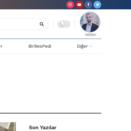
er
BirBesPedi
Diğer
Son Yazılar