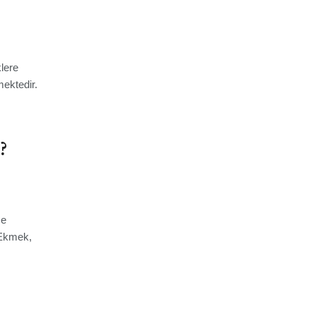
lere
mektedir.
?
me
. Ekmek,