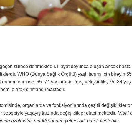
eçen sürece denmektedir. Hayat boyunca oluşan ancak hastalı
iklerdir. WHO (Dünya Sağlık Örgütü) yaşlı tanımı için bireyin 65
ık dönemlerini ise; 65–74 yaş arasını ‘geç yetişkinlik’, 75–84 yaş
 dönemi olarak sınıflandırmaktadır.
omisinde, organlarda ve fonksiyonlarında çeşitli değişiklikler o
 sebebiyle yaşayış tarzında değişiklikler olabilmektedir.
Misal o
mda azalmalar, maddi yönden yetersizlik örnek verilebilir.