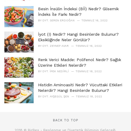
Besin İnsülin İndeksi (Bİİ) Nedir? Glisemik
İndeks İle Farkı Nedir?
BY
DYT. SEREN ERDOĞAN
TEMMUZ 16, 2022
İyot (I) Nedir? Hangi Besinlerde Bulunur?
Eksikliğinde Neler Görülür?
BY
DYT. ZEYNEP AVAR
TEMMUZ 16, 2022
Renk Verici Madde: Polifenol Nedir? Sağlık
Üzerine Etkileri Nelerdir?
BY
DYT. İPEK NEDIRLI
TEMMUZ 18, 2022
Histidin Aminoasiti Nedir? Vücuttaki Etkileri
Nelerdir? Hangi Besinlerde Bulunur?
BY
DYT. AYŞEGÜL ŞEN
TEMMUZ 18, 2022
BACK TO TOP
2018 © BirBes - Beslenme ve Diyetetik Biliminin Geleceği.