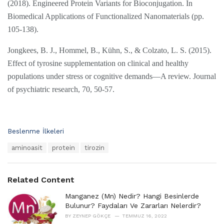
(2018). Engineered Protein Variants for Bioconjugation. In
Biomedical Applications of Functionalized Nanomaterials (pp.
105-138).
Jongkees, B. J., Hommel, B., Kühn, S., & Colzato, L. S. (2015).
Effect of tyrosine supplementation on clinical and healthy
populations under stress or cognitive demands—A review. Journal
of psychiatric research, 70, 50-57.
C
Beslenme İlkeleri
a
T
aminoasit
protein
tirozin
t
a
e
g
g
s
o
Related Content
:
r
i
Manganez (Mn) Nedir? Hangi Besinlerde
e
Bulunur? Faydaları Ve Zararları Nelerdir?
s
BY
ZEYNEP GÖKÇE
TEMMUZ 16, 2022
: