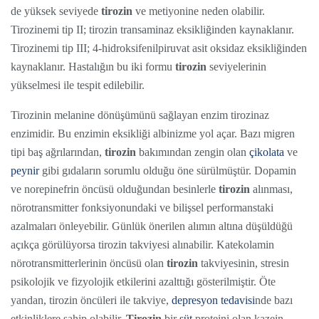
de yüksek seviyede
tirozin
ve metiyonine neden olabilir.
Tirozinemi tip II; tirozin transaminaz eksikliğinden kaynaklanır.
Tirozinemi tip III; 4-hidroksifenilpiruvat asit oksidaz eksikliğinden
kaynaklanır. Hastalığın bu iki formu
tirozin
seviyelerinin
yükselmesi ile tespit edilebilir.
Tirozinin melanine dönüşümünü sağlayan enzim tirozinaz
enzimidir. Bu enzimin eksikliği albinizme yol açar. Bazı migren
tipi baş ağrılarından,
tirozin
bakımından zengin olan
çikolata
ve
peynir
gibi gıdaların sorumlu olduğu öne sürülmüştür. Dopamin
ve norepinefrin öncüsü olduğundan besinlerle
tirozin
alınması,
nörotransmitter fonksiyonundaki ve bilişsel performanstaki
azalmaları önleyebilir. Günlük önerilen alımın altına düşüldüğü
açıkça görülüyorsa tirozin takviyesi alınabilir. Katekolamin
nörotransmitterlerinin öncüsü olan
tirozin
takviyesinin, stresin
psikolojik ve fizyolojik etkilerini azalttığı gösterilmiştir. Öte
yandan, tirozin öncüleri ile takviye,
depresyon tedavisi
nde bazı
etkinliklere sahip olabilir.
Tirozin
bir
süt
proteini olan kazein