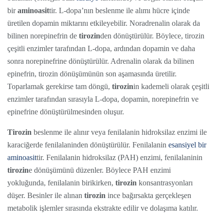
bir
aminoasit
tir. L-dopa’nın beslenme ile alımı hücre içinde
üretilen dopamin miktarını etkileyebilir. Noradrenalin olarak da
bilinen norepinefrin de
tirozin
den dönüştürülür. Böylece, tirozin
çeşitli enzimler tarafından L-dopa, ardından dopamin ve daha
sonra norepinefrine dönüştürülür. Adrenalin olarak da bilinen
epinefrin, tirozin dönüşümünün son aşamasında üretilir.
Toparlamak gerekirse tam döngü,
tirozin
in kademeli olarak çeşitli
enzimler tarafından sırasıyla L-dopa, dopamin, norepinefrin ve
epinefrine dönüştürülmesinden oluşur.
Tirozin
beslenme ile alınır veya fenilalanin hidroksilaz enzimi ile
karaciğerde fenilalaninden dönüştürülür. Fenilalanin
esansiyel bir
aminoasit
tir. Fenilalanin hidroksilaz (PAH) enzimi, fenilalaninin
tirozin
e dönüşümünü düzenler. Böylece PAH enzimi
yokluğunda, fenilalanin birikirken,
tirozin
konsantrasyonları
düşer. Besinler ile alınan
tirozin
ince bağırsakta gerçekleşen
metabolik işlemler sırasında ekstrakte edilir ve dolaşıma katılır.