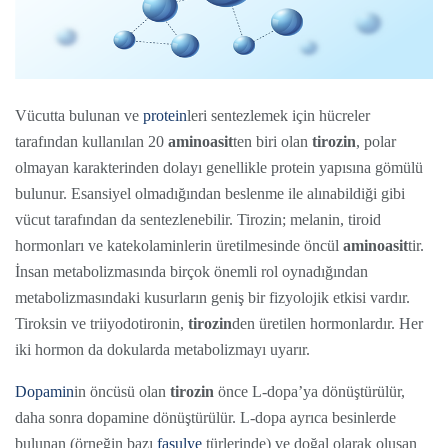
Vücutta bulunan ve
protein
leri sentezlemek için hücreler
tarafından kullanılan 20
aminoasit
ten biri olan
tirozin
, polar
olmayan karakterinden dolayı genellikle protein yapısına gömülü
bulunur. Esansiyel olmadığından beslenme ile alınabildiği gibi
vücut tarafından da sentezlenebilir. Tirozin; melanin, tiroid
hormonları ve katekolaminlerin üretilmesinde öncül
aminoasit
tir.
İnsan metabolizmasında birçok önemli rol oynadığından
metabolizmasındaki kusurların geniş bir fizyolojik etkisi vardır.
Tiroksin ve triiyodotironin,
tirozin
den üretilen hormonlardır. Her
iki hormon da dokularda metabolizmayı uyarır.
Dopamin
in öncüsü olan
tirozin
önce L-dopa’ya dönüştürülür,
daha sonra dopamine dönüştürülür. L-dopa ayrıca besinlerde
bulunan (örneğin bazı
fasulye
türlerinde) ve doğal olarak oluşan