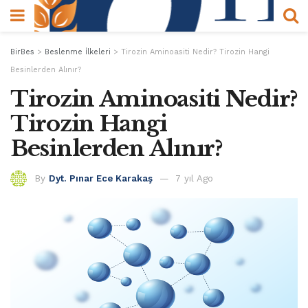
BirBes
>
Beslenme İlkeleri
>
Tirozin Aminoasiti Nedir? Tirozin Hangi
Besinlerden Alınır?
Tirozin Aminoasiti Nedir?
Tirozin Hangi
Besinlerden Alınır?
By
Dyt. Pınar Ece Karakaş
7 yıl Ago