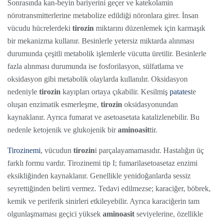
Sonrasında kan-beyin bariyerini geçer ve katekolamin
nörotransmitterlerine metabolize edildiği nöronlara girer. İnsan
vücudu hücrelerdeki
tirozin
miktarını düzenlemek için karmaşık
bir mekanizma kullanır. Besinlerle yetersiz miktarda alınması
durumunda çeşitli metabolik işlemlerle vücutta üretilir. Besinlerle
fazla alınması durumunda ise fosforilasyon, sülfatlama ve
oksidasyon gibi metabolik olaylarda kullanılır. Oksidasyon
nedeniyle
tirozin
kayıpları ortaya çıkabilir. Kesilmiş
patates
te
oluşan enzimatik esmerleşme,
tirozin
oksidasyonundan
kaynaklanır. Ayrıca fumarat ve asetoasetata katalizlenebilir. Bu
nedenle ketojenik ve glukojenik bir
aminoasit
tir.
Tirozinemi
, vücudun
tirozin
i parçalayamamasıdır. Hastalığın üç
farklı formu vardır. Tirozinemi tip I; fumarilasetoasetaz enzimi
eksikliğinden kaynaklanır. Genellikle yenidoğanlarda sessiz
seyrettiğinden belirti vermez. Tedavi edilmezse; karaciğer, böbrek,
kemik ve periferik sinirleri etkileyebilir. Ayrıca karaciğerin tam
olgunlaşmaması geçici yüksek
aminoasit
seviyelerine, özellikle