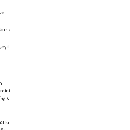
 ve
, kuru
yeşil
n
amini
aşık
sülfür
uğu