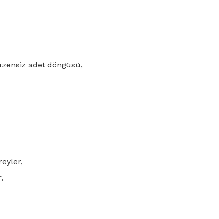
üzensiz adet döngüsü,
reyler,
,