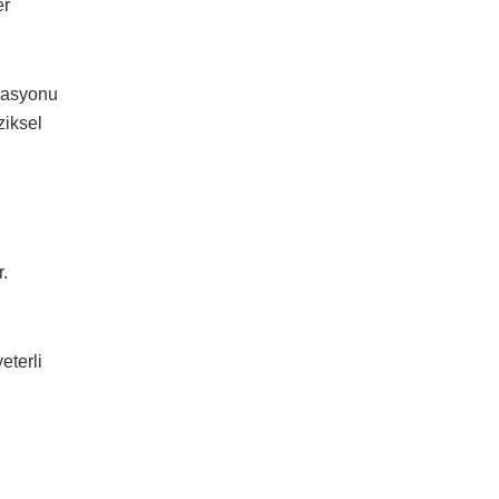
er
rasyonu
ziksel
.
eterli