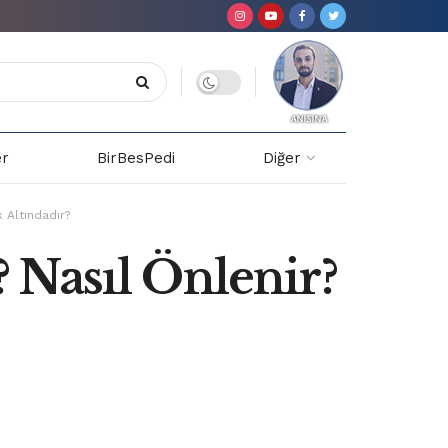
er
BirBesPedi
Diğer
 Altındadır?
 Nasıl Önlenir?