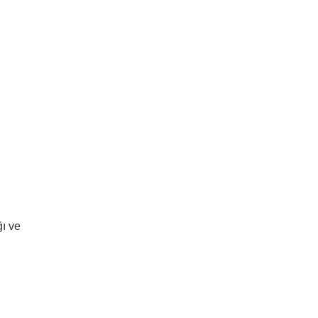
u
ğı ve