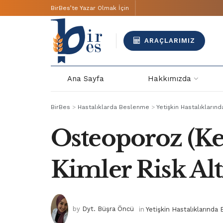
BirBes’te Yazar Olmak İçin
ARAÇLARIMIZ
Ana Sayfa
Hakkımızda
BirBes
>
Hastalıklarda Beslenme
>
Yetişkin Hastalıkları
Osteoporoz (Ke
Kimler Risk Alt
by
Dyt. Büşra Öncü
in
Yetişkin Hastalıklarınd