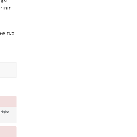
arının
 ve tuz
Erişim