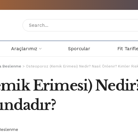
Araçlarımız
Sporcular
Fit Tarifl
nda Beslenme
>
Osteoporoz (Kemik Erimesi) Nedir? Nasıl Önlenir? Kimler Risk
mik Erimesi) Nedir?
ındadır?
a Beslenme