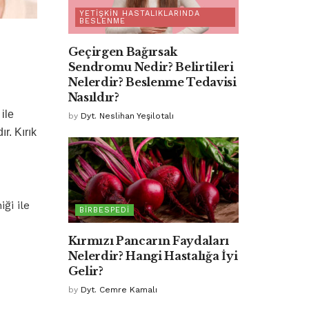
YETIŞKIN HASTALIKLARINDA
BESLENME
Geçirgen Bağırsak
Sendromu Nedir? Belirtileri
Nelerdir? Beslenme Tedavisi
Nasıldır?
ile
by
Dyt. Neslihan Yeşilotalı
r. Kırık
ği ile
BIRBESPEDI
Kırmızı Pancarın Faydaları
Nelerdir? Hangi Hastalığa İyi
Gelir?
by
Dyt. Cemre Kamalı