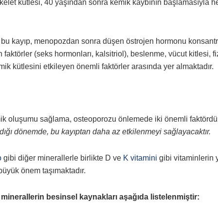
kelet kütlesi, 40 yaşından sonra kemik kaybının başlamasıyla h
en bu kayıp, menopozdan sonra düşen östrojen hormonu konsant
n faktörler (seks hormonları, kalsitriol), beslenme, vücut kitlesi, fi
emik kütlesini etkileyen önemli faktörler arasında yer almaktadır.
ik oluşumu sağlama, osteoporozu önlemede iki önemli faktördür
dığı dönemde, bu kayıptan daha az etkilenmeyi sağlayacaktır.
o
gibi diğer minerallerle birlikte D ve
K vitamini
gibi vitaminlerin y
 büyük önem taşımaktadır.
minerallerin besinsel kaynakları aşağıda listelenmiştir: