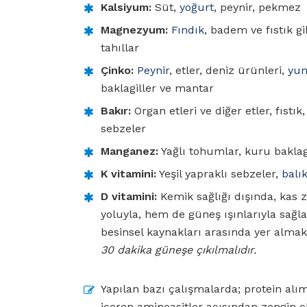
Kalsiyum:
Süt,
yoğurt
, peynir, pekmez
Magnezyum:
Fındık
, badem ve fıstık gi
tahıllar
Çinko:
Peynir
, etler, deniz ürünleri,
yu
baklagiller ve mantar
Bakır:
Organ etleri ve diğer etler, fıstı
sebzeler
Manganez:
Yağlı tohumlar, kuru baklagi
K vitamini:
Yeşil yapraklı sebzeler,
balı
D vitamini:
Kemik sağlığı dışında, kas za
yoluyla, hem de güneş ışınlarıyla sağla
besinsel kaynakları arasında yer almak
30 dakika güneşe çıkılmalıdır.
Yapılan bazı çalışmalarda; protein alımı
içeren aminoasitler açısından zengin o