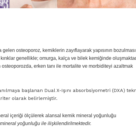
a gelen osteoporoz
,
kemiklerin zayıflayarak yapısının bozulması 
n kırıklar genellikle; omurga, kalça ve bilek kemiğinde oluşmaktadı
n osteoporozda, erken tanı ile mortalite ve morbiditeyi azaltmak
anılmaya başlanan Dual X-Işını absorbsiyometri (DXA) tekni
iter olarak belirlemiştir.
neral içeriği ölçülerek alansal kemik mineral yoğunluğu
 mineral yoğunluğu ile ilişkilendirilmektedir.