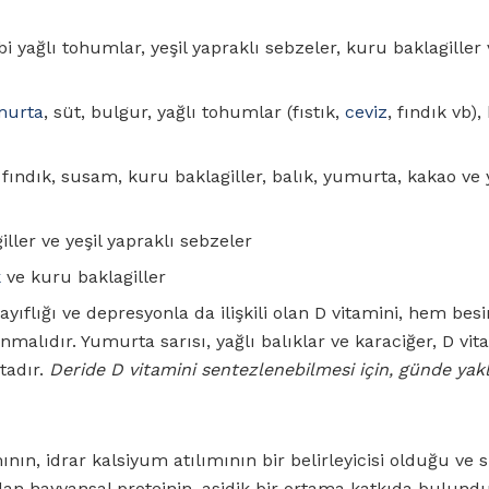
bi yağlı tohumlar, yeşil yapraklı sebzeler, kuru baklagiller
murta
, süt, bulgur, yağlı tohumlar (fıstık,
ceviz
, fındık vb)
k, fındık, susam, kuru baklagiller, balık, yumurta, kakao ve 
ller ve yeşil yapraklı sebzeler
k
ve kuru baklagiller
yıflığı ve depresyonla da ilişkili olan D vitamini, hem besi
nmalıdır. Yumurta sarısı, yağlı balıklar ve karaciğer, D vit
tadır.
Deride D vitamini sentezlenebilmesi için, günde yakl
nın, idrar kalsiyum atılımının bir belirleyicisi olduğu ve 
lan hayvansal proteinin, asidik bir ortama katkıda bulund