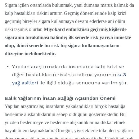
Sigara içilen ortamlarda bulunmak, yani dumana maruz kalmak da
kalp hastalıkları riskini arttırır. Geçmiş dönemlerinde kalp krizi
geçirmiş bireyler sigara kullanmaya devam ederlerse ani ölüm
riski taşımış olurlar.
Miyokard enfarktüsü geçirmiş kişilerde
sigaranın bırakılması halinde; ilk senede risk yarıya inmekte
olup, ikinci senede bu risk hiç sigara kullanmayanların
düzeyine inebilmektedir.
Yapılan araştırmalarda insanlarda kalp krizi ve
diğer hastalıkların riskini azaltma yararının
ω-3
yağ asitleri
ile ilgili olduğu sonucuna varılmıştır.
Balık Yağlarının İnsan Sağlığı Açısından Önemi
Yapılan araştırmalar, insanların yakalandıkları birçok hastalığa
beslenme alışkanlıklarının sebep olduğunu göstermektedir. Bu
yüzden beslenmeye ve beslenme alışkanlıklarına dikkat etmek
hayati önem taşımaktadır. Örneğin, yiyeceklerle tüketilen yağların
doymamış yağlardan zengin olması gerekmektedir. Çünkü yüksek