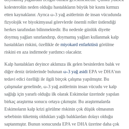
kolesterolün neden olduğu hastalıkların büyük bir kısmı kırmızı
etten kaynaklanır. Ayrıca ω-3 yağ asitlerinin de insan vücudunda
fizyolojik ve biyokimyasal görevlerde önemli roller üstlendiği
herkes tarafından bilinmektedir. Bu nedenle günlük diyette
doymuş yağları sınırlandırıp, doymamış yağları kullanmak kalp
hastalıkları riskini, özellikle de
miyokard enfarktüsü
görülme
riskini en aza indirmede yardımcı olacaktır.
Kalp hastalıkları deyince aklımıza ilk gelen besinlerden balık ve
diğer deniz ürünlerinde bulunan
ω-3 yağ asidi
EPA ve DHA’nın
tedavi edici özelliği ile ilgili birçok çalışma yapılmıştır. Bu
çalışmalar genelinde, ω-3 yağ asitlerinin insan vücudu ve kalp
sağlığı için yararlı olduğu ilk olarak Eskimolar üzerinde yapılan
birkaç araştırma sonucu ortaya çıkmıştır. Bu araştırmalarda
Eskimoların kalp krizi görülme riskinin çok düşük olmasının
sebebinin tüketmiş oldukları yağlı balıklardan dolayı olduğu
saptanmıştır. Bunun sonucunda EPA ve DHA üzerine daha çok