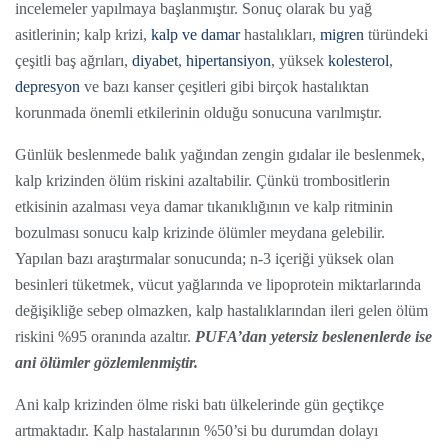
incelemeler yapılmaya başlanmıştır. Sonuç olarak bu yağ
asitlerinin; kalp krizi,
kalp ve damar
hastalıkları,
migren
türündeki
çeşitli baş ağrıları,
diyabet
,
hipertansiyon
, yüksek
kolesterol
,
depresyon
ve bazı kanser çeşitleri gibi birçok hastalıktan
korunmada önemli etkilerinin olduğu sonucuna varılmıştır.
Günlük beslenmede balık yağından zengin gıdalar ile beslenmek,
kalp krizinden ölüm riskini azaltabilir. Çünkü trombositlerin
etkisinin azalması veya damar tıkanıklığının ve kalp ritminin
bozulması sonucu kalp krizinde ölümler meydana gelebilir.
Yapılan bazı araştırmalar sonucunda; n-3 içeriği yüksek olan
besinleri tüketmek, vücut yağlarında ve lipoprotein miktarlarında
değişikliğe sebep olmazken, kalp hastalıklarından ileri gelen ölüm
riskini %95 oranında azaltır.
PUFA’dan yetersiz beslenenlerde ise
ani ölümler gözlemlenmiştir.
Ani kalp krizinden ölme riski batı ülkelerinde gün geçtikçe
artmaktadır. Kalp hastalarının %50’si bu durumdan dolayı