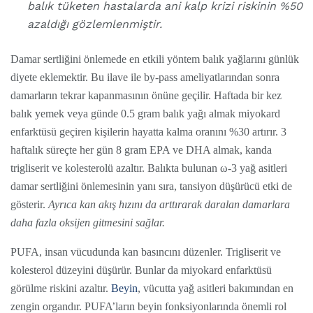
balık tüketen hastalarda ani kalp krizi riskinin %50
azaldığı gözlemlenmiştir.
Damar sertliğini önlemede en etkili yöntem balık yağlarını günlük
diyete eklemektir. Bu ilave ile by-pass ameliyatlarından sonra
damarların tekrar kapanmasının önüne geçilir. Haftada bir kez
balık yemek veya günde 0.5 gram balık yağı almak miyokard
enfarktüsü geçiren kişilerin hayatta kalma oranını %30 artırır. 3
haftalık süreçte her gün 8 gram EPA ve DHA almak, kanda
trigliserit ve kolesterolü azaltır. Balıkta bulunan ω-3 yağ asitleri
damar sertliğini önlemesinin yanı sıra, tansiyon düşürücü etki de
gösterir.
Ayrıca kan akış hızını da arttırarak daralan damarlara
daha fazla oksijen gitmesini sağlar.
PUFA, insan vücudunda kan basıncını düzenler. Trigliserit ve
kolesterol düzeyini düşürür. Bunlar da miyokard enfarktüsü
görülme riskini azaltır.
Beyin
, vücutta yağ asitleri bakımından en
zengin organdır. PUFA’ların beyin fonksiyonlarında önemli rol