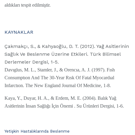
aldıkları tespit edilmiştir.
KAYNAKLAR
Çakmakçı, S., & Kahyaoğlu, D. T. (2012). Yağ Asitlerinin
Sağlık Ve Beslenme Üzerine Etkileri. Türk Bilimsel
Derlemeler Dergisi, 1-5.
Davıglus, M. L., Stamler, J., & Orencıa, A. J. (1997). Fısh
Consumptıon And The 30-Year Rısk Of Fatal Myocardıal
Infarctıon. The New England Journal Of Medicine, 1-8.
Kaya, Y., Duyar, H. A., & Erdem, M. E. (2004). Balık Yağ
Asitlerinin İnsan Sağlığı İçin Önemi . Su Ürünleri Dergisi, 1-6.
C
Yetişkin Hastalıklarında Beslenme