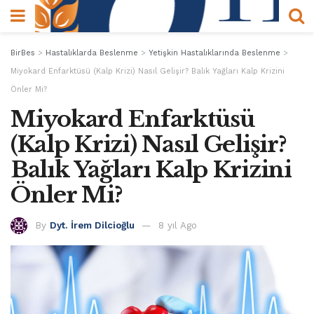
BirBes
>
Hastalıklarda Beslenme
>
Yetişkin Hastalıklarında Beslenme
>
Miyokard Enfarktüsü (Kalp Krizi) Nasıl Gelişir? Balık Yağları Kalp Krizini
Önler Mi?
Miyokard Enfarktüsü
(Kalp Krizi) Nasıl Gelişir?
Balık Yağları Kalp Krizini
Önler Mi?
By
Dyt. İrem Dilcioğlu
8 yıl Ago