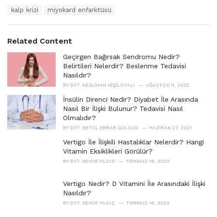
a
T
kalp krizi
miyokard enfarktüsü
t
a
e
g
g
s
o
Related Content
:
r
i
Geçirgen Bağırsak Sendromu Nedir?
e
Belirtileri Nelerdir? Beslenme Tedavisi
s
Nasıldır?
:
BY
DYT. NESLIHAN YEŞILOTALI
AĞUSTOS 11, 2022
İnsülin Direnci Nedir? Diyabet İle Arasında
Nasıl Bir İlişki Bulunur? Tedavisi Nasıl
Olmalıdır?
BY
DYT. BETÜL EBRAR GÜLCAN
HAZIRAN 27, 2021
Vertigo İle İlişkili Hastalıklar Nelerdir? Hangi
Vitamin Eksiklikleri Görülür?
BY
DYT. SEVDE YILDIZ
TEMMUZ 16, 2022
Vertigo Nedir? D Vitamini İle Arasındaki İlişki
Nasıldır?
BY
DYT. SEVDE YILDIZ
TEMMUZ 16, 2022