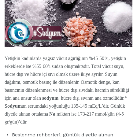
Yetişkin kadınlarda yağsız vücut ağırlığının %45-50’si, yetişkin
erkeklerde ise %55-60’ı sudan oluşmaktadır. Total vücut suyu,
hücre dışı ve hücre içi sıvı olmak üzere ikiye ayrılır. Suyun
dağılımı, osmotik basınç ile düzenlenir. Osmotik denge, kan
basıncının düzenlenmesi ve hücre dışı sıvıdaki hacmin sürekliliği
için ana unsur olan
sodyum
, hücre dışı sıvının ana ozmolüdür.*
Sodyum
un serumdaki yoğunluğu 135-145 mEq/L’dir. Günlük
diyetle alınan ortalama
Na
miktarı ise 173-217 mmol/gün (4-5
gr/gün)’dür.
Beslenme rehberleri, günlük diyetle alınan