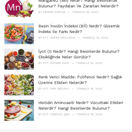
Manganez (Mn) Nedir? Hangi Besinlerde
e
Bulunur? Faydaları Ve Zararları Nelerdir?
s
BY
ZEYNEP GÖKÇE
TEMMUZ 16, 2022
:
Besin İnsülin İndeksi (Bİİ) Nedir? Glisemik
İndeks İle Farkı Nedir?
BY
DYT. SEREN ERDOĞAN
TEMMUZ 16, 2022
İyot (I) Nedir? Hangi Besinlerde Bulunur?
Eksikliğinde Neler Görülür?
BY
DYT. ZEYNEP AVAR
TEMMUZ 16, 2022
Renk Verici Madde: Polifenol Nedir? Sağlık
Üzerine Etkileri Nelerdir?
BY
DYT. İPEK NEDIRLI
TEMMUZ 18, 2022
Histidin Aminoasiti Nedir? Vücuttaki Etkileri
Nelerdir? Hangi Besinlerde Bulunur?
BY
DYT. AYŞEGÜL ŞEN
TEMMUZ 18, 2022