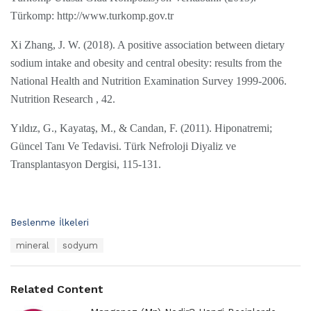
Türkomp: http://www.turkomp.gov.tr
Xi Zhang, J. W. (2018). A positive association between dietary
sodium intake and obesity and central obesity: results from the
National Health and Nutrition Examination Survey 1999-2006.
Nutrition Research , 42.
Yıldız, G., Kayataş, M., & Candan, F. (2011). Hiponatremi;
Güncel Tanı Ve Tedavisi. Türk Nefroloji Diyaliz ve
Transplantasyon Dergisi, 115-131.
C
Beslenme İlkeleri
a
T
mineral
sodyum
t
a
e
g
g
s
o
Related Content
:
r
i