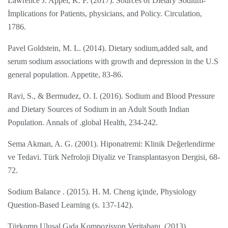
Lawrence J. Appel, K. F. (2017). Sources of Dietary Sodium-
İmplications for Patients, physicians, and Policy. Circulation,
1786.
Pavel Goldstein, M. L. (2014). Dietary sodium,added salt, and
serum sodium associations with growth and depression in the U.S
general population. Appetite, 83-86.
Ravi, S., & Bermudez, O. I. (2016). Sodium and Blood Pressure
and Dietary Sources of Sodium in an Adult South Indian
Population. Annals of .global Health, 234-242.
Sema Akman, A. G. (2001). Hiponatremi: Klinik Değerlendirme
ve Tedavi. Türk Nefroloji Diyaliz ve Transplantasyon Dergisi, 68-
72.
Sodium Balance . (2015). H. M. Cheng içinde, Physiology
Question-Based Learning (s. 137-142).
Türkomp Ulusal Gıda Kompozisyon Veritabanı. (2013).