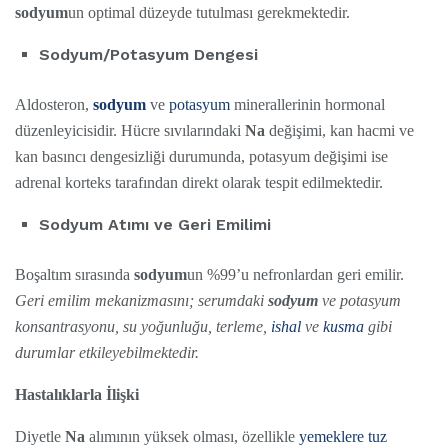
sodyum
un optimal düzeyde tutulması gerekmektedir.
Sodyum/Potasyum Dengesi
Aldosteron,
sodyum
ve
potasyum
minerallerinin hormonal
düzenleyicisidir. Hücre sıvılarındaki
Na
değişimi, kan hacmi ve
kan basıncı dengesizliği durumunda, potasyum değişimi ise
adrenal korteks tarafından direkt olarak tespit edilmektedir.
Sodyum Atımı ve Geri Emilimi
Boşaltım sırasında
sodyum
un %99’u nefronlardan geri emilir.
Geri emilim mekanizmasını; serumdaki
sodyum
ve potasyum
konsantrasyonu, su yoğunluğu, terleme,
ishal
ve
kusma
gibi
durumlar etkileyebilmektedir.
Hastalıklarla İlişki
Diyetle
Na
alımının yüksek olması, özellikle
yemeklere tuz