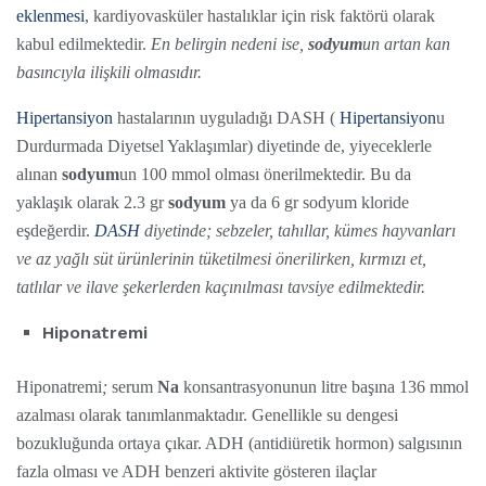
eklenmesi
, kardiyovasküler hastalıklar için risk faktörü olarak
kabul edilmektedir.
En belirgin nedeni ise,
sodyum
un artan kan
basıncıyla ilişkili olmasıdır.
Hipertansiyon
hastalarının uyguladığı DASH (
Hipertansiyon
u
Durdurmada Diyetsel Yaklaşımlar) diyetinde de, yiyeceklerle
alınan
sodyum
un 100 mmol olması önerilmektedir. Bu da
yaklaşık olarak 2.3 gr
sodyum
ya da 6 gr sodyum kloride
eşdeğerdir.
DASH
diyetinde; sebzeler, tahıllar, kümes hayvanları
ve az yağlı süt ürünlerinin tüketilmesi önerilirken, kırmızı et,
tatlılar ve ilave şekerlerden kaçınılması tavsiye edilmektedir.
Hiponatremi
Hiponatremi
;
serum
Na
konsantrasyonunun litre başına 136 mmol
azalması olarak tanımlanmaktadır. Genellikle su dengesi
bozukluğunda ortaya çıkar. ADH (antidiüretik hormon) salgısının
fazla olması ve ADH benzeri aktivite gösteren ilaçlar