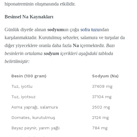
hiponatreminin oluşmasında etkilidir.
Besinsel Na Kaynakları
Günlük diyetle alınan
sodyum
un çoğu
sofra tuzu
ndan
karşılanmaktadır. Kurutulmuş sebzeler, salamura ve turşular da
diğer yiyeceklere oranla daha fazla
Na
içermektedir.
Bazı
besinlerin ortalama
sodyum
içerikleri aşağıdaki tabloda
belirtilmiştir:
Besin (100 gram)
Sodyum (Na)
Tuz, iyotlu
37409 mg
Tuz, iyotsuz
37104 mg
Asma yaprağı, salamura
2502 mg
Domates, kurutulmuş
2124 mg
Beyaz peynir, yarım yağlı
784 mg