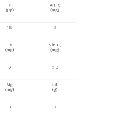
F
Vit. C
(µg)
(mg)
115
0
Fe
Vit. B
³
(mg)
(mg)
0
0,2
Mg
Lif
(mg)
(g)
3
0