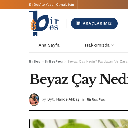
BirBes’te Yazar Olmak İçin
ARAÇLARIMIZ
Ana Sayfa
Hakkımızda
BirBes
>
BirBesPedi
>
Beyaz Çay Nedir? Faydaları Ve Zarar
Beyaz Çay Nedir
by
Dyt. Hande Akbaş
in
BirBesPedi