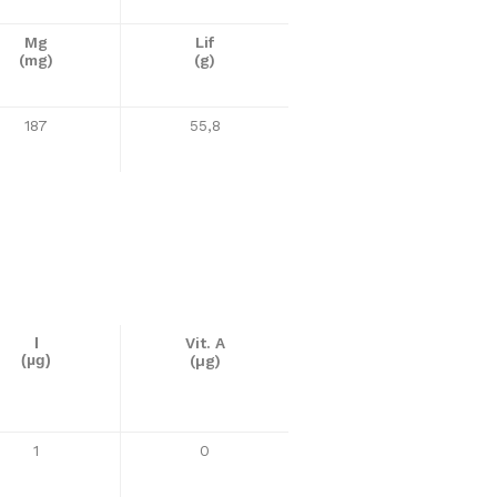
Mg
Lif
(mg)
(g)
187
55,8
Vit. A
I
(µg)
(µg)
1
0