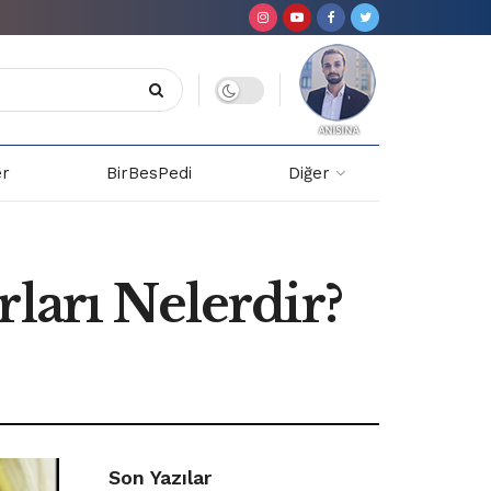
er
BirBesPedi
Diğer
ları Nelerdir?
Son Yazılar