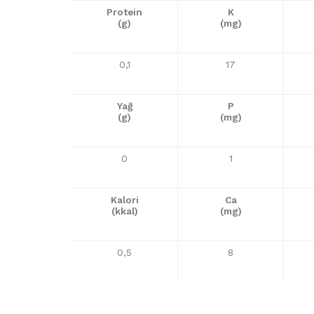
Protein
K
(g)
(mg)
0,1
17
Yağ
P
(g)
(mg)
0
1
Kalori
Ca
(kkal)
(mg)
0,5
8