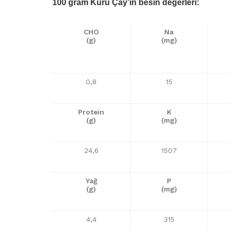
100 gram Kuru Çay’ın besin değerleri:
CHO
Na
(g)
(mg)
0,8
15
Protein
K
(g)
(mg)
24,6
1507
Yağ
P
(g)
(mg)
4,4
315