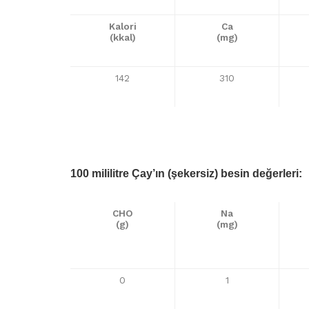
Kalori
Ca
(kkal)
(mg)
142
310
100 mililitre Çay’ın (şekersiz) besin değerleri:
CHO
Na
(g)
(mg)
0
1