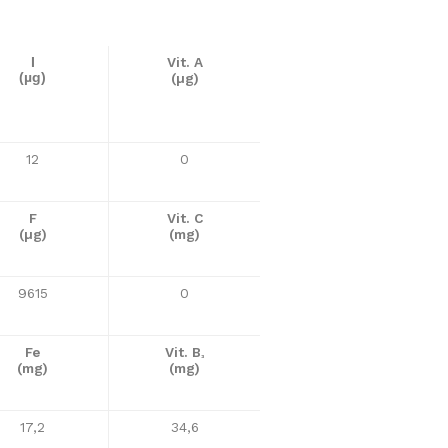
Vit. A
I
(µg)
(µg)
12
0
F
Vit. C
(µg)
(mg)
9615
0
Fe
Vit. B
³
(mg)
(mg)
17,2
34,6