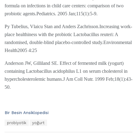
formula on infections in child care centers: comparison of two
probiotic agents.Pediatrics. 2005 Jan;115(1):5-9.
Py Tubelius, Vlaicu Stan and Anders Zachrisson.Increasing work-
place healthiness with the probiotic Lactobacillus reuteri: A
randomised, double-blind placebo-controlled study.Environmental
Health2005 4:25
Anderson JW, Gilliland SE. Effect of fermented milk (yogurt)
containing Lactobacillus acidophilus L1 on serum cholesterol in
hypercholesterolemic humans.J Am Coll Nutr. 1999 Feb;18(1):43-
50.
C
Bir Besin Ansiklopedisi
a
T
probiyotik
yoğurt
t
a
e
g
g