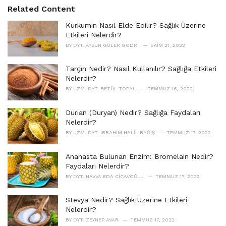
s
o
Related Content
:
r
i
Kurkumin Nasıl Elde Edilir? Sağlık Üzerine
e
Etkileri Nelerdir?
s
BY
DYT. AYSUN GÜLER GODRI
EKIM 21, 2022
:
Tarçın Nedir? Nasıl Kullanılır? Sağlığa Etkileri
Nelerdir?
BY
UZM. DYT. BETÜL TOPAL
TEMMUZ 16, 2022
Durian (Duryan) Nedir? Sağlığa Faydaları
Nelerdir?
BY
UZM. DYT. İBRAHIM HALIL BAĞIŞ
TEMMUZ 17, 2022
Ananasta Bulunan Enzim: Bromelain Nedir?
Faydaları Nelerdir?
BY
DYT. HAVVA EDA CICAVOĞLU
TEMMUZ 17, 2022
Stevya Nedir? Sağlık Üzerine Etkileri
Nelerdir?
BY
DYT. ZEYNEP AVAR
TEMMUZ 17, 2022