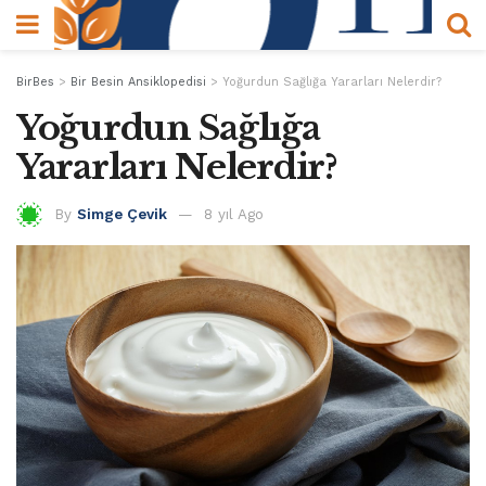
BirBes
>
Bir Besin Ansiklopedisi
>
Yoğurdun Sağlığa Yararları Nelerdir?
Yoğurdun Sağlığa
Yararları Nelerdir?
By
Simge Çevik
8 yıl Ago