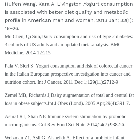
Huifen Wang, Kara A. Livingston .Yogurt consumption
is associated with better diet quality and metabolic
profile in American men and women, 2013 Jan; 33(1):
18–26.
Mu Chen, Qi Sun,Dairy consumption and risk of type 2 diabetes:
3 cohorts of US adults and an updated meta-analysis. BMC
Medicine, 2014 12:215
Pala V, Sieri S ,Yogurt consumption and risk of colorectal cancer
in the Italian European prospective investigation into cancer and
nutrition cohort. Int J Cancer. 2011 Dec 1;129(11):2712-9
Zemel MB, Richards J,Dairy augmentation of total and central fat
loss in obese subjects.Int J Obes (Lond). 2005 Apr;29(4):391-7.
Ashraf R1, Shah NP. Immune system stimulation by probiotic
microorganisms. Crit Rev Food Sci Nutr. 2014;54(7):938-56.
Weizman Z1, Asli G, Alsheikh A. Effect of a probiotic infant