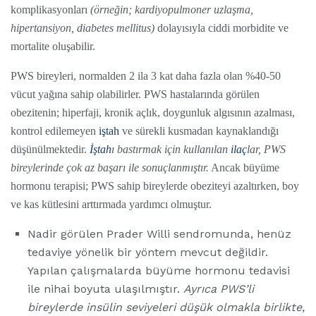
komplikasyonları
(örneğin; kardiyopulmoner uzlaşma,
hipertansiyon, diabetes mellitus)
dolayısıyla ciddi morbidite ve
mortalite oluşabilir.
PWS bireyleri, normalden 2 ila 3 kat daha fazla olan %40-50
vücut yağına sahip olabilirler. PWS hastalarında görülen
obezitenin; hiperfaji, kronik açlık, doygunluk algısının azalması,
kontrol edilemeyen
iştah
ve sürekli kusmadan kaynaklandığı
düşünülmektedir.
İştah
ı bastırmak için kullanılan
ilaç
lar, PWS
bireylerinde çok az başarı ile sonuçlanmıştır.
Ancak büyüme
hormonu terapisi; PWS sahip bireylerde obeziteyi azaltırken, boy
ve kas kütlesini arttırmada yardımcı olmuştur.
Nadir görülen Prader Willi sendromunda, henüz
tedaviye yönelik bir yöntem mevcut değildir.
Yapılan çalışmalarda büyüme hormonu tedavisi
ile nihai boyuta ulaşılmıştır.
Ayrıca PWS’li
bireylerde insülin seviyeleri düşük olmakla birlikte,