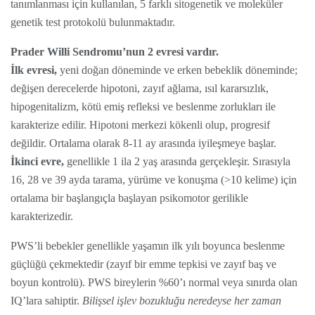
tanımlanması için kullanılan, 5 farklı sitogenetik ve moleküler
genetik test protokolü bulunmaktadır.
Prader Willi Sendromu’nun 2 evresi vardır.
İlk evresi,
yeni doğan döneminde ve erken bebeklik döneminde;
değişen derecelerde hipotoni, zayıf ağlama, ısıl kararsızlık,
hipogenitalizm, kötü emiş refleksi ve beslenme zorlukları ile
karakterize edilir. Hipotoni merkezi kökenli olup, progresif
değildir. Ortalama olarak 8-11 ay arasında iyileşmeye başlar.
İkinci evre,
genellikle 1 ila 2 yaş arasında gerçekleşir. Sırasıyla
16, 28 ve 39 ayda tarama, yürüme ve konuşma (>10 kelime) için
ortalama bir başlangıçla başlayan psikomotor gerilikle
karakterizedir.
PWS’li bebekler genellikle yaşamın ilk yılı boyunca beslenme
güçlüğü çekmektedir (zayıf bir emme tepkisi ve zayıf baş ve
boyun kontrolü). PWS bireylerin %60’ı normal veya sınırda olan
IQ’lara sahiptir.
Bilişsel işlev bozukluğu neredeyse her zaman