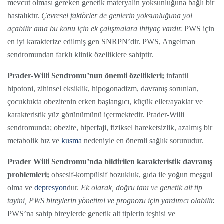
mevcut olması gereken genetik materyalin yoksunluğuna bağlı bir
hastalıktır.
Çevresel faktörler de genlerin yoksunluğuna yol
açabilir ama bu konu için ek çalışmalara ihtiyaç vardır.
PWS için
en iyi karakterize edilmiş gen SNRPN’dir. PWS, Angelman
sendromundan farklı klinik özelliklere sahiptir.
Prader-Willi Sendromu’nun önemli özellikleri;
infantil
hipotoni, zihinsel eksiklik, hipogonadizm, davranış sorunları,
çocuklukta obezitenin erken başlangıcı, küçük eller/ayaklar ve
karakteristik yüz görünümünü içermektedir. Prader-Willi
sendromunda; obezite, hiperfaji, fiziksel hareketsizlik, azalmış bir
metabolik hız ve
kusma
nedeniyle en önemli sağlık sorunudur.
Prader Willi Sendromu’nda bildirilen karakteristik davranış
problemleri;
obsesif-kompülsif bozukluk, gıda ile yoğun meşgul
olma ve
depresyon
dur.
Ek olarak, doğru tanı ve genetik alt tip
tayini, PWS bireylerin yönetimi ve prognozu için yardımcı olabilir.
PWS’na sahip bireylerde genetik alt tiplerin teşhisi ve