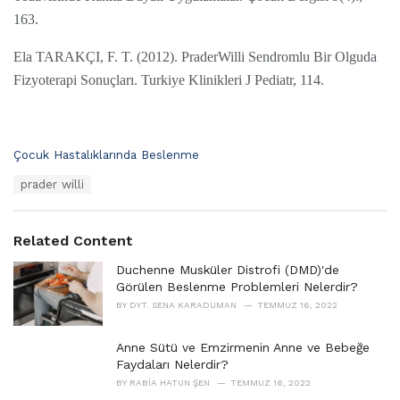
163.
Ela TARAKÇI, F. T. (2012). PraderWilli Sendromlu Bir Olguda
Fizyoterapi Sonuçları. Turkiye Klinikleri J Pediatr, 114.
C
Çocuk Hastalıklarında Beslenme
a
T
prader willi
t
a
e
g
g
s
o
Related Content
:
r
i
Duchenne Musküler Distrofi (DMD)'de
e
Görülen Beslenme Problemleri Nelerdir?
s
BY
DYT. SENA KARADUMAN
TEMMUZ 16, 2022
:
Anne Sütü ve Emzirmenin Anne ve Bebeğe
Faydaları Nelerdir?
BY
RABIA HATUN ŞEN
TEMMUZ 16, 2022