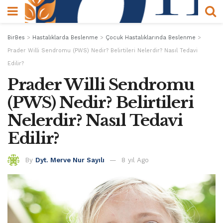
BirBes
>
Hastalıklarda Beslenme
>
Çocuk Hastalıklarında Beslenme
>
Prader Willi Sendromu (PWS) Nedir? Belirtileri Nelerdir? Nasıl Tedavi
Edilir?
Prader Willi Sendromu
(PWS) Nedir? Belirtileri
Nelerdir? Nasıl Tedavi
Edilir?
By
Dyt. Merve Nur Sayılı
8 yıl Ago