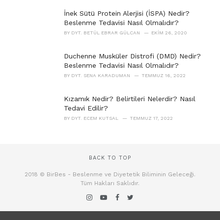
İnek Sütü Protein Alerjisi (İSPA) Nedir?
Beslenme Tedavisi Nasıl Olmalıdır?
BY
DYT. BETÜL EBRAR GÜLCAN
EKIM 26, 2020
Duchenne Musküler Distrofi (DMD) Nedir?
Beslenme Tedavisi Nasıl Olmalıdır?
BY
DYT. SENA KARADUMAN
TEMMUZ 16, 2022
Kızamık Nedir? Belirtileri Nelerdir? Nasıl
Tedavi Edilir?
BY
DYT. ECEM KUTSAL
TEMMUZ 17, 2022
BACK TO TOP
2018 © BirBes - Beslenme ve Diyetetik Biliminin Geleceği.
Tüm Hakları Saklıdır.