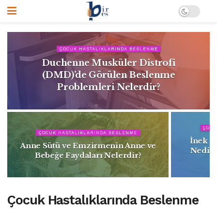
ÇOCUK HASTALIKLARINDA BESLENME
Duchenne Musküler Distrofi
(DMD)’de Görülen Beslenme
Problemleri Nelerdir?
ÇOCU
ÇOCUK HASTALIKLARINDA BESLENME
İnek Sü
Anne Sütü ve Emzirmenin Anne ve
Nedir?
Bebeğe Faydaları Nelerdir?
Çocuk Hastalıklarında Beslenme