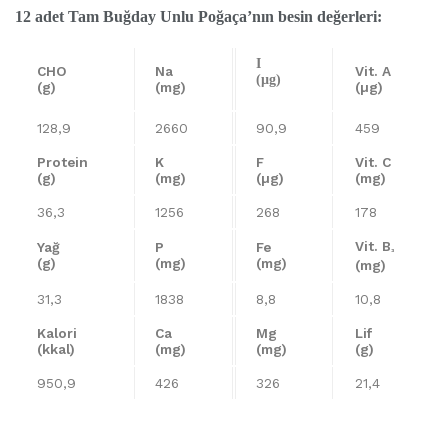
12 adet Tam Buğday Unlu Poğaça’nın besin değerleri:
I
CHO
Na
Vit. A
(µg)
(g)
(mg)
(µg)
128,9
2660
90,9
459
Protein
K
F
Vit. C
(g)
(mg)
(µg)
(mg)
36,3
1256
268
178
Vit. B
Yağ
P
Fe
³
(g)
(mg)
(mg)
(mg)
31,3
1838
8,8
10,8
Kalori
Ca
Mg
Lif
(kkal)
(mg)
(mg)
(g)
950,9
426
326
21,4