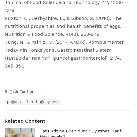
Journal of Food Science and Technology, 42, 1208-
1218.
Ruxton, C., Derbyshire, E., & Gibson, S. (2010). The
nutritional properties and health benefits of eggs.
Nutrition & Food Science, 40(3), 263-279.
Tunç, N., & Yalnız, M. (2017, Aralık). Komplementer
Tedavinin Fonksiyonel Gastrointestinal Sistem
Hastalıklarında Yeri. güncel gastroenteroloji, 21/4,
345-351.
C
Sağlıklı Tarifler
a
T
poğaça
tam buğday unu
t
a
e
g
g
s
o
Related Content
:
r
i
Tatlı Krizine Birebir: İncir Uyutması Tarifi
e
Nasıl Yapılır?