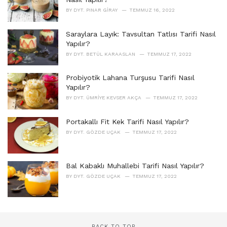
s
BY
DYT. PINAR GIRAY
TEMMUZ 16, 2022
:
Saraylara Layık: Tavsultan Tatlısı Tarifi Nasıl
Yapılır?
BY
DYT. BETÜL KARAASLAN
TEMMUZ 17, 2022
Probiyotik Lahana Turşusu Tarifi Nasıl
Yapılır?
BY
DYT. ÜMRIYE KEVSER AKÇA
TEMMUZ 17, 2022
Portakallı Fit Kek Tarifi Nasıl Yapılır?
BY
DYT. GÖZDE UÇAK
TEMMUZ 17, 2022
Bal Kabaklı Muhallebi Tarifi Nasıl Yapılır?
BY
DYT. GÖZDE UÇAK
TEMMUZ 17, 2022
BACK TO TOP