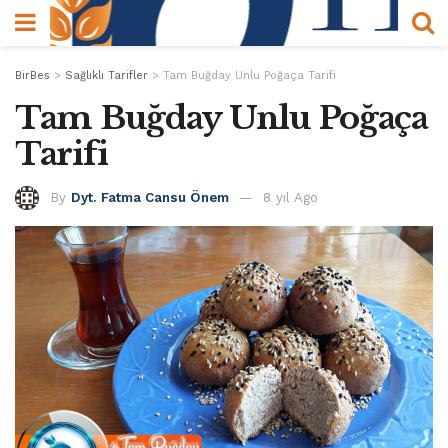
BirBes
>
Sağlıklı Tarifler
>
Tam Buğday Unlu Poğaça Tarifi
Tam Buğday Unlu Poğaça
Tarifi
By
Dyt. Fatma Cansu Önem
8 yıl Ago