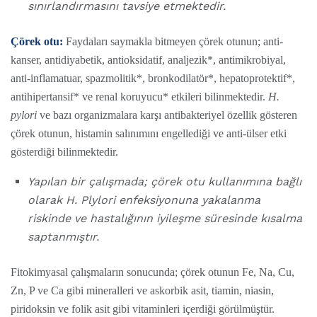
sınırlandırmasını tavsiye etmektedir.
Çörek otu:
Faydaları saymakla bitmeyen çörek otunun; anti-
kanser, antidiyabetik, antioksidatif, analjezik*, antimikrobiyal,
anti-inflamatuar, spazmolitik*, bronkodilatör*, hepatoprotektif*,
antihipertansif* ve renal koruyucu* etkileri bilinmektedir.
H.
pylori
ve bazı organizmalara karşı antibakteriyel özellik gösteren
çörek otunun, histamin salınımını engellediği ve anti-ülser etki
gösterdiği bilinmektedir.
Yapılan bir çalışmada; çörek otu kullanımına bağlı
olarak H. Plylori enfeksiyonuna yakalanma
riskinde ve hastalığının iyileşme süresinde kısalma
saptanmıştır.
Fitokimyasal çalışmaların sonucunda; çörek otunun Fe, Na, Cu,
Zn, P ve Ca gibi mineralleri ve askorbik asit, tiamin, niasin,
piridoksin ve folik asit gibi vitaminleri içerdiği görülmüştür.