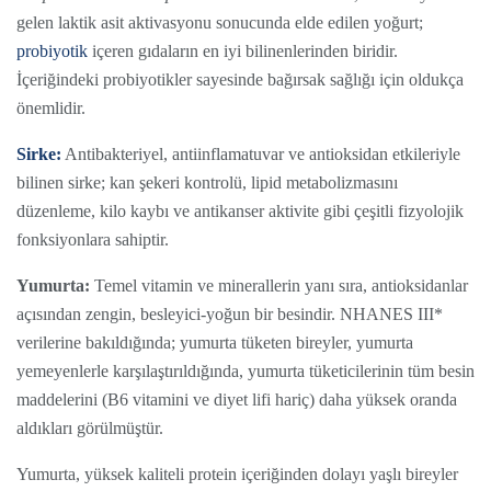
gelen laktik asit aktivasyonu sonucunda elde edilen yoğurt;
probiyotik
içeren gıdaların en iyi bilinenlerinden biridir.
İçeriğindeki probiyotikler sayesinde bağırsak sağlığı için oldukça
önemlidir.
Sirke:
Antibakteriyel, antiinflamatuvar ve antioksidan etkileriyle
bilinen sirke; kan şekeri kontrolü, lipid metabolizmasını
düzenleme, kilo kaybı ve antikanser aktivite gibi çeşitli fizyolojik
fonksiyonlara sahiptir.
Yumurta:
Temel vitamin ve minerallerin yanı sıra, antioksidanlar
açısından zengin, besleyici-yoğun bir besindir. NHANES III*
verilerine bakıldığında; yumurta tüketen bireyler, yumurta
yemeyenlerle karşılaştırıldığında, yumurta tüketicilerinin tüm besin
maddelerini (B6 vitamini ve diyet lifi hariç) daha yüksek oranda
aldıkları görülmüştür.
Yumurta, yüksek kaliteli protein içeriğinden dolayı yaşlı bireyler