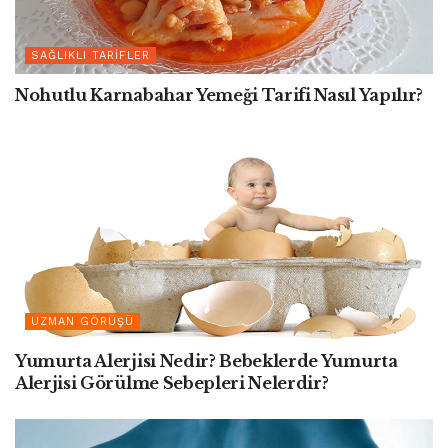
SAĞLIKLI TARIFLER
Nohutlu Karnabahar Yemeği Tarifi Nasıl Yapılır?
UZMAN GÖRÜŞÜ
Yumurta Alerjisi Nedir? Bebeklerde Yumurta
Alerjisi Görülme Sebepleri Nelerdir?