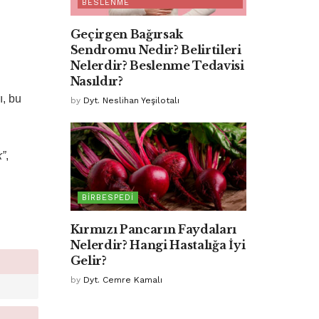
BESLENME
Geçirgen Bağırsak
Sendromu Nedir? Belirtileri
Nelerdir? Beslenme Tedavisi
Nasıldır?
ı, bu
by
Dyt. Neslihan Yeşilotalı
k”
,
BIRBESPEDI
Kırmızı Pancarın Faydaları
Nelerdir? Hangi Hastalığa İyi
Gelir?
by
Dyt. Cemre Kamalı