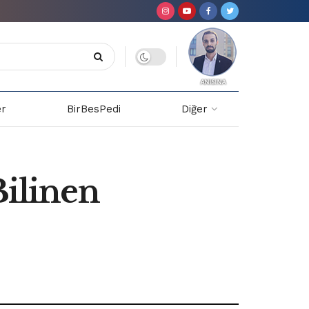
er
BirBesPedi
Diğer
Bilinen