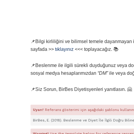
📌Bilgi kirliliğini ve bilimsel temele dayanmayan 
sayfada >>
tıklayınız
<<< toplayacağız. 📚
📌Beslenme ile ilgili sürekli duyduğunuz veya doğ
sosyal medya hesaplarımızdan
“DM”
ile veya d
📌Siz Sorun, BirBes Diyetisyenleri yanıtlasın. 🤗
Uyarı!
Referans gösterimi için aşağıdaki şablonu kullanın
BirBes, E. (2018). Beslenme ve Diyet İle İlgili Doğru Bilin
Warning!
Use the template below for reference repres