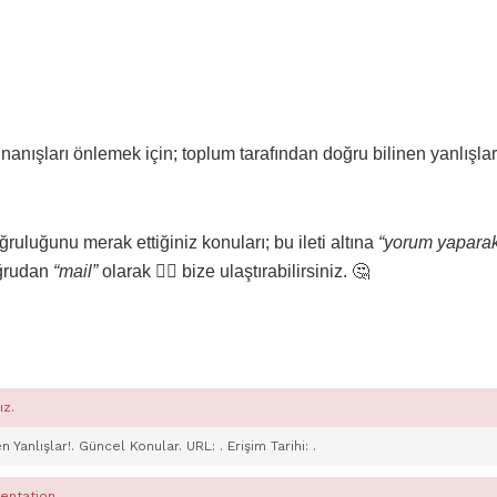
inanışları önlemek için; toplum tarafından doğru bilinen yanlışlar
ruluğunu merak ettiğiniz konuları; bu ileti altına
“yorum yapara
oğrudan
“mail”
olarak 👇🏾 bize ulaştırabilirsiniz. 🤔
ız.
en Yanlışlar!. Güncel Konular. URL:
. Erişim Tarihi:
.
entation.