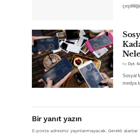
çeşitlili
Sosy
Kada
Nele
by
Dyt. S
Sosyal M
medya kay
Bir yanıt yazın
E-posta adresiniz yayınlanmayacak.
Gerekli alanlar