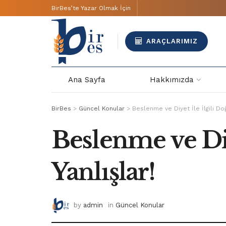
BirBes’te Yazar Olmak İçin
ARAÇLARIMIZ
Ana Sayfa
Hakkımızda
BirBes
>
Güncel Konular
>
Beslenme ve Diyet İle İlgili Doğ
Beslenme ve Diy
Yanlışlar!
by
admin
in
Güncel Konular