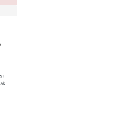
)
sı
mak