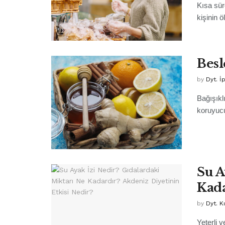
Kısa sür
kişinin 
Besl
by
Dyt. İ
Bağışıkl
koruyucu
Su A
Kada
by
Dyt. K
Yeterli 