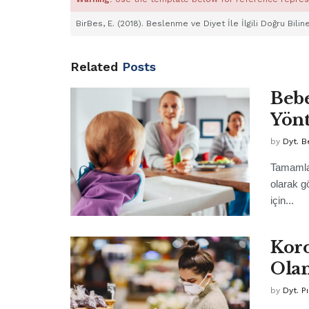
BirBes, E. (2018). Beslenme ve Diyet İle İlgili Doğru Bilin
Related
Posts
Bebe
Yönt
by
Dyt. 
Tamamlay
olarak g
için...
Koro
Olan
by
Dyt. P