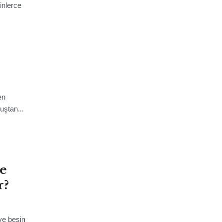
inlerce
en
uştan...
Ne
r?
ve besin