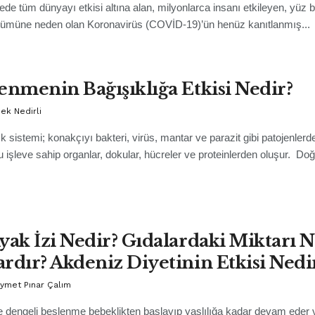
ede tüm dünyayı etkisi altına alan, milyonlarca insanı etkileyen, yüz b
ölümüne neden olan Koronavirüs (COVİD-19)’ün henüz kanıtlanmış...
enmenin Bağışıklığa Etkisi Nedir?
pek Nedirli
ık sistemi; konakçıyı bakteri, virüs, mantar ve parazit gibi patojenlerd
 işleve sahip organlar, dokular, hücreler ve proteinlerden oluşur. Doğ
yak İzi Nedir? Gıdalardaki Miktarı 
rdır? Akdeniz Diyetinin Etkisi Nedi
ıymet Pınar Çalım
ve dengeli beslenme bebeklikten başlayıp yaşlılığa kadar devam eder 