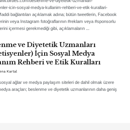
www.birbes.com/beslenme-ve-diyetetik-uzmanlari-
enler-icin-sosyal-medya-kullanim-rehberi-ve-etik-kurallari-
addi bağlantıları açıklamak adına; bütün tweetlerin, Facebook
erinin veya Instagram fotoğraflarının #reklam veya #sponsorlu
erini içermesi gerekmediği gibi, açıklamaların ...
enme ve Diyetetik Uzmanları
etisyenler) İçin Sosyal Medya
anım Rehberi ve Etik Kuralları
ena Kartal
 sosyal ağlar ve medya paylaşım siteleri de dahil olmak üzere
edya araçları; beslenme ve diyetetik uzmanlarının daha geniş