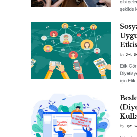
gibi gel
şekilde k
Sosy
Uygu
Etkis
by
Dyt. S
Etik Gör
Diyetisy
için Etik 
Besl
(Diy
Kull
by
Dyt. S