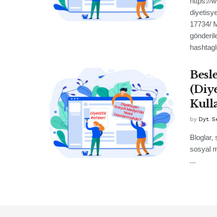
https://
diyetisy
17734/ M
gönderil
hashtagl
Besl
(Diy
Kull
by
Dyt. S
Bloglar,
sosyal m
...