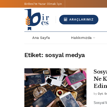
BirBes’te Yazar Olmak İçin
ARAÇLARIMIZ
Ana Sayfa
Hakkımızda
Etiket:
sosyal medya
Sosy
Ne K
Edin
by
Dyt. S
Sosyal 