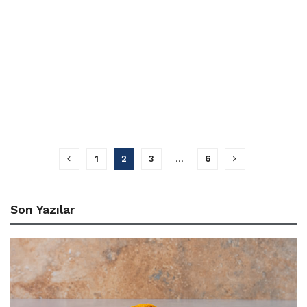
1
2
3
…
6
Son Yazılar