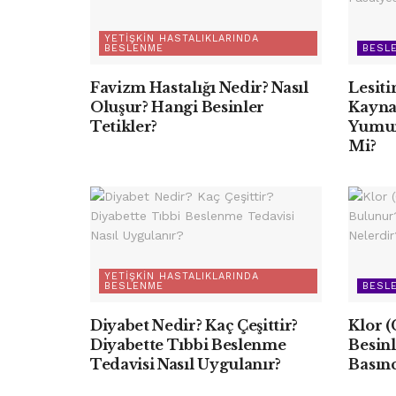
YETIŞKIN HASTALIKLARINDA
BESLENME
BESLE
Favizm Hastalığı Nedir? Nasıl
Lesiti
Oluşur? Hangi Besinler
Kaynağ
Tetikler?
Yumur
Mi?
YETIŞKIN HASTALIKLARINDA
BESLENME
BESLE
Diyabet Nedir? Kaç Çeşittir?
Klor (
Diyabette Tıbbi Beslenme
Besin
Tedavisi Nasıl Uygulanır?
Basınc