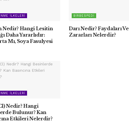
NME İLKELERI
BIRBESPEDI
n Nedir? Hangi Lesitin
Darı Nedir? Faydaları Ve
ı Daha Yararlıdır:
Zararları Nelerdir?
ta Mı, Soya Fasulyesi
NME İLKELERI
Cl) Nedir? Hangi
lerde Bulunur? Kan
ına Etkileri Nelerdir?