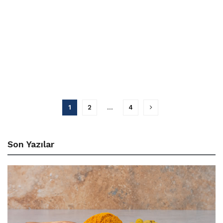
1
2
…
4
Son Yazılar