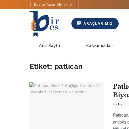
BirBes’te Yazar Olmak İçin
ARAÇLARIMIZ
Ana Sayfa
Hakkımızda
Etiket:
patlıcan
Patlı
Biyo
by
Uzm. 
Patlıcan
antioksi
bitkisel 