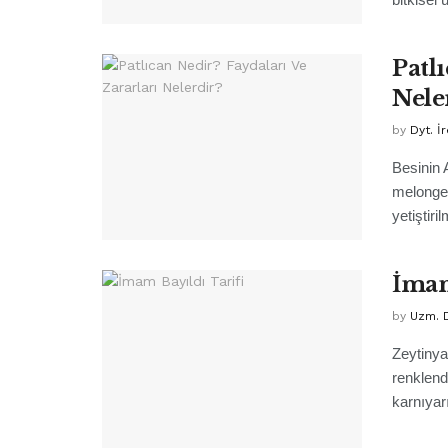
Patl
Nele
by
Dyt. 
Besinin 
melongen
yetiştiri
İmam
by
Uzm. D
Zeytinyağ
renklend
karnıyarı