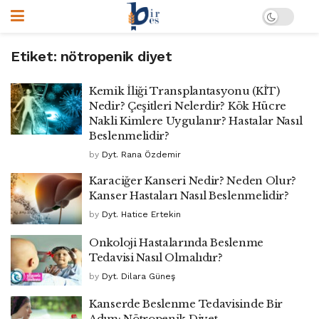
Etiket:
nötropenik diyet
Kemik İliği Transplantasyonu (KİT)
Nedir? Çeşitleri Nelerdir? Kök Hücre
Nakli Kimlere Uygulanır? Hastalar Nasıl
Beslenmelidir?
by
Dyt. Rana Özdemir
Karaciğer Kanseri Nedir? Neden Olur?
Kanser Hastaları Nasıl Beslenmelidir?
by
Dyt. Hatice Ertekin
Onkoloji Hastalarında Beslenme
Tedavisi Nasıl Olmalıdır?
by
Dyt. Dilara Güneş
Kanserde Beslenme Tedavisinde Bir
Adım: Nötropenik Diyet