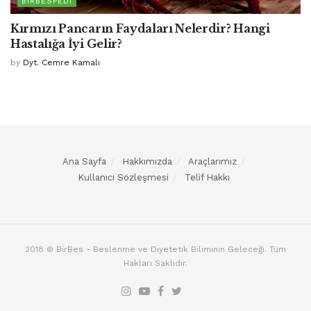
BIRBESPEDI
Kırmızı Pancarın Faydaları Nelerdir? Hangi
Hastalığa İyi Gelir?
by
Dyt. Cemre Kamalı
Ana Sayfa
Hakkımızda
Araçlarımız
Kullanıcı Sözleşmesi
Telif Hakkı
2018 © BirBes - Beslenme ve Diyetetik Biliminin Geleceği. Tüm
Hakları Saklıdır.