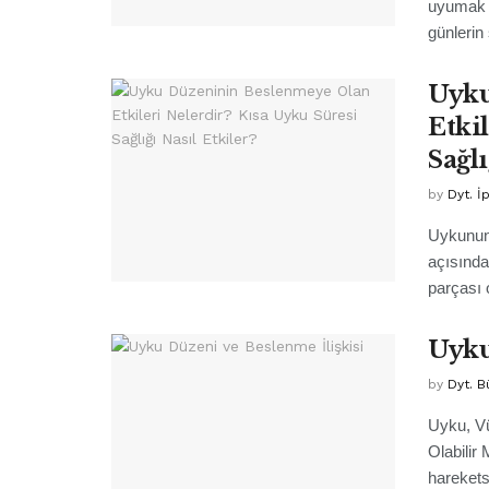
uyumak 
günlerin
Uyku
Etki
Sağlı
by
Dyt. İ
Uykunun 
açısında
parçası o
Uyku
by
Dyt. B
Uyku, Vü
Olabilir
harekets