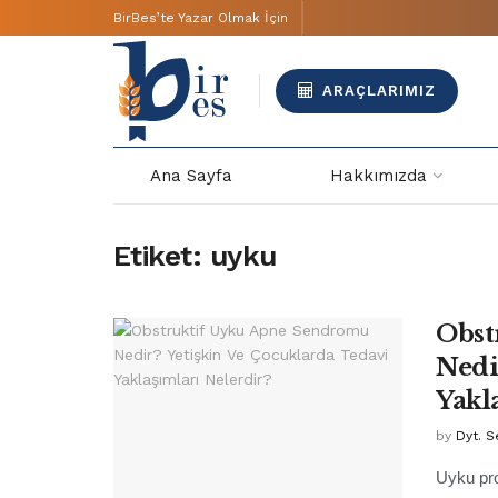
BirBes’te Yazar Olmak İçin
ARAÇLARIMIZ
Ana Sayfa
Hakkımızda
Etiket:
uyku
Obst
Nedi
Yakl
by
Dyt. 
Uyku prob