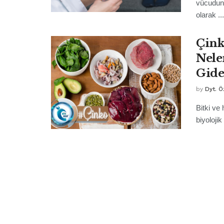
vücudund
olarak ...
Çink
Nele
Gide
by
Dyt. Ö
Bitki ve
biyolojik