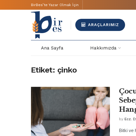
BirBes’te Yazar Olmak İçin
ARAÇLARIMIZ
Ana Sayfa
Hakkımızda
Etiket:
çinko
Çocu
Sebe
Hang
by
Ecz. 
Bitki ve