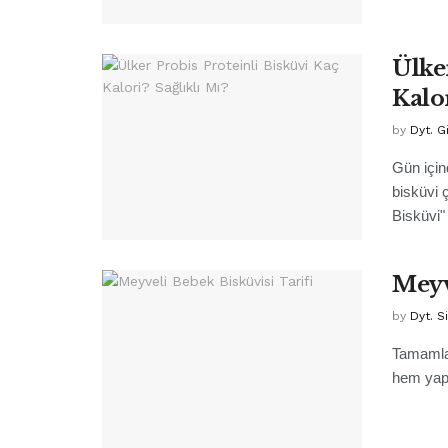
Ülke
Kalor
by
Dyt. 
Gün için
bisküvi ç
Bisküvi" 
Meyv
by
Dyt. 
Tamamlay
hem yapı