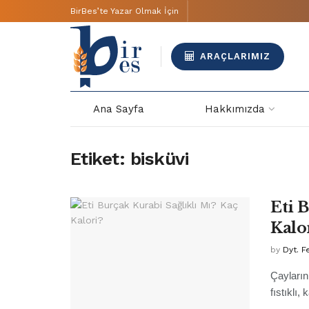
BirBes’te Yazar Olmak İçin
ARAÇLARIMIZ
Ana Sayfa
Hakkımızda
Etiket:
bisküvi
Eti 
Kalo
by
Dyt. F
Çayların
fıstıklı,