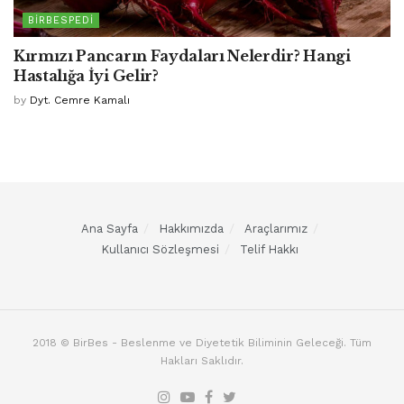
BIRBESPEDI
Kırmızı Pancarın Faydaları Nelerdir? Hangi
Hastalığa İyi Gelir?
by
Dyt. Cemre Kamalı
Ana Sayfa
Hakkımızda
Araçlarımız
Kullanıcı Sözleşmesi
Telif Hakkı
2018 © BirBes - Beslenme ve Diyetetik Biliminin Geleceği. Tüm
Hakları Saklıdır.