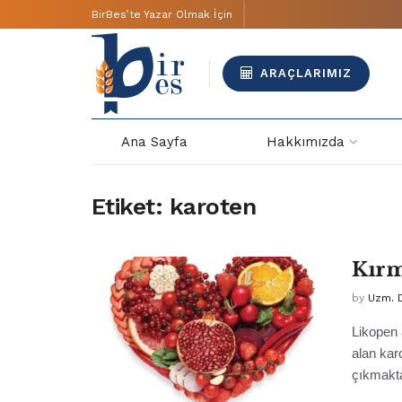
BirBes’te Yazar Olmak İçin
ARAÇLARIMIZ
Ana Sayfa
Hakkımızda
Etiket:
karoten
Kırm
by
Uzm. D
Likopen 
alan kar
çıkmakta