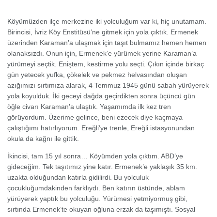
Köyümüzden ilçe merkezine iki yolculuğum var ki, hiç unutamam.
Birincisi, İvriz Köy Enstitüsü’ne gitmek için yola çıktık. Ermenek
üzerinden Karaman’a ulaşmak için taşıt bulmamız hemen hemen
olanaksızdı. Onun için, Ermenek’e yürümek yerine Karaman’a
yürümeyi seçtik. Eniştem, kestirme yolu seçti. Çıkın içinde birkaç
gün yetecek yufka, çökelek ve pekmez helvasından oluşan
azığımızı sırtımıza alarak, 4 Temmuz 1945 günü sabah yürüyerek
yola koyulduk. İki geceyi dağda geçirdikten sonra üçüncü gün
öğle civarı Karaman’a ulaştık. Yaşamımda ilk kez tren
görüyordum. Üzerime gelince, beni ezecek diye kaçmaya
çalıştığımı hatırlıyorum. Ereğli’ye trenle, Ereğli istasyonundan
okula da kağnı ile gittik.
İkincisi, tam 15 yıl sonra… Köyümden yola çıktım. ABD’ye
gideceğim. Tek taşıtımız yine katır. Ermenek’e yaklaşık 35 km.
uzakta olduğundan katırla gidilirdi. Bu yolculuk
çocukluğumdakinden farklıydı. Ben katırın üstünde, ablam
yürüyerek yaptık bu yolculuğu. Yürümesi yetmiyormuş gibi,
sırtında Ermenek’te okuyan oğluna erzak da taşımıştı. Sosyal