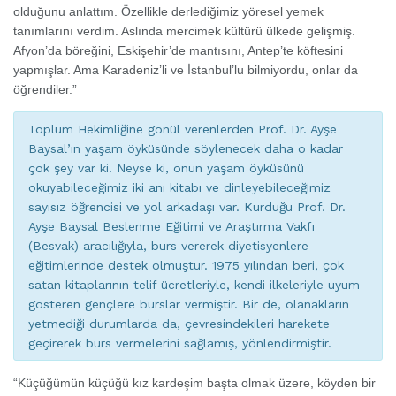
olduğunu anlattım. Özellikle derlediğimiz yöresel yemek
tanımlarını verdim. Aslında mercimek kültürü ülkede gelişmiş.
Afyon’da böreğini, Eskişehir’de mantısını, Antep’te köftesini
yapmışlar. Ama Karadeniz’li ve İstanbul’lu bilmiyordu, onlar da
öğrendiler.”
Toplum Hekimliğine gönül verenlerden Prof. Dr. Ayşe
Baysal’ın yaşam öyküsünde söylenecek daha o kadar
çok şey var ki. Neyse ki, onun yaşam öyküsünü
okuyabileceğimiz iki anı kitabı ve dinleyebileceğimiz
sayısız öğrencisi ve yol arkadaşı var. Kurduğu Prof. Dr.
Ayşe Baysal Beslenme Eğitimi ve Araştırma Vakfı
(Besvak) aracılığıyla, burs vererek diyetisyenlere
eğitimlerinde destek olmuştur. 1975 yılından beri, çok
satan kitaplarının telif ücretleriyle, kendi ilkeleriyle uyum
gösteren gençlere burslar vermiştir. Bir de, olanakların
yetmediği durumlarda da, çevresindekileri harekete
geçirerek burs vermelerini sağlamış, yönlendirmiştir.
“
Küçüğümün küçüğü kız kardeşim başta olmak üzere, köyden bir