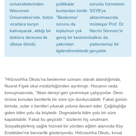
üniversitelerinden
politikalar
zorunlu hizmetinin
Wisconsin
bunlardan biridir.
SSYB’ye
Üniversitesi’nde, bütün
“Beslenme”
aktarılmasında
ısrarlara karşın
sorunu da
müsteşar Prof. Dr.
kalmayarak, aldığı bir
toplumun çok
Necmi Sönmez’in
doktora derecesi ile
geniş bir kesimini
katkısı da
ülkeye döndü.
yakından
yadsınamaz bir
ilgilendirmektedir.
gerçektir.
“Hıfzıssıhha Okulu’na beslenme uzmanı olarak atandığımda,
Nusret Fişek okul müdürlüğünden ayrılmıştı. Hocanın veda
konuşmasında, “Akan dereyi geri çevirmeye çalışıyorlar. Dere,
önüne konulan bentlerle bir süre için durdurulabilir. Fakat günün
birinde, sular o bentleri yıkarak yoluna devam eder. Çağdaşlığa
giden bilim yolu da böyledir. Dogmalarla bilim yolu bir süre
kapatılabilir. Fakat bu geçicidir.” sözlerini hiç unutmam.
Sosyalleştirilmiş sağlık hizmeti bir yönden eğitim alanında Köy
Enstitüleri’ne benzerlik gösteriyordu. Hıfzıssıhha Okulu, kırsal