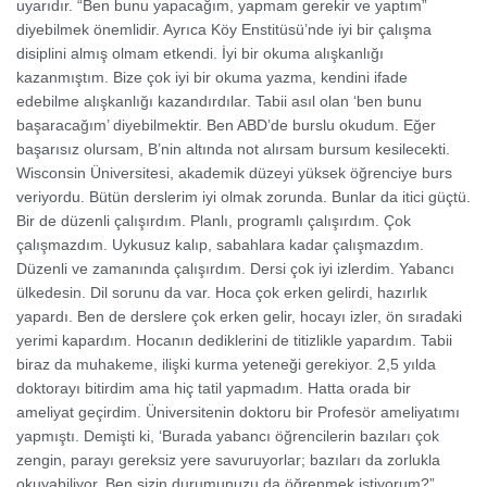
uyarıdır. “Ben bunu yapacağım, yapmam gerekir ve yaptım”
diyebilmek önemlidir. Ayrıca Köy Enstitüsü’nde iyi bir çalışma
disiplini almış olmam etkendi. İyi bir okuma alışkanlığı
kazanmıştım. Bize çok iyi bir okuma yazma, kendini ifade
edebilme alışkanlığı kazandırdılar. Tabii asıl olan ‘ben bunu
başaracağım’ diyebilmektir. Ben ABD’de burslu okudum. Eğer
başarısız olursam, B’nin altında not alırsam bursum kesilecekti.
Wisconsin Üniversitesi, akademik düzeyi yüksek öğrenciye burs
veriyordu. Bütün derslerim iyi olmak zorunda. Bunlar da itici güçtü.
Bir de düzenli çalışırdım. Planlı, programlı çalışırdım. Çok
çalışmazdım. Uykusuz kalıp, sabahlara kadar çalışmazdım.
Düzenli ve zamanında çalışırdım. Dersi çok iyi izlerdim. Yabancı
ülkedesin. Dil sorunu da var. Hoca çok erken gelirdi, hazırlık
yapardı. Ben de derslere çok erken gelir, hocayı izler, ön sıradaki
yerimi kapardım. Hocanın dediklerini de titizlikle yapardım. Tabii
biraz da muhakeme, ilişki kurma yeteneği gerekiyor. 2,5 yılda
doktorayı bitirdim ama hiç tatil yapmadım. Hatta orada bir
ameliyat geçirdim. Üniversitenin doktoru bir Profesör ameliyatımı
yapmıştı. Demişti ki, ‘Burada yabancı öğrencilerin bazıları çok
zengin, parayı gereksiz yere savuruyorlar; bazıları da zorlukla
okuyabiliyor. Ben sizin durumunuzu da öğrenmek istiyorum?”