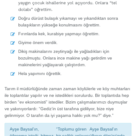
yaygın çocuk ishallerine yol açıyordu. Onlara “tel
dolabı” öğrettim.
Doğru dürüst bulaşık yıkamayı ve yıkandıktan sonra
bulaşıkların yükseğe konulmasını öğrettim.
Fırınlarda kek, kurabiye yapmayı öğrettim.
Giyime önem verdik.
Dikiş makinalarını zeytinyağı ile yağladıkları için
bozulmuştu. Onlara ince makine yağı getirdim ve
makinelerini yağlayarak çalıştırdım.
Hela yapımını öğrettik.
Tarım il müdürlüğünde zaman zaman köylülerle ve köy muhtarları
ile toplantılar yapılır ve ne istedikleri sorulurdu. Bir toplantıda hep
birden “ev ekonomisti” istediler. Bizim çalışmalarımızı duymuşlar
ve yakınıyorlardı: “Gediz’in üst tarafına gidiliyor, bize niye
gelinmiyor. O tarafın da iyi yaşama hakkı yok mu?” diye.”
Ayşe Baysal’ın,
“Toplumu gören
Ayşe Baysal’ın
öğrenme isteği, bitmez
bir sağlık anlayışı
ülkeye dönüşünde,