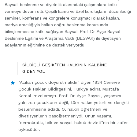
Baysal, beslenme ve diyetetik alanındaki çalışmalara katkı
vermeye devam etti. Çeşitli kamu ve özel kuruluşların düzenlediği
seminer, konferans ve kongrelere konuşmacı olarak katılan,
medya aracılığıyla halkın doğru beslenme konusunda
bilinçlenmesine katkı sağlayan Baysal, Prof. Dr. Ayşe Baysal
Beslenme Eğitimi ve Araştırma Vakfı (BESVAK) ile diyetisyen
adaylarının eğitimine de destek veriyordu.
SİLBİÇLİ BEŞİK’TEN HALKININ KALBİNE
GİDEN YOL
“Acıkan çocuk doyurulmalıdır” diyen 1924 Cenevre
Çocuk Hakları Bildirgesi’ni, Türkiye adına Mustafa
Kemal imzalamıştı. Prof. Dr. Ayşe Baysal, yaşamını
yalnızca çocukların değil, tüm halkın yeterli ve dengeli
beslenmesine adadı. O, halkın öğretmeni ve
diyetisyenlerin başöğretmeniydi. Onun yaşamı,
“demokratik, laik ve sosyal hukuk devleti”nin bir zafer
öyküsüdür.