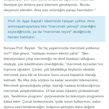
Ameliyat için doktora para ödemem gerekiyordu. ‘Burslu
okuyorum efendim. Ama size vereceğim parayı hazırladım.’”
Prof. Dr. Ayşe Baysal’ı ülkemizde tanıyan çoktur. Ama
anımsayamayanlara bile “mercimek yemeyi” önerdiğini
söylediğinizde, ya da “mercimek teyze” dediğinizde
hemen hatırlanır.
Konuya Prof. Baysal, “Siz hiç yaşamınızda mercimek yoldunuz
mu?” diye giriyor, “toplayan insanın ellerini yakar”. “Ben
televizyonlara çıkıp mercimeğin ne denli besleyici olduğunu
söyleyip, çok tüketilmesini önerdiğimde, “mercimek tüccarları”nın
hışmına uğradım. Çünkü, çok tüketildikçe köylünün elindeki
mercimek para etti ve tüccarın bunu ucuza kapatma olanağı
kalmadı. Bu öfke dolu sözlere ne kadar sevindim bilemezsiniz.
Mercimek güneydoğuda yetişir, toprağı nadasa bırakacağınıza
mercimek yetiştirebilirsiniz. 10 kat artan tüketimi yönlendirmek
için, “beslenme programı” çerçevesinde bu televizyon programını
kabul ettim. Çocuk beslenmesini, iyotlu tuzun kullanımını, kabız
olunca nasıl besleneceğini, bulgurun pirinçten daha değerli