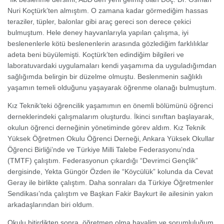
Nuri Koçtürk’ten almıştım. O zamana kadar görmediğim hassas
teraziler, tüpler, balonlar gibi araç gereci son derece çekici
bulmuştum. Hele deney hayvanlarıyla yapılan çalışma, iyi
beslenenlerle kötü beslenenlerin arasında gözlediğim farklılıklar
adeta beni büyülemişti. Koçtürk’ten edindiğim bilgileri ve
laboratuvardaki uygulamaları kendi yaşamıma da uyguladığımdan
sağlığımda belirgin bir düzelme olmuştu. Beslenmenin sağlıklı
yaşamın temeli olduğunu yaşayarak öğrenme olanağı bulmuştum.
Kız Teknik’teki öğrencilik yaşamımın en önemli bölümünü öğrenci
derneklerindeki çalışmalarım oluşturdu. İkinci sınıftan başlayarak,
okulun öğrenci derneğinin yönetiminde görev aldım. Kız Teknik
Yüksek Öğretmen Okulu Öğrenci Derneği, Ankara Yüksek Okullar
Öğrenci Birliği’nde ve Türkiye Milli Talebe Federasyonu’nda
(TMTF) çalıştım. Federasyonun çıkardığı “Devrimci Gençlik”
dergisinde, Yekta Güngör Özden ile “Köycülük” kolunda da Cevat
Geray ile birlikte çalıştım. Daha sonraları da Türkiye Öğretmenler
Sendikası’nda çalıştım ve Başkan Fakir Baykurt ile ailesinin yakın
arkadaşlarından biri oldum.
Okulu bitirdikten sonra, öğretmen olma hayalim ve sorumluluğum