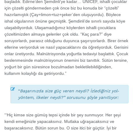
başladık. Edirne’den Şemdinli’ye kadar… UNICEF, ishalli çocuklar
için çözelti göndermeden çok önce biz bu konuda bir “çözelti”
hazırlamıştık (Çay+limon+tuz+şeker’den oluşuyordu). Böylece
ishal olgularının önüne geçmiştik. Şemdinli’de sınırlı sayıda köye
ulaşabiliyorduk. Ulaşamadığımız köylerden ishalli çocuklara
çözeltimizden almaya gelenler çok oldu. “Kaç para?” diye
soruyorlardı, parasız olduğunu duyunca şaşırıyorlardı. Birer örnek
ellerine veriyorduk ve nasıl yapacaklarını da öğretiyorduk. Gerisini
onlar üretiyordu. Malnütrisyonda yoğurtla tedaviyi başlattık. Çocuk
beslenmesinde malnütrisyonun önemini biz tanıttık. Sütün tersine,
yoğurt bir gün süresince bozulmadan bekletilebildiğinden,
kullanım kolaylığı da getiriyordu.”
“
Başarınızda size güç veren neydi? İzlediğiniz yol-
yöntem, ilkeler neydi?” sorusunu şöyle yanıtlıyor:
“‘Hiç kimse size gümüş tepsi içinde bir şey sunmuyor. Her şeyi
kendi emeğinizle yapacaksınız. Mutlaka uğraşacaksınız ve
başaracaksınız. Bütün sorun bu. O size itici bir güçtür. İyi bir