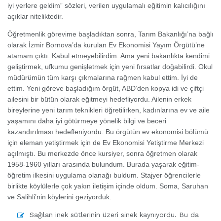
iyi yerlere geldim” sözleri, verilen uygulamalı eğitimin kalıcılığını
açıklar niteliktedir.
Öğretmenlik görevime başladıktan sonra, Tarım Bakanlığı’na bağlı
olarak İzmir Bornova’da kurulan Ev Ekonomisi Yayım Örgütü’ne
atamam çıktı. Kabul etmeyebilirdim. Ama yeni bakanlıkta kendimi
geliştirmek, ufkumu genişletmek için yeni fırsatlar doğabilirdi. Okul
müdürümün tüm karşı çıkmalarına rağmen kabul ettim. İyi de
ettim. Yeni göreve başladığım örgüt, ABD’den kopya idi ve çiftçi
ailesini bir bütün olarak eğitmeyi hedefliyordu. Ailenin erkek
bireylerine yeni tarım teknikleri öğretilirken, kadınlarına ev ve aile
yaşamını daha iyi götürmeye yönelik bilgi ve beceri
kazandırılması hedefleniyordu. Bu örgütün ev ekonomisi bölümü
için eleman yetiştirmek için de Ev Ekonomisi Yetiştirme Merkezi
açılmıştı. Bu merkezde önce kursiyer, sonra öğretmen olarak
1958-1960 yılları arasında bulundum. Burada yaşarak eğitim-
öğretim ilkesini uygulama olanağı buldum. Stajyer öğrencilerle
birlikte köylülerle çok yakın iletişim içinde oldum. Soma, Saruhan
ve Salihli’nin köylerini geziyorduk.
Sağılan inek sütlerinin üzeri sinek kaynıyordu. Bu da