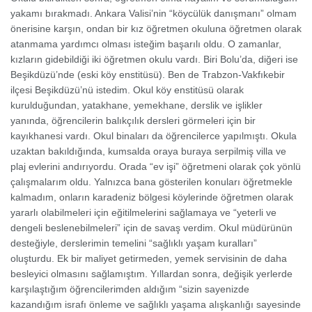
yakamı bırakmadı. Ankara Valisi’nin “köycülük danışmanı” olmam
önerisine karşın, ondan bir kız öğretmen okuluna öğretmen olarak
atanmama yardımcı olması isteğim başarılı oldu. O zamanlar,
kızların gidebildiği iki öğretmen okulu vardı. Biri Bolu’da, diğeri ise
Beşikdüzü’nde (eski köy enstitüsü). Ben de Trabzon-Vakfıkebir
ilçesi Beşikdüzü’nü istedim. Okul köy enstitüsü olarak
kurulduğundan, yatakhane, yemekhane, derslik ve işlikler
yanında, öğrencilerin balıkçılık dersleri görmeleri için bir
kayıkhanesi vardı. Okul binaları da öğrencilerce yapılmıştı. Okula
uzaktan bakıldığında, kumsalda oraya buraya serpilmiş villa ve
plaj evlerini andırıyordu.
Orada “ev işi” öğretmeni olarak çok yönlü
çalışmalarım oldu. Yalnızca bana gösterilen konuları öğretmekle
kalmadım, onların karadeniz bölgesi köylerinde öğretmen olarak
yararlı olabilmeleri için eğitilmelerini sağlamaya ve “yeterli ve
dengeli beslenebilmeleri” için de savaş verdim. Okul müdürünün
desteğiyle, derslerimin temelini “sağlıklı yaşam kuralları”
oluşturdu. Ek bir maliyet getirmeden, yemek servisinin de daha
besleyici olmasını sağlamıştım. Yıllardan sonra, değişik yerlerde
karşılaştığım öğrencilerimden aldığım “sizin sayenizde
kazandığım israfı önleme ve sağlıklı yaşama alışkanlığı sayesinde