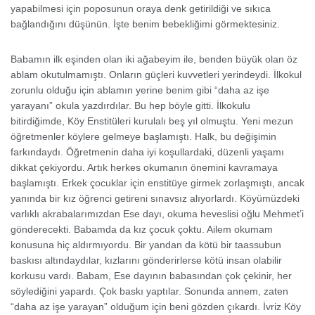
yapabilmesi için poposunun oraya denk getirildiği ve sıkıca
bağlandığını düşünün. İşte benim bebekliğimi görmektesiniz.
Babamın ilk eşinden olan iki ağabeyim ile, benden büyük olan öz
ablam okutulmamıştı. Onların güçleri kuvvetleri yerindeydi. İlkokul
zorunlu olduğu için ablamın yerine benim gibi “daha az işe
yarayanı” okula yazdırdılar. Bu hep böyle gitti. İlkokulu
bitirdiğimde, Köy Enstitüleri kurulalı beş yıl olmuştu. Yeni mezun
öğretmenler köylere gelmeye başlamıştı. Halk, bu değişimin
farkındaydı. Öğretmenin daha iyi koşullardaki, düzenli yaşamı
dikkat çekiyordu. Artık herkes okumanın önemini kavramaya
başlamıştı. Erkek çocuklar için enstitüye girmek zorlaşmıştı, ancak
yanında bir kız öğrenci getireni sınavsız alıyorlardı. Köyümüzdeki
varlıklı akrabalarımızdan Ese dayı, okuma heveslisi oğlu Mehmet’i
gönderecekti. Babamda da kız çocuk çoktu. Ailem okumam
konusuna hiç aldırmıyordu. Bir yandan da kötü bir taassubun
baskısı altındaydılar, kızlarını gönderirlerse kötü insan olabilir
korkusu vardı. Babam, Ese dayının babasından çok çekinir, her
söylediğini yapardı. Çok baskı yaptılar. Sonunda annem, zaten
“daha az işe yarayan” olduğum için beni gözden çıkardı. İvriz Köy