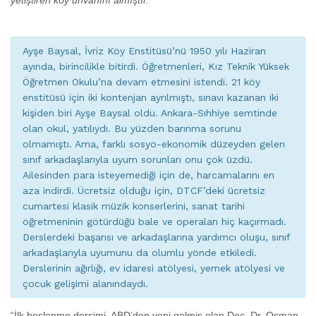
yetiştiren köy ünvanını almıştır.
”
Ayşe Baysal, İvriz Köy Enstitüsü’nü 1950 yılı Haziran
ayında, birincilikle bitirdi. Öğretmenleri, Kız Teknik Yüksek
Öğretmen Okulu’na devam etmesini istendi. 21 köy
enstitüsü için iki kontenjan ayrılmıştı, sınavı kazanan iki
kişiden biri Ayşe Baysal oldu. Ankara-Sıhhiye semtinde
olan okul, yatılıydı. Bu yüzden barınma sorunu
olmamıştı. Ama, farklı sosyo-ekonomik düzeyden gelen
sınıf arkadaşlarıyla uyum sorunları onu çok üzdü.
Ailesinden para isteyemediği için de, harcamalarını en
aza indirdi. Ücretsiz olduğu için, DTCF’deki ücretsiz
cumartesi klasik müzik konserlerini, sanat tarihi
öğretmeninin götürdüğü bale ve operaları hiç kaçırmadı.
Derslerdeki başarısı ve arkadaşlarına yardımcı oluşu, sınıf
arkadaşlarıyla uyumunu da olumlu yönde etkiledi.
Derslerinin ağırlığı, ev idaresi atölyesi, yemek atölyesi ve
çocuk gelişimi alanındaydı.
“İlk beslenme dersimi, ABD’den yeni gelmiş olan Doç. Dr. Osman