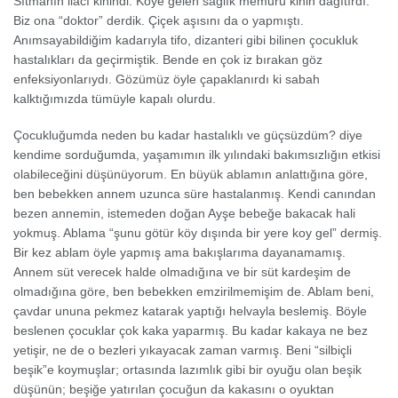
Sıtmanın ilacı kinindi. Köye gelen sağlık memuru kinin dağıtırdı.
Biz ona “doktor” derdik. Çiçek aşısını da o yapmıştı.
Anımsayabildiğim kadarıyla tifo, dizanteri gibi bilinen çocukluk
hastalıkları da geçirmiştik. Bende en çok iz bırakan göz
enfeksiyonlarıydı. Gözümüz öyle çapaklanırdı ki sabah
kalktığımızda tümüyle kapalı olurdu.
Çocukluğumda neden bu kadar hastalıklı ve güçsüzdüm? diye
kendime sorduğumda, yaşamımın ilk yılındaki bakımsızlığın etkisi
olabileceğini düşünüyorum. En büyük ablamın anlattığına göre,
ben bebekken annem uzunca süre hastalanmış. Kendi canından
bezen annemin, istemeden doğan Ayşe bebeğe bakacak hali
yokmuş. Ablama “şunu götür köy dışında bir yere koy gel” dermiş.
Bir kez ablam öyle yapmış ama bakışlarıma dayanamamış.
Annem süt verecek halde olmadığına ve bir süt kardeşim de
olmadığına göre, ben bebekken emzirilmemişim de. Ablam beni,
çavdar ununa pekmez katarak yaptığı helvayla beslemiş. Böyle
beslenen çocuklar çok kaka yaparmış. Bu kadar kakaya ne bez
yetişir, ne de o bezleri yıkayacak zaman varmış. Beni “silbiçli
beşik”e koymuşlar; ortasında lazımlık gibi bir oyuğu olan beşik
düşünün; beşiğe yatırılan çocuğun da kakasını o oyuktan