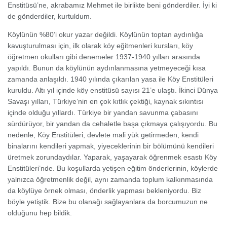
Enstitüsü’ne, akrabamız Mehmet ile birlikte beni gönderdiler. İyi ki
de gönderdiler, kurtuldum.
Köylünün %80’i okur yazar değildi. Köylünün toptan aydınlığa
kavuşturulması için, ilk olarak köy eğitmenleri kursları, köy
öğretmen okulları gibi denemeler 1937-1940 yılları arasında
yapıldı. Bunun da köylünün aydınlanmasına yetmeyeceği kısa
zamanda anlaşıldı. 1940 yılında çıkarılan yasa ile Köy Enstitüleri
kuruldu. Altı yıl içinde köy enstitüsü sayısı 21’e ulaştı. İkinci Dünya
Savaşı yılları, Türkiye’nin en çok kıtlık çektiği, kaynak sıkıntısı
içinde olduğu yıllardı. Türkiye bir yandan savunma çabasını
sürdürüyor, bir yandan da cehaletle başa çıkmaya çalışıyordu. Bu
nedenle, Köy Enstitüleri, devlete mali yük getirmeden, kendi
binalarını kendileri yapmak, yiyeceklerinin bir bölümünü kendileri
üretmek zorundaydılar. Yaparak, yaşayarak öğrenmek esastı Köy
Enstitüleri’nde. Bu koşullarda yetişen eğitim önderlerinin, köylerde
yalnızca öğretmenlik değil, aynı zamanda toplum kalkınmasında
da köylüye örnek olması, önderlik yapması bekleniyordu. Biz
böyle yetiştik. Bize bu olanağı sağlayanlara da borcumuzun ne
olduğunu hep bildik.