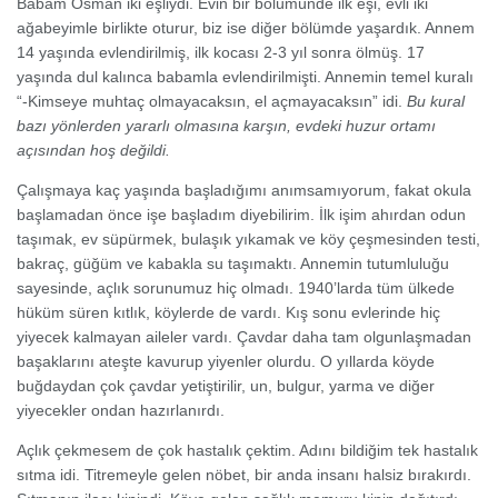
Babam Osman iki eşliydi. Evin bir bölümünde ilk eşi, evli iki
ağabeyimle birlikte oturur, biz ise diğer bölümde yaşardık.
Annem
14 yaşında evlendirilmiş, ilk kocası 2-3 yıl sonra ölmüş. 17
yaşında dul kalınca babamla evlendirilmişti. Annemin temel kuralı
“-Kimseye muhtaç olmayacaksın, el açmayacaksın” idi.
Bu kural
bazı yönlerden yararlı olmasına karşın, evdeki huzur ortamı
açısından hoş değildi.
Çalışmaya kaç yaşında başladığımı anımsamıyorum, fakat okula
başlamadan önce işe başladım diyebilirim. İlk işim ahırdan odun
taşımak, ev süpürmek, bulaşık yıkamak ve köy çeşmesinden testi,
bakraç, güğüm ve kabakla su taşımaktı.
Annemin tutumluluğu
sayesinde, açlık sorunumuz hiç olmadı. 1940’larda tüm ülkede
hüküm süren kıtlık, köylerde de vardı. Kış sonu evlerinde hiç
yiyecek kalmayan aileler vardı. Çavdar daha tam olgunlaşmadan
başaklarını ateşte kavurup yiyenler olurdu. O yıllarda köyde
buğdaydan çok çavdar yetiştirilir, un, bulgur, yarma ve diğer
yiyecekler ondan hazırlanırdı.
Açlık çekmesem de çok hastalık çektim. Adını bildiğim tek hastalık
sıtma idi. Titremeyle gelen nöbet, bir anda insanı halsiz bırakırdı.