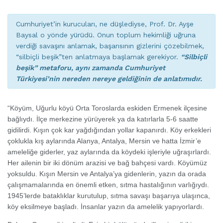
Cumhuriyet’in kurucuları, ne düşlediyse, Prof. Dr. Ayşe
Baysal o yönde yürüdü. Onun toplum hekimliği uğruna
verdiği savaşını anlamak, başarısının gizlerini çözebilmek,
“silbiçli beşik”ten anlatmaya başlamak gerekiyor.
“Silbiçli
beşik” metaforu, aynı zamanda Cumhuriyet
Türkiyesi’nin nereden nereye geldiğinin de anlatımıdır.
“Köyüm, Uğurlu köyü Orta Toroslarda eskiden Ermenek ilçesine
bağlıydı. İlçe merkezine yürüyerek ya da katırlarla 5-6 saatte
gidilirdi. Kışın çok kar yağdığından yollar kapanırdı. Köy erkekleri
çoklukla kış aylarında Alanya, Antalya, Mersin ve hatta İzmir’e
ameleliğe giderler, yaz aylarında da köydeki işleriyle uğraşırlardı.
Her ailenin bir iki dönüm arazisi ve bağ bahçesi vardı. Köyümüz
yoksuldu. Kışın Mersin ve Antalya’ya gidenlerin, yazın da orada
çalışmamalarında en önemli etken, sıtma hastalığının varlığıydı.
1945’lerde bataklıklar kurutulup, sıtma savaşı başarıya ulaşınca,
köy eksilmeye başladı. İnsanlar yazın da amelelik yapıyorlardı.