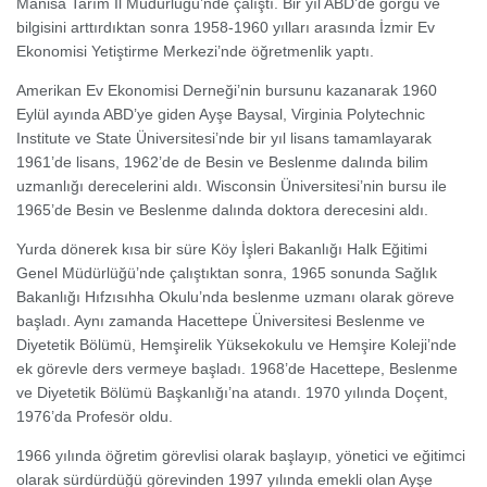
Manisa Tarım İl Müdürlüğü’nde çalıştı. Bir yıl ABD’de görgü ve
bilgisini arttırdıktan sonra 1958-1960 yılları arasında İzmir Ev
Ekonomisi Yetiştirme Merkezi’nde öğretmenlik yaptı.
Amerikan Ev Ekonomisi Derneği’nin bursunu kazanarak 1960
Eylül ayında ABD’ye giden Ayşe Baysal, Virginia Polytechnic
Institute ve State Üniversitesi’nde bir yıl lisans tamamlayarak
1961’de lisans, 1962’de de Besin ve Beslenme dalında bilim
uzmanlığı derecelerini aldı. Wisconsin Üniversitesi’nin bursu ile
1965’de Besin ve Beslenme dalında doktora derecesini aldı.
Yurda dönerek kısa bir süre Köy İşleri Bakanlığı Halk Eğitimi
Genel Müdürlüğü’nde çalıştıktan sonra, 1965 sonunda Sağlık
Bakanlığı Hıfzısıhha Okulu’nda beslenme uzmanı olarak göreve
başladı. Aynı zamanda Hacettepe Üniversitesi Beslenme ve
Diyetetik Bölümü, Hemşirelik Yüksekokulu ve Hemşire Koleji’nde
ek görevle ders vermeye başladı. 1968’de Hacettepe, Beslenme
ve Diyetetik Bölümü Başkanlığı’na atandı. 1970 yılında Doçent,
1976’da Profesör oldu.
1966 yılında öğretim görevlisi olarak başlayıp, yönetici ve eğitimci
olarak sürdürdüğü görevinden 1997 yılında emekli olan Ayşe