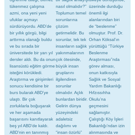
tükenmez çalışma
nasıl olmalıdır?”
üzerinde durduğu
azmi, ona yeni yeni
Toplumun temel
önemli ilgi
ufuklar açmayı
sorunlarına
alanlarından biri
sürdürüyordu. ABD’de
çözüm
de “beslenme”
bir yıllık görgü, bilgi
getirmelidir. Bu
olmuştur. Prof. Dr.
arttırma olanağı buldu
sorunlar, tek tek
Orhan Köksal’ın
ve bu sırada bir
insanların sağlık
yürüttüğü “Türkiye
üniversitede bir yarı yıl
yakınmalarının
Beslenme
dersler aldı. Bu da onun
çok ötesinde,
Araştırması”nda
lisansüstü eğitim görme
büyük insan
görev alması,
isteğini körükledi.
gruplarını
onun katkısıyla
Araştırma ve girişimleri
ilgilendiren
Sağlık ve Sosyal
sonucu kendisine bir
sorunlar
Yardım Bakanlığı
burs bularak ABD’ye
olmalıdır. Açlık
Hıfzıssıhha
ulaştı. Bir çok
bunlardan biridir.
Okulu’na
zorluklarla boğuşarak
Gelirin dünya
geçmesini
ve her aşamada
yüzeyindeki
sağlamıştır.
başarısını kanıtlayarak
adaletsiz
Çalıştığı Köy İşleri
beş yıl ABD’de kaldı.
dağılımı ve
Bakanlığı’ndan izin
ABD’nin en tanınmış
“insan özürlü”
alınmasında ve