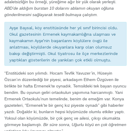
adaletsizliğin bu örneği, yüreğime ağır bir yük olarak yerleşti.
ABD’de aldığım burstan 10 dolarını ablamın okuyan oğluna
gönderilmesini sağlayarak teselli bulmaya çalıştım.
Ayşe Baysal, köy enstitüsünde her yıl sınıf birincisi oldu.
Okul gazetesinin Ermenek kaymakamlığına ulaşması ve
kaymakamın Ayşe’nin başarılarını köylülere övgü ile
anlatması, köylülerde okuyanlara karşı olan olumsuz
bakışı değiştirmişti. Okul tiyatrosu ile ilçe merkezlerinde
yaptıkları gösterilerin de yankıları çok etkili olmuştu.
“Enstitüdeki son yılımdı. Hocam Tevfik Yavuzer’in, Hüseyin
Özcan’ın düzenlediği bir piyesi, arkadaşım Ethem Özgüven ile
birlikte bir hafta Ermenek’te oynadık. Temsildeki tek bayan oyuncu
bendim. Bu oyunun geliri ortaokulun yapımına harcanmıştı. Yani
Ermenek Ortaokulu’nun temelinde, benim de emeğim var. Konya
gazeteleri, “Ermenek’te bir genç kız piyeste oynadı” gibi haberler
yazdı. Doğaldır ki, bunların hepsi köyümüzde olumlu etkiler yaptı.
Yoksul olan köyümüzde, bir çok genç ve ailesi, çıkışı okumakta
görmeye başlamıştı.
Bir süre sonra, Uğurlu köyü en çok öğretmen