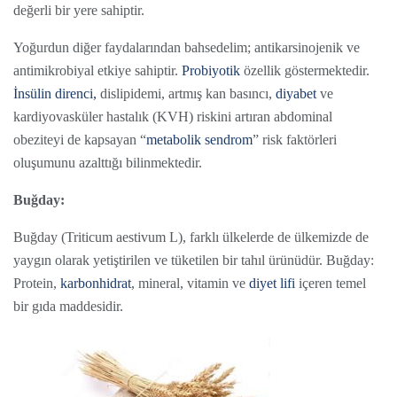
değerli bir yere sahiptir.
Yoğurdun diğer faydalarından bahsedelim; antikarsinojenik ve
antimikrobiyal etkiye sahiptir.
Probiyotik
özellik göstermektedir.
İnsülin direnci,
dislipidemi, artmış kan basıncı,
diyabet
ve
kardiyovasküler hastalık (KVH) riskini artıran abdominal
obeziteyi de kapsayan “
metabolik sendrom
” risk faktörleri
oluşumunu azalttığı bilinmektedir.
Buğday:
Buğday (Triticum aestivum L), farklı ülkelerde de ülkemizde de
yaygın olarak yetiştirilen ve tüketilen bir tahıl ürünüdür. Buğday:
Protein,
karbonhidrat
, mineral, vitamin ve
diyet lifi
içeren temel
bir gıda maddesidir.