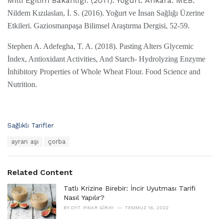
Milli Eğitim Bakanlığı. (2011). Yoğurt. Ankara: MEB.
Nildem Kızılaslan, İ. S. (2016). Yoğurt ve İnsan Sağlığı Üzerine
Etkileri. Gaziosmanpaşa Bilimsel Araştırma Dergisi, 52-59.
Stephen A. Adefegha, T. A. (2018). Pasting Alters Glycemic
İndex, Antioxidant Activities, And Starch- Hydrolyzing Enzyme
İnhibitory Properties of Whole Wheat Flour. Food Science and
Nutrition.
C
Sağlıklı Tarifler
a
T
ayran aşı
çorba
t
a
e
g
g
s
o
Related Content
:
r
i
Tatlı Krizine Birebir: İncir Uyutması Tarifi
e
Nasıl Yapılır?
s
BY
DYT. PINAR GIRAY
TEMMUZ 16, 2022
: