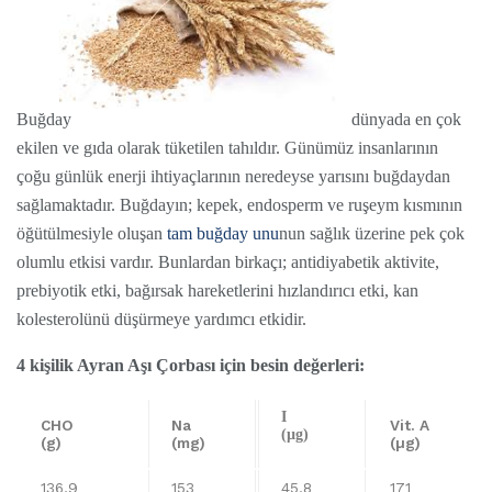
Buğday
dünyada en çok
ekilen ve gıda olarak tüketilen tahıldır. Günümüz insanlarının
çoğu günlük enerji ihtiyaçlarının neredeyse yarısını buğdaydan
sağlamaktadır. Buğdayın; kepek, endosperm ve ruşeym kısmının
öğütülmesiyle oluşan
tam buğday unu
nun sağlık üzerine pek çok
olumlu etkisi vardır. Bunlardan birkaçı; antidiyabetik aktivite,
prebiyotik etki, bağırsak hareketlerini hızlandırıcı etki, kan
kolesterolünü düşürmeye yardımcı etkidir.
4 kişilik Ayran Aşı Çorbası için besin değerleri:
I
CHO
Na
Vit. A
(µg)
(g)
(mg)
(µg)
136,9
153
45,8
171