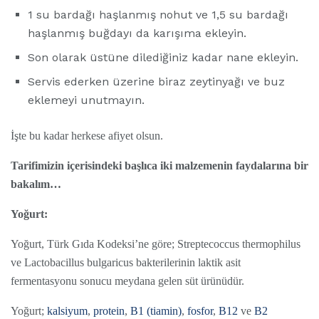
1 su bardağı haşlanmış nohut ve 1,5 su bardağı
haşlanmış buğdayı da karışıma ekleyin.
Son olarak üstüne dilediğiniz kadar nane ekleyin.
Servis ederken üzerine biraz zeytinyağı ve buz
eklemeyi unutmayın.
İşte bu kadar herkese afiyet olsun.
Tarifimizin içerisindeki başlıca iki malzemenin faydalarına bir
bakalım…
Yoğurt:
Yoğurt, Türk Gıda Kodeksi’ne göre; Streptecoccus thermophilus
ve Lactobacillus bulgaricus bakterilerinin laktik asit
fermentasyonu sonucu meydana gelen süt ürünüdür.
Yoğurt;
kalsiyum
,
protein
,
B1 (tiamin)
,
fosfor
,
B12
ve
B2