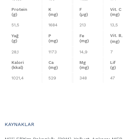
Protein
K
F
Vit. C
(g)
(mg)
(µg)
(mg)
51,5
1684
213
13,5
Vit. B
Yağ
P
Fe
³
(g)
(mg)
(mg)
(mg)
28,1
1173
14,9
7
Kalori
Ca
Mg
Lif
(kkal)
(mg)
(mg)
(g)
1021,4
529
348
47
KAYNAKLAR