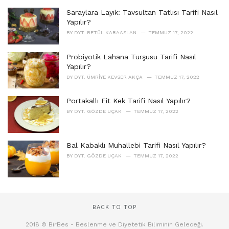
Saraylara Layık: Tavsultan Tatlısı Tarifi Nasıl
Yapılır?
BY
DYT. BETÜL KARAASLAN
TEMMUZ 17, 2022
Probiyotik Lahana Turşusu Tarifi Nasıl
Yapılır?
BY
DYT. ÜMRIYE KEVSER AKÇA
TEMMUZ 17, 2022
Portakallı Fit Kek Tarifi Nasıl Yapılır?
BY
DYT. GÖZDE UÇAK
TEMMUZ 17, 2022
Bal Kabaklı Muhallebi Tarifi Nasıl Yapılır?
BY
DYT. GÖZDE UÇAK
TEMMUZ 17, 2022
BACK TO TOP
2018 © BirBes - Beslenme ve Diyetetik Biliminin Geleceği.