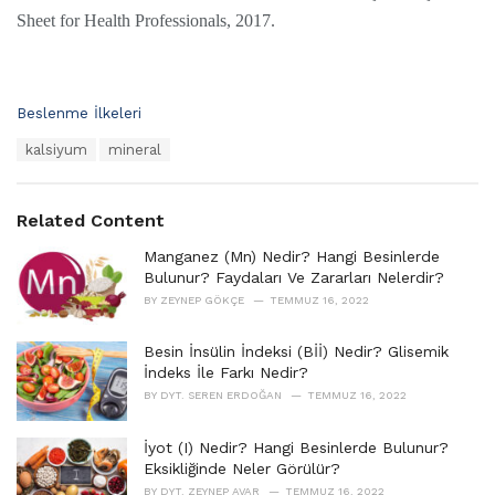
Sheet for Health Professionals, 2017.
C
Beslenme İlkeleri
a
T
kalsiyum
mineral
t
a
e
g
g
s
o
Related Content
:
r
i
Manganez (Mn) Nedir? Hangi Besinlerde
e
Bulunur? Faydaları Ve Zararları Nelerdir?
s
BY
ZEYNEP GÖKÇE
TEMMUZ 16, 2022
:
Besin İnsülin İndeksi (Bİİ) Nedir? Glisemik
İndeks İle Farkı Nedir?
BY
DYT. SEREN ERDOĞAN
TEMMUZ 16, 2022
İyot (I) Nedir? Hangi Besinlerde Bulunur?
Eksikliğinde Neler Görülür?
BY
DYT. ZEYNEP AVAR
TEMMUZ 16, 2022