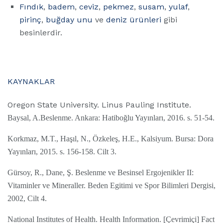
Fındık
,
badem
,
ceviz
,
pekmez
,
susam
,
yulaf
,
pirinç
,
buğday unu
ve
deniz ürünleri
gibi
besinlerdir.
KAYNAKLAR
Oregon State University. Linus Pauling Institute.
Baysal, A.Beslenme. Ankara: Hatiboğlu Yayınları, 2016. s. 51-54.
Korkmaz, M.T., Haşıl, N., Özkeleş, H.E., Kalsiyum. Bursa: Dora
Yayınları, 2015. s. 156-158. Cilt 3.
Gürsoy, R., Dane, Ş. Beslenme ve Besinsel Ergojenikler II:
Vitaminler ve Mineraller. Beden Egitimi ve Spor Bilimleri Dergisi,
2002, Cilt 4.
National Institutes of Health. Health Information. [Çevrimiçi] Fact