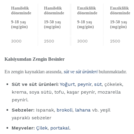
Hamilelik
Hamilelik
Emziklilik
Emziklilik
döneminde
döneminde
döneminde
döneminde
9-18 yaş
19-50 yaş
9-18 yaş
19-50 yaş
(mg/gün)
(mg/gün)
(mg/gün)
(mg/gün)
3000
2500
3000
2500
Kalsiyumdan Zengin Besinler
En zengin kaynakları arasında,
süt ve süt ürünleri
bulunmaktadır.
Süt ve süt ürünleri:
Yoğurt
,
peynir
,
süt
, çökelek,
krema, soya sütü, tofu, kaşar peynir, mozarella
peyniri.
Sebzeler:
Ispanak,
brokoli
,
lahana
vb. yeşil
yapraklı sebzeler
Meyveler:
Çilek
,
portakal
.