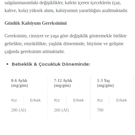
salgılanmasındaki değişiklikler, kafein içeren içeceklerin (çay,
kahve, kola) yüksek alımı, kalsiyumun yararlılığını azaltmaktadır.
Günlük Kalsiyum Gereksinimi
Gereksinim, cinsiyet ve yaşa göre değişiklik göstermekle birlikte
gebelikte, emziklilikte, yaşlılık döneminde, büyüme ve gelişme
çağında gereksinim artmaktadır.
Bebeklik & Çocukluk Döneminde:
0-6 Aylık
7-12 Aylık
1-3 Yaş
(mg/gün)
(mg/gün)
(mg/gün)
Kız
Erkek
Kız
Erkek
Kız
Erkek
200 (AI)
260 (AI)
700