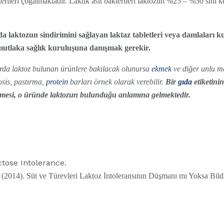
erileri çoğalmaktadır. Laktik asit bakterileri laktozun %25 – %50 sini 
 laktozun sindirimini sağlayan laktaz tabletleri veya damlaları ku
utlaka sağlık kuruluşuna danışmak gerekir.
arda laktoz bulunan ürünlere bakılacak olunursa
ekmek
ve diğer unlu ma
sosis, pastırma,
protein
barları örnek olarak verebilir.
Bir
gıda
etiketinin
ülmesi, o üründe laktozun bulunduğu anlamına gelmektedir.
actose Intolerance.
). Süt ve Türevleri Laktoz İntoleransının Düşmanı mı Yoksa Bildik