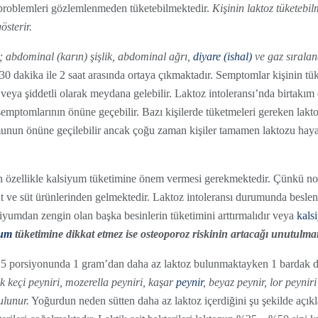
m problemleri gözlemlenmeden tüketebilmektedir.
Kişinin laktoz tüketebil
österir.
ri; abdominal (karın) şişlik, abdominal ağrı,
diyare (ishal)
ve gaz sıralana
 30 dakika ile 2 saat arasında ortaya çıkmaktadır. Semptomlar kişinin tük
 veya şiddetli olarak meydana gelebilir. Laktoz intoleransı’nda birtakım d
mptomlarının önüne geçebilir. Bazı kişilerde tüketmeleri gereken laktoz
munun önüne geçilebilir ancak çoğu zaman kişiler tamamen laktozu hay
in özellikle kalsiyum tüketimine önem vermesi gerekmektedir. Çünkü no
t ve süt ürünlerinden gelmektedir. Laktoz intoleransı durumunda beslen
alsiyumdan zengin olan başka besinlerin tüketimini arttırmalıdır veya
kals
yum
tüketimine dikkat etmez ise osteoporoz riskinin artacağı unutulma
1.5 porsiyonunda 1 gram’dan daha az laktoz bulunmaktayken 1 bardak d
 keçi peyniri, mozerella peyniri, kaşar
peynir
, beyaz peynir, lor peyniri
ulunur.
Yoğurdun neden sütten daha az laktoz içerdiğini şu şekilde açıkl