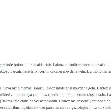
çerisinde bulunan bir disakkarittir. Laktozun sindirimi ince bağırsakta ol
laktozu parçalamasıyla iki çeşit monomer meydana gelir. Bu monomerler
ı veya hiç olmaması sonucu laktoz intoleransı meydana gelir. Laktoz int
ttikleri zaman ortaya çıkan bazı sindirim problemlerinin oluşmasıdır. La
 laktoz intoleransına yol açmaktadır. Laktoz malabsorbsiyonunda sind
er sindirilmemiş olan laktozu parçalar, sıvı ve gaz oluşturur. Laktoz into