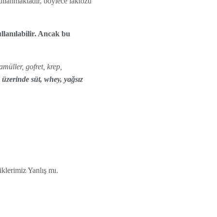
kullanmaktadır, böylece laktozu
llanılabilir. Ancak bu
müller, gofret, krep,
 üzerinde süt, whey, yağsız
lerimiz Yanlış mı.