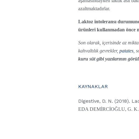
aşamasındayken laktik asit bakt
azaltmaktadırlar.
Laktoz intoleransı durumunda
ürünleri kullanmadan önce m
Son olarak, içerisinde az mikt
kahvaltılık gevrekler,
patates
, 
kuru süt gibi yazılarının gör
KAYNAKLAR
Digestive, D. N. (2018). L
EDA DEMİRCİOĞLU, G. K. (2014