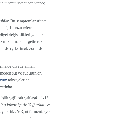
me miktarı tolere edebileceği
bilir.
Bu semptomlar süt ve
ettiği laktozu tolere
iyet değişiklikleri yapılarak
 miktarına sınır getirerek
atından çıkartmak zorunda
rmalde diyetle alınan
meden süt ve süt ürünleri
iyum
takviyelerine
malıdır.
üşük yağlı süt yaklaşık 11-13
 0 g laktoz içerir. Yoğurdun ise
ayabiliriz: Yoğurt fermentasyon