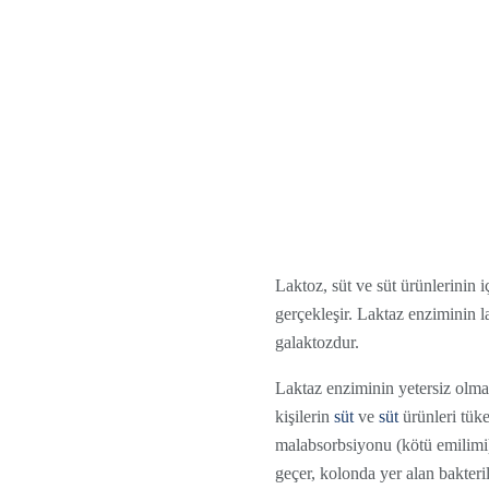
Laktoz, süt ve süt ürünlerinin i
gerçekleşir. Laktaz enziminin 
galaktozdur.
Laktaz enziminin yetersiz olmas
kişilerin
süt
ve
süt
ürünleri tüke
malabsorbsiyonu (kötü emilimi)
geçer, kolonda yer alan bakteril