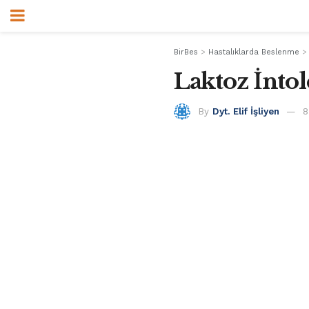
BirBes
>
Hastalıklarda Beslenme
Laktoz İnto
By
Dyt. Elif İşliyen
8