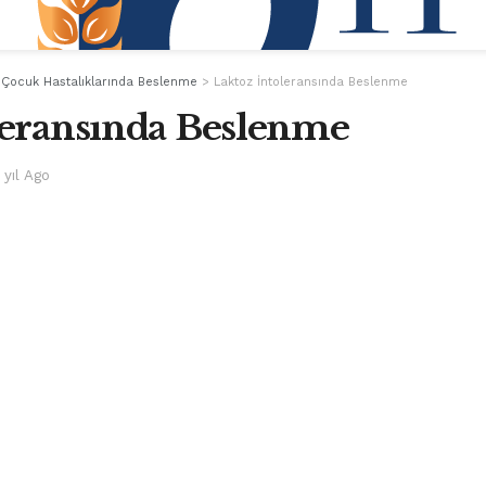
>
Çocuk Hastalıklarında Beslenme
>
Laktoz İntoleransında Beslenme
leransında Beslenme
 yıl Ago