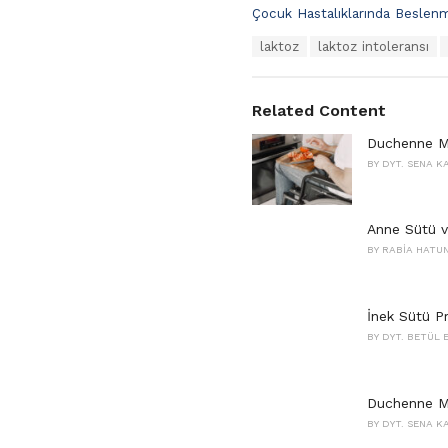
C
Çocuk Hastalıklarında Beslen
a
T
laktoz
laktoz intoleransı
t
a
e
g
g
s
o
Related Content
:
r
i
Duchenne Mu
e
BY
DYT. SENA 
s
:
Anne Sütü v
BY
RABIA HATUN
İnek Sütü Pr
BY
DYT. BETÜL
Duchenne Mu
BY
DYT. SENA 