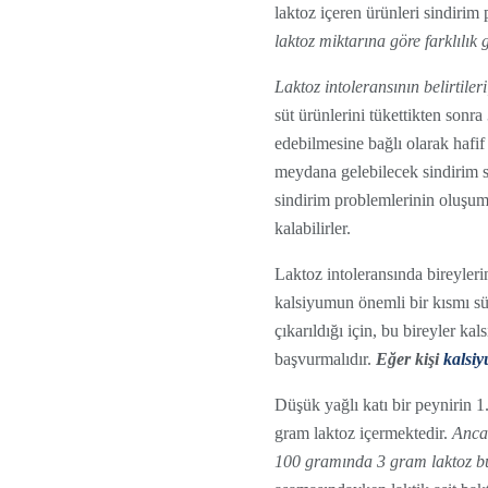
laktoz içeren ürünleri sindiri
laktoz miktarına göre farklılık g
Laktoz intoleransının belirtile
süt ürünlerini tükettikten sonra
edebilmesine bağlı olarak hafif
meydana gelebilecek sindirim se
sindirim problemlerinin oluşu
kalabilirler.
Laktoz intoleransında bireyler
kalsiyumun önemli bir kısmı sü
çıkarıldığı için, bu bireyler k
başvurmalıdır.
Eğer kişi
kalsi
Düşük yağlı katı bir peynirin 
gram laktoz içermektedir.
Ancak
100 gramında 3 gram laktoz b