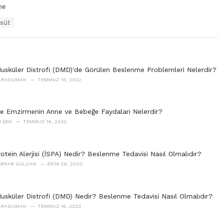
me
süt
sküler Distrofi (DMD)'de Görülen Beslenme Problemleri Nelerdir?
KARADUMAN
TEMMUZ 16, 2022
e Emzirmenin Anne ve Bebeğe Faydaları Nelerdir?
 ŞEN
TEMMUZ 16, 2022
otein Alerjisi (İSPA) Nedir? Beslenme Tedavisi Nasıl Olmalıdır?
 EBRAR GÜLCAN
EKIM 26, 2020
sküler Distrofi (DMD) Nedir? Beslenme Tedavisi Nasıl Olmalıdır?
KARADUMAN
TEMMUZ 16, 2022