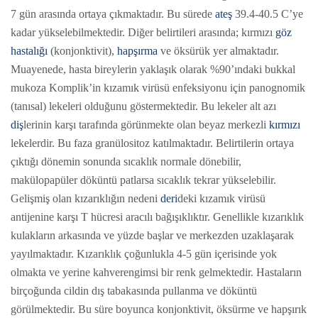
7 gün arasında ortaya çıkmaktadır. Bu sürede
ateş
39.4-40.5 C’ye
kadar yükselebilmektedir. Diğer belirtileri arasında; kırmızı
göz
hastalığı
(konjonktivit),
hapşırma
ve öksürük yer almaktadır.
Muayenede, hasta bireylerin yaklaşık olarak %90’ındaki bukkal
mukoza Komplik’in kızamık virüsü enfeksiyonu için panognomik
(tanısal) lekeleri olduğunu göstermektedir. Bu lekeler alt azı
diş
lerinin karşı tarafında görünmekte olan beyaz merkezli
kırmızı
lekelerdir. Bu faza granülositoz katılmaktadır. Belirtilerin ortaya
çıktığı dönemin sonunda sıcaklık normale dönebilir,
makülopapüler döküntü patlarsa sıcaklık tekrar yükselebilir.
Gelişmiş olan kızarıklığın nedeni
deri
deki kızamık virüsü
antijenine karşı T hücresi aracılı bağışıklıktır. Genellikle kızarıklık
kulakların arkasında ve yüzde başlar ve merkezden uzaklaşarak
yayılmaktadır. Kızarıklık çoğunlukla 4-5 gün içerisinde yok
olmakta ve yerine kahverengimsi bir renk gelmektedir. Hastaların
birçoğunda cildin dış tabakasında pullanma ve döküntü
görülmektedir. Bu süre boyunca konjonktivit, öksürme ve hapşırık