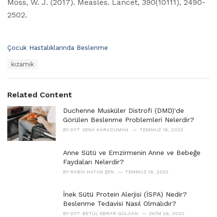
Moss, W. J. (2017). Measles. Lancet, 390(10111), 2490-
2502.
C
Çocuk Hastalıklarında Beslenme
a
T
kızamık
t
a
e
g
g
s
o
Related Content
:
r
i
Duchenne Musküler Distrofi (DMD)'de
e
Görülen Beslenme Problemleri Nelerdir?
s
BY
DYT. SENA KARADUMAN
TEMMUZ 16, 2022
:
Anne Sütü ve Emzirmenin Anne ve Bebeğe
Faydaları Nelerdir?
BY
RABIA HATUN ŞEN
TEMMUZ 16, 2022
İnek Sütü Protein Alerjisi (İSPA) Nedir?
Beslenme Tedavisi Nasıl Olmalıdır?
BY
DYT. BETÜL EBRAR GÜLCAN
EKIM 26, 2020