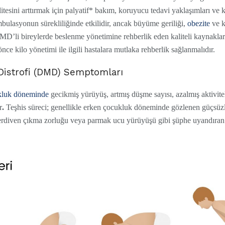
tesini arttırmak için palyatif* bakım, koruyucu tedavi yaklaşımları ve ko
mbulasyonun sürekliliğinde etkilidir, ancak büyüme geriliği,
obezite
ve 
MD’li bireylerde beslenme yönetimine rehberlik eden kaliteli kaynaklar s
ce kilo yönetimi ile ilgili hastalara mutlaka rehberlik sağlanmalıdır.
istrofi (DMD) Semptomları
kluk döneminde
gecikmiş yürüyüş, artmış düşme sayısı, azalmış aktivit
r
.
Teşhis süreci; genellikle erken çocukluk döneminde gözlenen güçsüzl
erdiven çıkma zorluğu veya parmak ucu yürüyüşü gibi şüphe uyandıran 