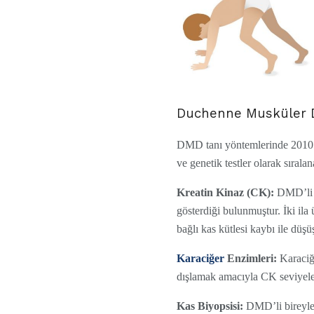
Duchenne Musküler Di
DMD tanı yöntemlerinde 2010’da
ve genetik testler olarak sıralana
Kreatin Kinaz (CK):
DMD’li b
gösterdiği bulunmuştur. İki ila
bağlı kas kütlesi kaybı ile düşüş
Karaciğer
Enzimleri:
Karaciğe
dışlamak amacıyla CK seviyeler
Kas Biyopsisi:
DMD’li bireyler