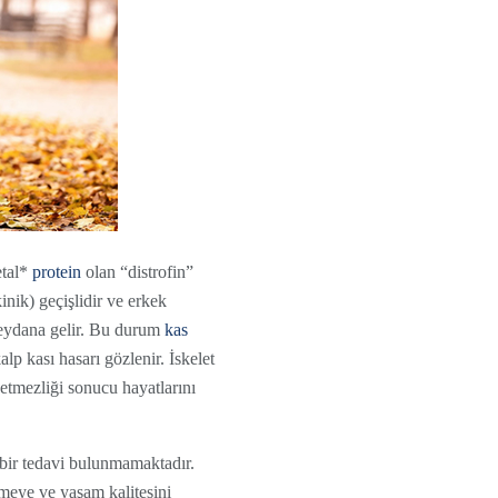
letal*
protein
olan “distrofin”
nik) geçişlidir ve erkek
meydana gelir. Bu durum
kas
lp kası hasarı gözlenir. İskelet
etmezliği sonucu hayatlarını
 bir tedavi bulunmamaktadır.
meye ve yaşam kalitesini