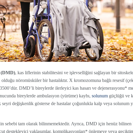
i (DMD)
, kas liflerinin stabilitesini ve işlevselliğini sağlayan bir sitoske
olduğu nöromüsküler bir hastalıktır. X kromozomuna bağlı resesif (çeki
/3500’dür. DMD’li bireylerde ilerleyici kas hasarı ve dejenerasyonu* 
onucunda bireylerde ambulasyon (yürüme) kaybı,
solunum
güçlüğü ve ka
k seyri değişkenlik gösterse de hastalar çoğunlukla kalp veya solunum y
şinin sebebi tam olarak bilinmemektedir. Ayrıca, DMD için henüz bilinen
ut destekleyici yaklaşımlar, komplikasyonları* önlemeye veya geciktir