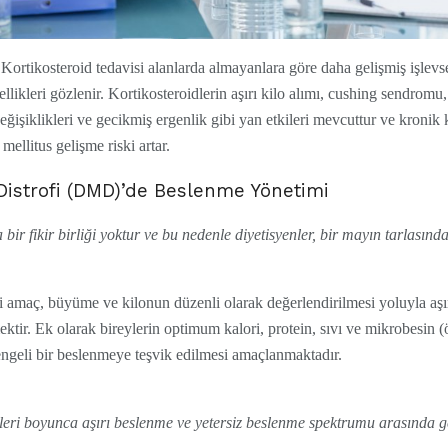
Kortikosteroid tedavisi alanlarda almayanlara göre daha gelişmiş işlevs
likleri gözlenir. Kortikosteroidlerin aşırı kilo alımı, cushing sendromu,
 değişiklikleri ve gecikmiş ergenlik gibi yan etkileri mevcuttur ve kroni
 mellitus gelişme riski artar.
istrofi (DMD)’de Beslenme Yönetimi
r fikir birliği yoktur ve bu nedenle diyetisyenler, bir mayın tarlasınd
maç, büyüme ve kilonun düzenli olarak değerlendirilmesi yoluyla aşırı 
tir. Ek olarak bireylerin optimum kalori, protein, sıvı ve mikrobesin (
dengeli bir beslenmeye teşvik edilmesi amaçlanmaktadır.
eri boyunca aşırı beslenme ve yetersiz beslenme spektrumu arasında ge