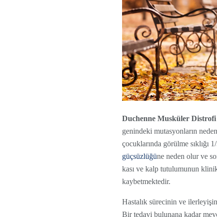
Duchenne Musküler Distrof
genindeki mutasyonların neden 
çocuklarında görülme sıklığı 1
güçsüzlüğü
ne neden olur ve s
kası ve kalp tutulumunun klini
kaybetmektedir.
Hastalık sürecinin ve ilerleyi
Bir tedavi bulunana kadar mevc