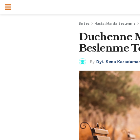
BirBes
>
Hastalıklarda Beslenme
Duchenne M
Beslenme Te
By
Dyt. Sena Karaduma