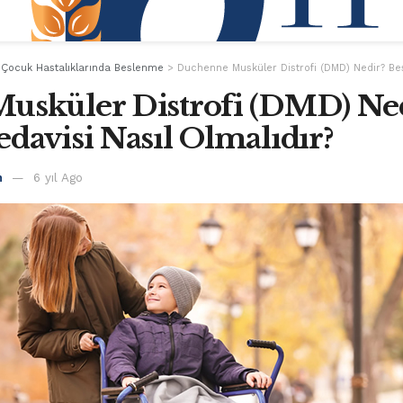
>
Çocuk Hastalıklarında Beslenme
>
Duchenne Musküler Distrofi (DMD) Nedir? Bes
usküler Distrofi (DMD) Ne
davisi Nasıl Olmalıdır?
n
6 yıl Ago