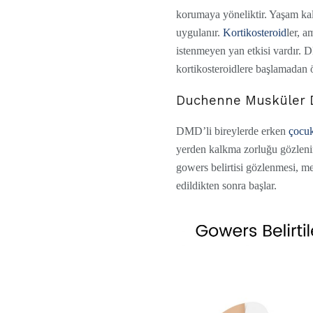
korumaya yöneliktir. Yaşam kali
uygulanır.
Kortikosteroid
ler, a
istenmeyen yan etkisi vardır. D
kortikosteroidlere başlamadan ön
Duchenne Musküler D
DMD’li bireylerde erken
çocu
yerden kalkma zorluğu gözleni
gowers belirtisi gözlenmesi, m
edildikten sonra başlar.