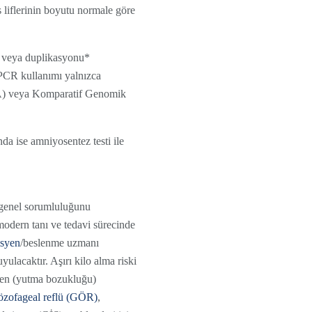
 liflerinin boyutu normale göre
* veya duplikasyonu*
s PCR kullanımı yalnızca
LPA) veya Komparatif Genomik
nda ise amniyosentez testi ile
 genel sorumluluğunu
modern tanı ve tedavi sürecinde
isyen
/beslenme uzmanı
ulacaktır. Aşırı kilo alma riski
iden (yutma bozukluğu)
özofageal reflü (GÖR)
,