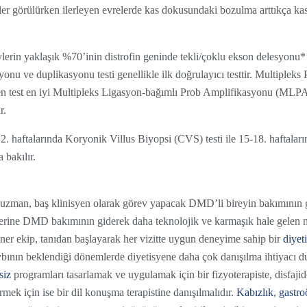
ler görülürken ilerleyen evrelerde kas dokusundaki bozulma arttıkça kas
erin yaklaşık %70’inin distrofin geninde tekli/çoklu ekson delesyonu
onu ve duplikasyonu testi genellikle ilk doğrulayıcı testtir. Multiplek
nden test en iyi Multipleks Ligasyon-bağımlı Prob Amplifikasyonu (M
r.
12. haftalarında Koryonik Villus Biyopsi (CVS) testi ile 15-18. haftaları
bakılır.
 uzman, baş klinisyen olarak görev yapacak DMD’li bireyin bakımının
lelerine DMD bakımının giderek daha teknolojik ve karmaşık hale gelen 
liner ekip, tanıdan başlayarak her vizitte uygun deneyime sahip bir
diyet
ybının beklendiği dönemlerde diyetisyene daha çok danışılma ihtiyacı duy
siz
programları tasarlamak ve uygulamak için bir fizyoterapiste, disfaj
rmek için ise bir dil konuşma terapistine danışılmalıdır.
Kabızlık
,
gastro