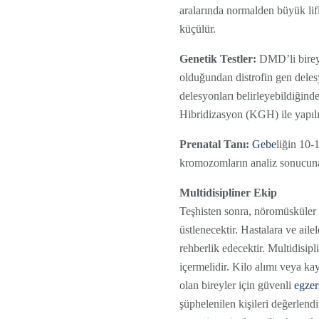
aralarında normalden büyük lif
küçülür.
Genetik Testler:
DMD’li bireyl
olduğundan distrofin gen delesy
delesyonları belirleyebildiği
Hibridizasyon (KGH) ile yapılı
Prenatal Tanı:
Gebe
liğin 10-
kromozomların analiz sonucuna 
Multidisipliner Ekip
Teşhisten sonra, nöromüsküler
üstlenecektir. Hastalara ve ai
rehberlik edecektir. Multidisip
içermelidir. Kilo alımı veya ka
olan bireyler için güvenli
egzer
şüphelenilen kişileri değerlendi