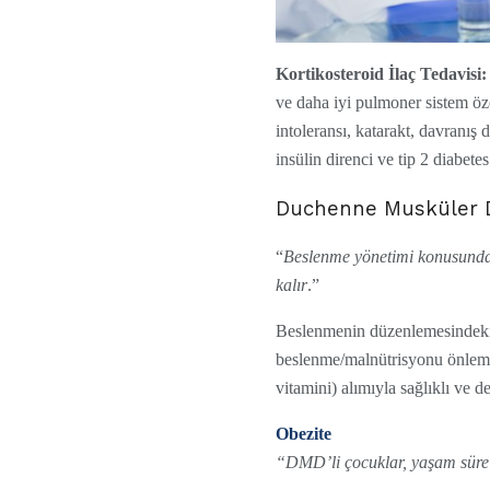
Kortikosteroid İlaç Tedavisi:
ve daha iyi pulmoner sistem özel
intoleransı, katarakt, davranış
insülin direnci ve tip 2 diabetes
Duchenne Musküler D
“
Beslenme yönetimi konusunda bi
kalır
.”
Beslenmenin düzenlemesindeki a
beslenme/malnütrisyonu önlemek
vitamini) alımıyla sağlıklı ve 
Obezite
“DMD’li çocuklar, yaşam sürel