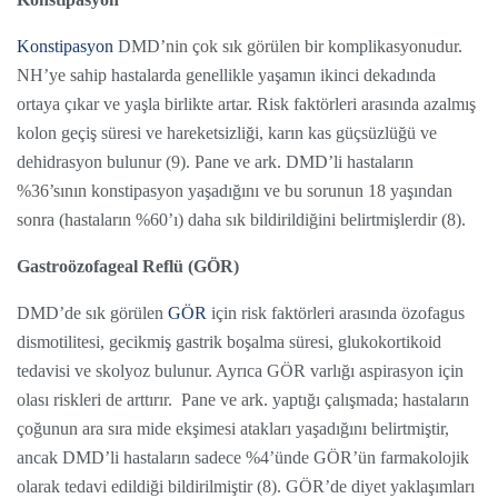
Konstipasyon
DMD’nin çok sık görülen bir komplikasyonudur.
NH’ye sahip hastalarda genellikle yaşamın ikinci dekadında
ortaya çıkar ve yaşla birlikte artar. Risk faktörleri arasında azalmış
kolon geçiş süresi ve hareketsizliği, karın kas güçsüzlüğü ve
dehidrasyon bulunur (9). Pane ve ark. DMD’li hastaların
%36’sının konstipasyon yaşadığını ve bu sorunun 18 yaşından
sonra (hastaların %60’ı) daha sık bildirildiğini belirtmişlerdir (8).
Gastroözofageal Reflü (GÖR)
DMD’de sık görülen
GÖR
için risk faktörleri arasında özofagus
dismotilitesi, gecikmiş gastrik boşalma süresi, glukokortikoid
tedavisi ve skolyoz bulunur. Ayrıca GÖR varlığı aspirasyon için
olası riskleri de arttırır. Pane ve ark. yaptığı çalışmada; hastaların
çoğunun ara sıra mide ekşimesi atakları yaşadığını belirtmiştir,
ancak DMD’li hastaların sadece %4’ünde GÖR’ün farmakolojik
olarak tedavi edildiği bildirilmiştir (8). GÖR’de diyet yaklaşımları