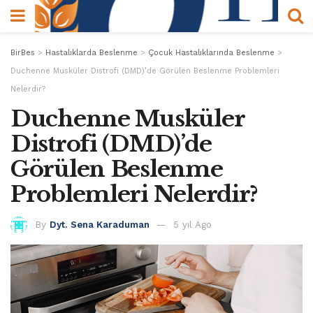
BirBes
>
Hastalıklarda Beslenme
>
Çocuk Hastalıklarında Beslenme
>
Duchenne Musküler Distrofi (DMD)’de Görülen Beslenme Problemleri
Nelerdir?
Duchenne Musküler
Distrofi (DMD)’de
Görülen Beslenme
Problemleri Nelerdir?
By
Dyt. Sena Karaduman
5 yıl Ago