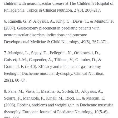
children with neuromuscular disease at The Children’s Hospital of
Philadelphia. Topics in Clinical Nutrition, 27(3), 206–217.
6. Ramelli, G. P., Aloysius, A., King, C., Davis, T., & Muntoni, F.
(2007). Gastrostomy placement in paediatric patients with
neuromuscular disorders: indications and outcome.
Developmental Medicine & Child Neurology, 49(5), 367–371.
7. Martigne, L., Seguy, D., Pellegrini, N., Orlikowski, D.,
Cuisset, J.-M., Carpentier, A., Tiffreau, V., Guimber, D., &
Gottrand, F. (2010). Efficacy and tolerance of gastrostomy
feeding in Duchenne muscular dystrophy. Clinical Nutrition,
29(1), 60–64.
8. Pane, M., Vasta, I., Messina, S., Sorleti, D., Aloysius, A.,
Sciarra, F., Mangiola, F., Kinali, M., Ricci, E., & Mercuri, E.
(2006). Feeding problems and weight gain in Duchenne muscular
dystrophy. European Journal of Paediatric Neurology, 10(5–6),