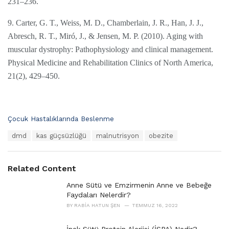
231–236.
9. Carter, G. T., Weiss, M. D., Chamberlain, J. R., Han, J. J.,
Abresch, R. T., Miró, J., & Jensen, M. P. (2010). Aging with
muscular dystrophy: Pathophysiology and clinical management.
Physical Medicine and Rehabilitation Clinics of North America,
21(2), 429–450.
C
Çocuk Hastalıklarında Beslenme
a
T
dmd
kas güçsüzlüğü
malnutrisyon
obezite
t
a
e
g
g
s
o
Related Content
:
r
i
Anne Sütü ve Emzirmenin Anne ve Bebeğe
e
Faydaları Nelerdir?
s
BY
RABIA HATUN ŞEN
TEMMUZ 16, 2022
: