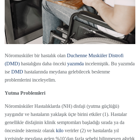
Nöromusküler bir hastalık olan
Duchenne Musküler Distrofi
(DMD)
hastalığını daha önceki
yazımda
incelemiştik. Bu yazımda
ise
DMD
hastalarında meydana gelebilecek beslenme
problemlerini inceleyelim.
Yutma Problemleri
Nöromüsküler Hastalıklarda (NH) disfaji (yutma güçlüğü)
yaygındır ve hastaların yaklaşık üçte birini etkiler (1). Hastalar
genellikle disfajinin klinik semptomları başladığı sırada ya da
öncesinde istemsiz olarak
kilo
verirler (2) ve hastalarda yıl
içerisinde meydana gelen %10’dan fazla sebebi bilinmeyen ağırlık