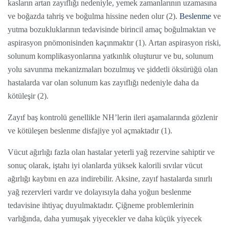
kasların artan zayıflığı nedeniyle, yemek zamanlarının uzamasına
ve boğazda tahriş ve boğulma hissine neden olur (2).
Beslenme
ve
yutma bozukluklarının tedavisinde birincil amaç boğulmaktan ve
aspirasyon pnömonisinden kaçınmaktır (1). Artan aspirasyon riski,
solunum komplikasyonlarına yatkınlık oluşturur ve bu, solunum
yolu savunma mekanizmaları bozulmuş ve şiddetli öksürüğü olan
hastalarda var olan solunum kas zayıflığı nedeniyle daha da
kötüleşir (2).
Zayıf baş kontrolü genellikle NH’lerin ileri aşamalarında gözlenir
ve kötüleşen beslenme disfajiye yol açmaktadır (1).
Vücut ağırlığı fazla olan hastalar yeterli yağ rezervine sahiptir ve
sonuç olarak, iştahı iyi olanlarda yüksek kalorili sıvılar vücut
ağırlığı kaybını en aza indirebilir. Aksine, zayıf hastalarda sınırlı
yağ rezervleri vardır ve dolayısıyla daha yoğun beslenme
tedavisine ihtiyaç duyulmaktadır. Çiğneme problemlerinin
varlığında, daha yumuşak yiyecekler ve daha küçük yiyecek