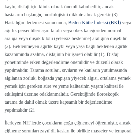
kaybı, disfaji için klinik olarak önemli kabul edilir, ancak
hastaların başlangıç morfolojisini dikkate almak gerekir (3).
Hastalığın ilerlemesi sonucunda,
Beden Kütle İndeksi (BKİ)
veya
ağırlık persentilleri aşırı kilolu veya obez kategoriden normal
aralığa veya düşük kilolu (yetersiz beslenme) aralığına düşebilir
(2). Beklenmeyen ağırlık kaybı veya yaşa bağlı beklenen ağırlık
kazanımında azalma, disfajinin bir işareti olabilir (1). Disfaji
yönetiminde erken değerlendirme önemlidir ve düzenli olarak
yapılmalıdır. Tarama soruları, sıvıların ve katıların yutulmasında
algılanan zorluk, boğazda yapışan yiyecek algısı, ortalama yemek
yemek için gereken süre ve yeme kalitesinin yaşam kalitesi ile
etkileşimi üzerine odaklanmalıdır. Gerektiğinde floroskopik
tarama da dahil olmak üzere kapsamlı bir değerlendirme
yapılmalıdır (2).
İlerleyen NH’lerde çocukların çoğu çiğnemeyi öğrenmiştir, ancak
çiğneme sorunları zayıf dil kasları ile birlikte masseter ve temporal