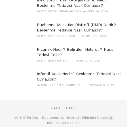
İnek Sütü Protein Alerjisi (İSPA) Nedir?
Beslenme Tedavisi Nasıl Olmalıdır?
BY
DYT. BETÜL EBRAR GÜLCAN
EKIM 26, 2020
Duchenne Musküler Distrofi (DMD) Nedir?
Beslenme Tedavisi Nasıl Olmalıdır?
BY
DYT. SENA KARADUMAN
TEMMUZ 16, 2022
Kızamık Nedir? Belirtileri Nelerdir? Nasıl
Tedavi Edilir?
BY
DYT. ECEM KUTSAL
TEMMUZ 17, 2022
İnfantil Kolik Nedir? Beslenme Tedavisi Nasıl
Olmalıdır?
BY
UZM. DYT. ZELAL TANDOĞAN
TEMMUZ 17, 2022
BACK TO TOP
2018 © BirBes - Beslenme ve Diyetetik Biliminin Geleceği.
Tüm Hakları Saklıdır.