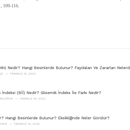
 , 109-116.
n) Nedir? Hangi Besinlerde Bulunur? Faydaları Ve Zararları Nelerd
ÇE
TEMMUZ 16, 2022
n İndeksi (Bİİ) Nedir? Glisemik İndeks İle Farkı Nedir?
 ERDOĞAN
TEMMUZ 16, 2022
ir? Hangi Besinlerde Bulunur? Eksikliğinde Neler Görülür?
 AVAR
TEMMUZ 16, 2022