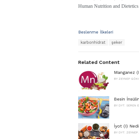
Human Nutrition and Dietetics
C
Beslenme İlkeleri
a
T
karbonhidrat
şeker
t
a
e
g
g
s
o
Related Content
:
r
i
Manganez (M
e
BY
ZEYNEP GÖK
s
:
Besin İnsüli
BY
DYT. SEREN
İyot (I) Ned
BY
DYT. ZEYNEP