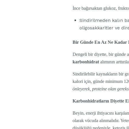
İnce bağırsaktan glukoz, frukt
Sindirilmeden kalın b
oligosakkaritler ve dir
Bir Günde En Az Ne Kadar K
Dengeli bir diyette, bir günde
karbonhidrat
alımının arttırıl
Sindirilebilir kaynakların bir g
kalori için, günde minimum 1
önleyerek, proteine olan gereks
Karbonhidratların Diyette E
Beyin, enerji ihtiyacını karşı
olarak vücuda alınmalıdır. Yete
düşüklüğü nedeniyle, ketozis il