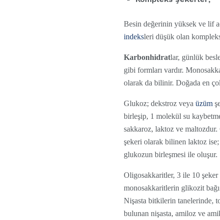
Besin değerinin yüksek ve lif a
indeks
leri düşük olan kompleks
Karbonhidrat
lar, günlük besl
gibi formları vardır. Monosakkar
olarak da bilinir. Doğada en ç
Glukoz; dekstroz veya
üzüm
şe
birleşip, 1 molekül su kaybetmes
sakkaroz, laktoz ve maltozdur
şekeri olarak bilinen laktoz is
glukozun birleşmesi ile oluşur.
Oligosakkaritler, 3 ile 10 şeker
monosakkaritlerin glikozit bağı 
Nişasta bitkilerin tanelerinde,
bulunan nişasta, amiloz ve amik