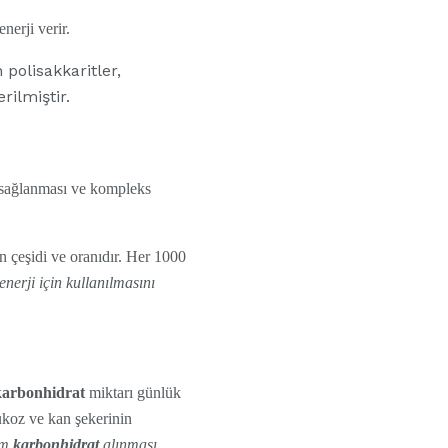
enerji verir.
polisakkaritler,
rilmiştir.
 sağlanması ve kompleks
ın çeşidi ve oranıdır. Her 1000
enerji için kullanılmasını
karbonhidrat
miktarı günlük
ukoz ve kan şekerinin
am
karbonhidrat
alınması