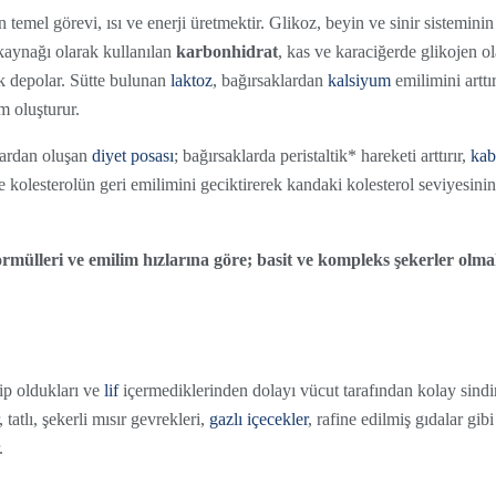
ın temel görevi, ısı ve enerji üretmektir. Glikoz, beyin ve sinir sisteminin
 kaynağı olarak kullanılan
karbonhidrat
, kas ve karaciğerde glikojen ol
rak depolar. Sütte bulunan
laktoz
, bağırsaklardan
kalsiyum
emilimini arttır
m oluşturur.
lardan oluşan
diyet posası
; bağırsaklarda peristaltik* hareketi arttırır,
kab
e kolesterolün geri emilimini geciktirerek kandaki kolesterol seviyesinin
rmülleri ve emilim hızlarına göre; basit ve kompleks şekerler olmak
p oldukları ve
lif
içermediklerinden dolayı vücut tarafından kolay sindiri
 tatlı, şekerli mısır gevrekleri,
gazlı içecekler
, rafine edilmiş gıdalar gibi
.