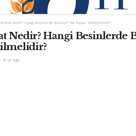
hidrat Nedir? Hangi Besinlerde Bulunur? Ne Kadar Tüketilmelidir?
t Nedir? Hangi Besinlerde 
ilmelidir?
8 yıl Ago