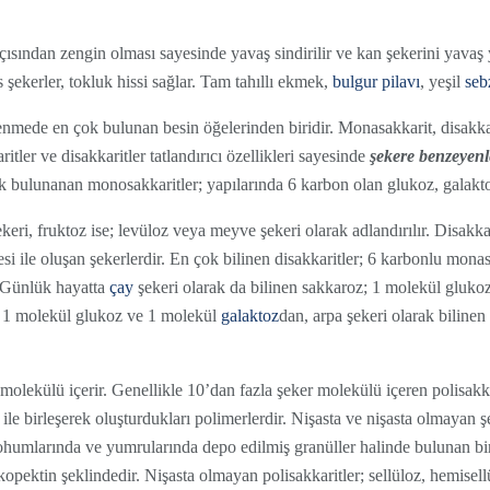
çısından zengin olması sayesinde yavaş sindirilir ve kan şekerini yavaş 
 şekerler, tokluk hissi sağlar. Tam tahıllı ekmek,
bulgur pilavı
, yeşil
seb
enmede en çok bulunan besin öğelerinden biridir. Monasakkarit, disakkari
itler ve disakkaritler tatlandırıcı özellikleri sayesinde
şekere benzeyenl
ok bulunanan monosakkaritler; yapılarında 6 karbon olan glukoz, galakto
keri, fruktoz ise; levüloz veya meyve şekeri olarak adlandırılır. Disakka
i ile oluşan şekerlerdir. En çok bilinen disakkaritler; 6 karbonlu monasa
. Günlük hayatta
çay
şekeri olarak da bilinen sakkaroz; 1 molekül gluko
e; 1 molekül glukoz ve 1 molekül
galaktoz
dan, arpa şekeri olarak bilinen
 molekülü içerir. Genellikle 10’dan fazla şeker molekülü içeren polisakkar
ile birleşerek oluşturdukları polimerlerdir. Nişasta ve nişasta olmayan şe
 tohumlarında ve yumrularında depo edilmiş granüller halinde bulunan b
opektin şeklindedir. Nişasta olmayan polisakkaritler; sellüloz, hemisellü