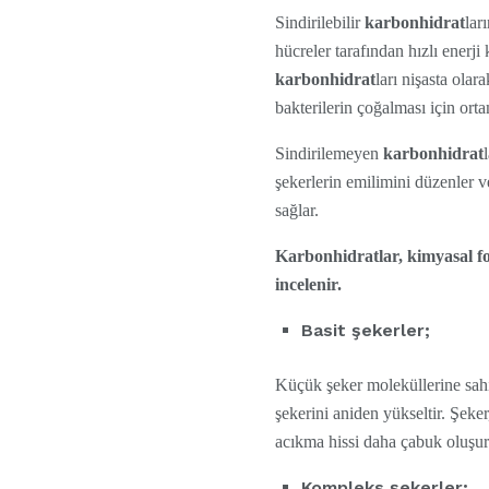
Sindirilebilir
karbonhidrat
lar
hücreler tarafından hızlı enerji
karbonhidrat
ları nişasta ola
bakterilerin çoğalması için orta
Sindirilemeyen
karbonhidrat
şekerlerin emilimini düzenler v
sağlar.
Karbonhidratlar, kimyasal fo
incelenir.
Basit şekerler;
Küçük şeker moleküllerine sahi
şekerini aniden yükseltir. Şeker,
acıkma hissi daha çabuk oluşur
Kompleks şekerler;