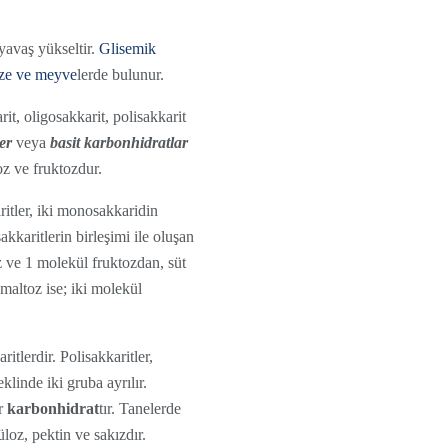
yavaş yükseltir.
Glisemik
ze ve meyve
lerde bulunur.
t, oligosakkarit, polisakkarit
er
veya
basit karbonhidratlar
z ve fruktozdur.
ritler, iki monosakkaridin
kkaritlerin birleşimi ile oluşan
z ve 1 molekül fruktozdan, süt
 maltoz ise; iki molekül
itlerdir. Polisakkaritler,
klinde iki gruba ayrılır.
ir
karbonhidrat
tır. Tanelerde
loz, pektin ve sakızdır.