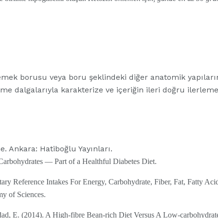
 yemek borusu veya boru şeklindeki diğer anatomik yapıların,
e dalgalarıyla karakterize ve içeriğin ileri doğru ilerleme
e. Ankara: Hatiboğlu Yayınları.
arbohydrates — Part of a Healthful Diabetes Diet.
ary Reference Intakes For Energy, Carbohydrate, Fiber, Fat, Fatty Acid
y of Sciences.
ad, E. (2014). A High-fibre Bean-rich Diet Versus A Low-carbohydrate