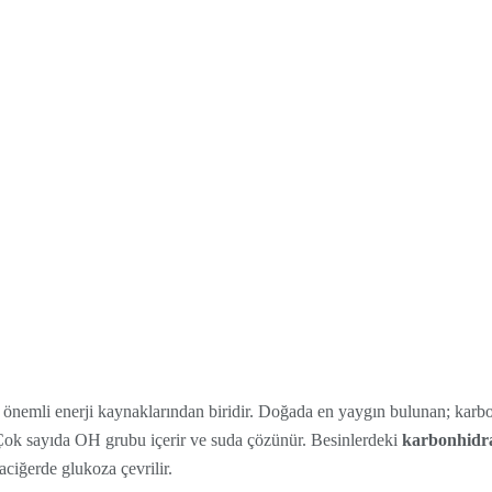
en önemli enerji kaynaklarından biridir. Doğada en yaygın bulunan; karb
 Çok sayıda OH grubu içerir ve suda çözünür. Besinlerdeki
karbonhidr
aciğerde glukoza çevrilir.