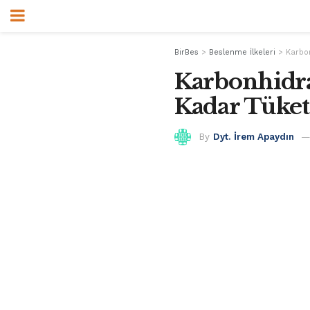
BirBes
>
Beslenme İlkeleri
>
Karbon
Karbonhidra
Kadar Tüket
By
Dyt. İrem Apaydın