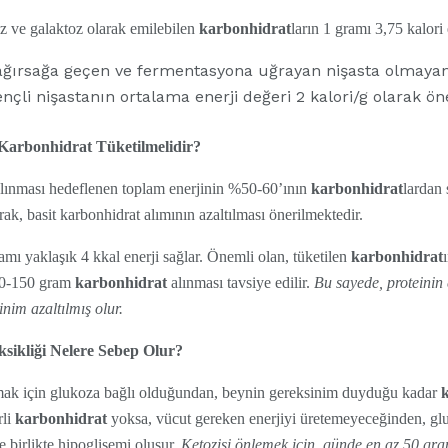
oz ve galaktoz olarak emilebilen
karbonhidrat
ların 1 gramı 3,75 kalori 
ağırsağa geçen ve fermentasyona uğrayan nişasta olmayan 
ençli nişastanın ortalama enerji değeri 2 kalori/g olarak öne
arbonhidrat Tüketilmelidir?
 alınması hedeflenen toplam enerjinin %50-60’ının
karbonhidrat
lardan
arak, basit karbonhidrat alımının azaltılması önerilmektedir.
ramı yaklaşık 4 kkal enerji sağlar. Önemli olan, tüketilen
karbonhidrat
20-150 gram
karbonhidrat
alınması tavsiye edilir.
Bu sayede, proteinin 
inim azaltılmış olur.
ksikliği Nelere Sebep Olur?
lamak için glukoza bağlı olduğundan, beynin gereksinim duyduğu kadar
rli
karbonhidrat
yoksa, vücut gereken enerjiyi üretemeyeceğinden, gl
e birlikte hipoglisemi oluşur.
Ketozisi önlemek için, günde en az 50 gr