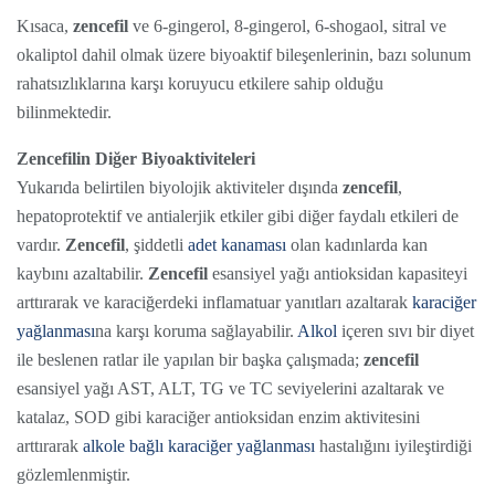
Kısaca,
zencefil
ve 6-gingerol, 8-gingerol, 6-shogaol, sitral ve
okaliptol dahil olmak üzere biyoaktif bileşenlerinin, bazı solunum
rahatsızlıklarına karşı koruyucu etkilere sahip olduğu
bilinmektedir.
Zencefilin Diğer Biyoaktiviteleri
Yukarıda belirtilen biyolojik aktiviteler dışında
zencefil
,
hepatoprotektif ve antialerjik etkiler gibi diğer faydalı etkileri de
vardır.
Zencefil
, şiddetli
adet kanaması
olan kadınlarda kan
kaybını azaltabilir.
Zencefil
esansiyel yağı antioksidan kapasiteyi
arttırarak ve karaciğerdeki inflamatuar yanıtları azaltarak
karaciğer
yağlanması
na karşı koruma sağlayabilir.
Alkol
içeren sıvı bir diyet
ile beslenen ratlar ile yapılan bir başka çalışmada;
zencefil
esansiyel yağı AST, ALT, TG ve TC seviyelerini azaltarak ve
katalaz, SOD gibi karaciğer antioksidan enzim aktivitesini
arttırarak
alkole bağlı karaciğer yağlanması
hastalığını iyileştirdiği
gözlemlenmiştir.