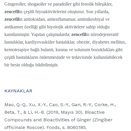
Gingeroller, shogaoller ve paradoller gibi fenolik bileşikler,
zencefil
in çeşitli biyoaktivitelerini oluşturur. Son yıllarda,
zencefil
in antioksidan, antienflamatuar, antimikrobiyal ve
antikanser özelliği gibi biyolojik aktivitelere sahip olduğu
kanıtlanmıştır. Yapılan çalışmalarda;
zencefil
in nörodejeneratif
hastalıklar, kardiyovasküler hastalıklar, obezite, diyabetes mellitus,
kemoterapiye bağlı bulantı, kusma ve solunum bozuklukları gibi
çeşitli hastalıkların önlenmesinde ve tedavisinde kullanılabilecek
bir besin olduğu bildirilmiştir.
KAYNAKLAR
Mao, Q.-Q., Xu, X.-Y., Cao, S.-Y., Gan, R.-Y., Corke, H.,
Beta, T., & Li, H.-B. (2019, Mayıs 30). Bioactive
Compounds and Bioactivities of Ginger (Zingiber
officinale Roscoe). Foods, s. 8060185.