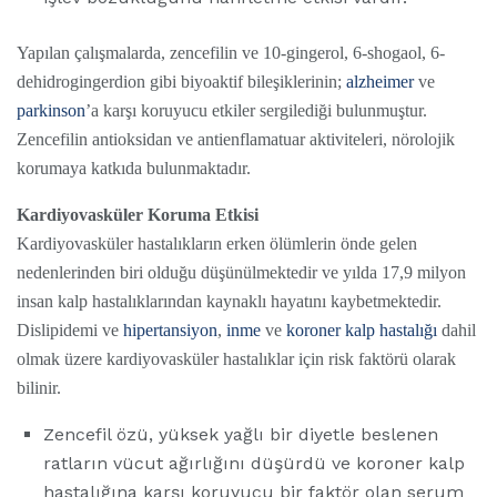
Yapılan çalışmalarda, zencefilin ve 10-gingerol, 6-shogaol, 6-
dehidrogingerdion gibi biyoaktif bileşiklerinin;
alzheimer
ve
parkinson
’a karşı koruyucu etkiler sergilediği bulunmuştur.
Zencefilin antioksidan ve antienflamatuar aktiviteleri, nörolojik
korumaya katkıda bulunmaktadır.
Kardiyovasküler Koruma Etkisi
Kardiyovasküler hastalıkların erken ölümlerin önde gelen
nedenlerinden biri olduğu düşünülmektedir ve yılda 17,9 milyon
insan kalp hastalıklarından kaynaklı hayatını kaybetmektedir.
Dislipidemi ve
hipertansiyon
,
inme
ve
koroner kalp hastalığı
dahil
olmak üzere kardiyovasküler hastalıklar için risk faktörü olarak
bilinir.
Zencefil özü, yüksek yağlı bir diyetle beslenen
ratların vücut ağırlığını düşürdü ve koroner kalp
hastalığına karşı koruyucu bir faktör olan serum