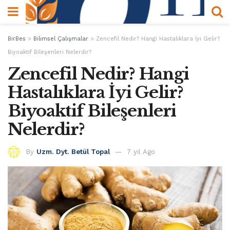
BirBes
>
Bilimsel Çalışmalar
>
Zencefil Nedir? Hangi Hastalıklara İyi Gelir?
Biyoaktif Bileşenleri Nelerdir?
Zencefil Nedir? Hangi
Hastalıklara İyi Gelir?
Biyoaktif Bileşenleri
Nelerdir?
By
Uzm. Dyt. Betül Topal
7 yıl Ago