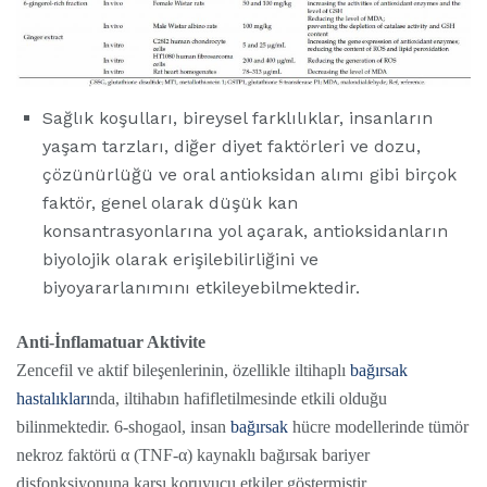
Sağlık koşulları, bireysel farklılıklar, insanların
yaşam tarzları, diğer diyet faktörleri ve dozu,
çözünürlüğü ve oral antioksidan alımı gibi birçok
faktör, genel olarak düşük kan
konsantrasyonlarına yol açarak, antioksidanların
biyolojik olarak erişilebilirliğini ve
biyoyararlanımını etkileyebilmektedir.
Anti-İnflamatuar Aktivite
Zencefil ve aktif bileşenlerinin, özellikle iltihaplı
bağırsak
hastalıkları
nda, iltihabın hafifletilmesinde etkili olduğu
bilinmektedir. 6-shogaol, insan
bağırsak
hücre modellerinde tümör
nekroz faktörü α (TNF-α) kaynaklı bağırsak bariyer
disfonksiyonuna karşı koruyucu etkiler göstermiştir.