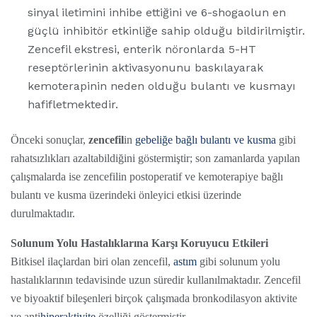
sinyal iletimini inhibe ettiğini ve 6-shogaolun en
güçlü inhibitör etkinliğe sahip olduğu bildirilmiştir.
Zencefil ekstresi, enterik nöronlarda 5-HT
reseptörlerinin aktivasyonunu baskılayarak
kemoterapinin neden olduğu bulantı ve kusmayı
hafifletmektedir.
Önceki sonuçlar,
zencefil
in
gebeliğe bağlı bulantı ve kusma
gibi
rahatsızlıkları azaltabildiğini göstermiştir; son zamanlarda yapılan
çalışmalarda ise zencefilin postoperatif ve kemoterapiye bağlı
bulantı ve kusma üzerindeki önleyici etkisi üzerinde
durulmaktadır.
Solunum Yolu Hastalıklarına Karşı Koruyucu Etkileri
Bitkisel ilaçlardan biri olan zencefil,
astım
gibi solunum yolu
hastalıklarının tedavisinde uzun süredir kullanılmaktadır. Zencefil
ve biyoaktif bileşenleri birçok çalışmada bronkodilasyon aktivite
ve anti
hiperaktivite
özelliği göstermiştir.