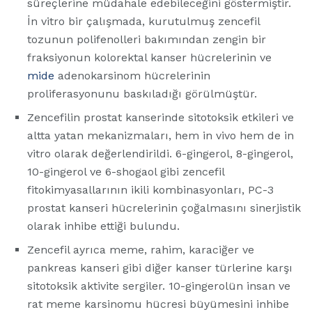
süreçlerine müdahale edebileceğini göstermiştir.
İn vitro bir çalışmada, kurutulmuş zencefil
tozunun polifenolleri bakımından zengin bir
fraksiyonun kolorektal kanser hücrelerinin ve
mide
adenokarsinom hücrelerinin
proliferasyonunu baskıladığı görülmüştür.
Zencefilin prostat kanserinde sitotoksik etkileri ve
altta yatan mekanizmaları, hem in vivo hem de in
vitro olarak değerlendirildi. 6-gingerol, 8-gingerol,
10-gingerol ve 6-shogaol gibi zencefil
fitokimyasallarının ikili kombinasyonları, PC-3
prostat kanseri hücrelerinin çoğalmasını sinerjistik
olarak inhibe ettiği bulundu.
Zencefil ayrıca meme, rahim, karaciğer ve
pankreas kanseri gibi diğer kanser türlerine karşı
sitotoksik aktivite sergiler. 10-gingerolün insan ve
rat meme karsinomu hücresi büyümesini inhibe