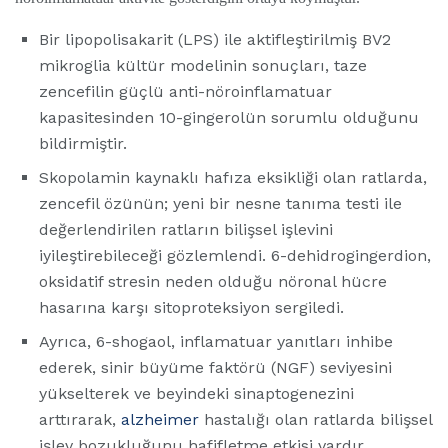
Bir lipopolisakarit (LPS) ile aktifleştirilmiş BV2
mikroglia kültür modelinin sonuçları, taze
zencefilin güçlü anti-nöroinflamatuar
kapasitesinden 10-gingerolün sorumlu olduğunu
bildirmiştir.
Skopolamin kaynaklı hafıza eksikliği olan ratlarda,
zencefil özünün; yeni bir nesne tanıma testi ile
değerlendirilen ratların bilişsel işlevini
iyileştirebileceği gözlemlendi. 6-dehidrogingerdion,
oksidatif stresin neden olduğu nöronal hücre
hasarına karşı sitoproteksiyon sergiledi.
Ayrıca, 6-shogaol, inflamatuar yanıtları inhibe
ederek, sinir büyüme faktörü (NGF) seviyesini
yükselterek ve beyindeki sinaptogenezini
arttırarak,
alzheimer
hastalığı olan ratlarda bilişsel
işlev bozukluğunu hafifletme etkisi vardır.