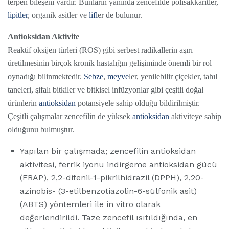
terpen bileşeni vardır. Bunların yanında zencefilde polisakkaritler,
lipitler
, organik asitler ve
lifl
er de bulunur.
Antioksidan Aktivite
Reaktif oksijen türleri (ROS) gibi serbest radikallerin aşırı
üretilmesinin birçok kronik hastalığın gelişiminde önemli bir rol
oynadığı bilinmektedir.
Sebze
,
meyve
ler, yenilebilir çiçekler, tahıl
taneleri, şifalı bitkiler ve bitkisel infüzyonlar gibi çeşitli doğal
ürünlerin
antioksidan
potansiyele sahip olduğu bildirilmiştir.
Çeşitli çalışmalar zencefilin de yüksek
antioksidan
aktiviteye sahip
olduğunu bulmuştur.
Yapılan bir çalışmada; zencefilin antioksidan
aktivitesi, ferrik iyonu indirgeme antioksidan gücü
(FRAP), 2,2-difenil-1-pikrilhidrazil (DPPH), 2,20-
azinobis- (3-etilbenzotiazolin-6-sülfonik asit)
(ABTS) yöntemleri ile in vitro olarak
değerlendirildi. Taze zencefil ısıtıldığında, en