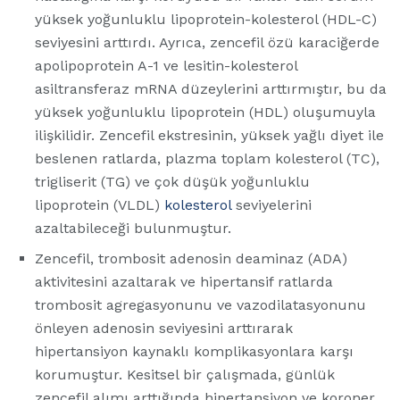
yüksek yoğunluklu lipoprotein-kolesterol (HDL-C)
seviyesini arttırdı. Ayrıca, zencefil özü karaciğerde
apolipoprotein A-1 ve lesitin-kolesterol
asiltransferaz mRNA düzeylerini arttırmıştır, bu da
yüksek yoğunluklu lipoprotein (HDL) oluşumuyla
ilişkilidir. Zencefil ekstresinin, yüksek yağlı diyet ile
beslenen ratlarda, plazma toplam kolesterol (TC),
trigliserit (TG) ve çok düşük yoğunluklu
lipoprotein (VLDL)
kolesterol
seviyelerini
azaltabileceği bulunmuştur.
Zencefil, trombosit adenosin deaminaz (ADA)
aktivitesini azaltarak ve hipertansif ratlarda
trombosit agregasyonunu ve vazodilatasyonunu
önleyen adenosin seviyesini arttırarak
hipertansiyon kaynaklı komplikasyonlara karşı
korumuştur. Kesitsel bir çalışmada, günlük
zencefil alımı arttığında hipertansiyon ve koroner