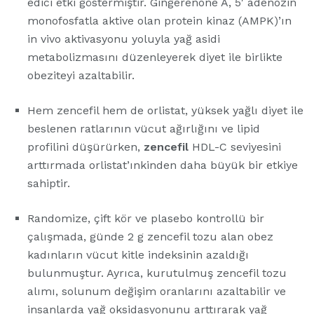
edici etki göstermiştir. Gingerenone A, 5′ adenozin
monofosfatla aktive olan protein kinaz (AMPK)’ın
in vivo aktivasyonu yoluyla yağ asidi
metabolizmasını düzenleyerek diyet ile birlikte
obeziteyi azaltabilir.
Hem zencefil hem de orlistat, yüksek yağlı diyet ile
beslenen ratlarının vücut ağırlığını ve lipid
profilini düşürürken,
zencefil
HDL-C seviyesini
arttırmada orlistat’ınkinden daha büyük bir etkiye
sahiptir.
Randomize, çift kör ve plasebo kontrollü bir
çalışmada, günde 2 g zencefil tozu alan obez
kadınların vücut kitle indeksinin azaldığı
bulunmuştur. Ayrıca, kurutulmuş zencefil tozu
alımı, solunum değişim oranlarını azaltabilir ve
insanlarda yağ oksidasyonunu arttırarak yağ