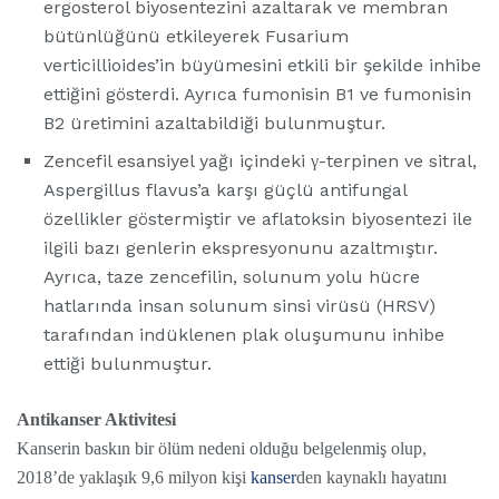
ergosterol biyosentezini azaltarak ve membran
bütünlüğünü etkileyerek Fusarium
verticillioides’in büyümesini etkili bir şekilde inhibe
ettiğini gösterdi. Ayrıca fumonisin B1 ve fumonisin
B2 üretimini azaltabildiği bulunmuştur.
Zencefil esansiyel yağı içindeki γ-terpinen ve sitral,
Aspergillus flavus’a karşı güçlü antifungal
özellikler göstermiştir ve aflatoksin biyosentezi ile
ilgili bazı genlerin ekspresyonunu azaltmıştır.
Ayrıca, taze zencefilin, solunum yolu hücre
hatlarında insan solunum sinsi virüsü (HRSV)
tarafından indüklenen plak oluşumunu inhibe
ettiği bulunmuştur.
Antikanser Aktivitesi
Kanserin baskın bir ölüm nedeni olduğu belgelenmiş olup,
2018’de yaklaşık 9,6 milyon kişi
kanser
den kaynaklı hayatını