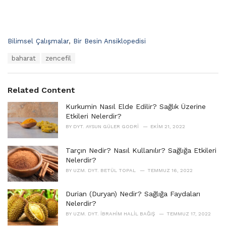
C
Bilimsel Çalışmalar
,
Bir Besin Ansiklopedisi
a
T
baharat
zencefil
t
a
e
g
g
s
o
Related Content
:
r
i
Kurkumin Nasıl Elde Edilir? Sağlık Üzerine
e
Etkileri Nelerdir?
s
BY
DYT. AYSUN GÜLER GODRI
EKIM 21, 2022
:
Tarçın Nedir? Nasıl Kullanılır? Sağlığa Etkileri
Nelerdir?
BY
UZM. DYT. BETÜL TOPAL
TEMMUZ 16, 2022
Durian (Duryan) Nedir? Sağlığa Faydaları
Nelerdir?
BY
UZM. DYT. İBRAHIM HALIL BAĞIŞ
TEMMUZ 17, 2022