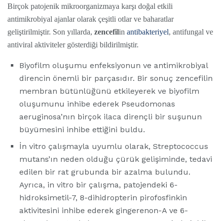
Birçok patojenik mikroorganizmaya karşı doğal etkili
antimikrobiyal ajanlar olarak çeşitli otlar ve baharatlar
geliştirilmiştir. Son yıllarda,
zencefil
in
antibakteriyel
, antifungal ve
antiviral aktiviteler gösterdiği bildirilmiştir.
Biyofilm oluşumu enfeksiyonun ve antimikrobiyal
direncin önemli bir parçasıdır. Bir sonuç zencefilin
membran bütünlüğünü etkileyerek ve biyofilm
oluşumunu inhibe ederek Pseudomonas
aeruginosa’nın birçok ilaca dirençli bir suşunun
büyümesini inhibe ettiğini buldu.
İn vitro çalışmayla uyumlu olarak, Streptococcus
mutans’ın neden olduğu çürük gelişiminde, tedavi
edilen bir rat grubunda bir azalma bulundu.
Ayrıca, in vitro bir çalışma, patojendeki 6-
hidroksimetil-7, 8-dihidropterin pirofosfinkin
aktivitesini inhibe ederek gingerenon-A ve 6-