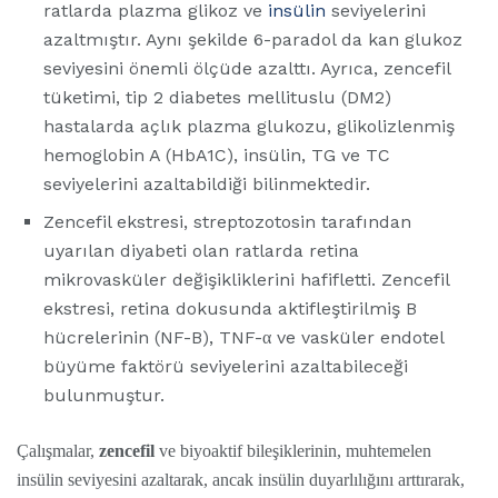
ratlarda plazma glikoz ve
insülin
seviyelerini
azaltmıştır. Aynı şekilde 6-paradol da kan glukoz
seviyesini önemli ölçüde azalttı. Ayrıca, zencefil
tüketimi, tip 2 diabetes mellituslu (DM2)
hastalarda açlık plazma glukozu, glikolizlenmiş
hemoglobin A (HbA1C), insülin, TG ve TC
seviyelerini azaltabildiği bilinmektedir.
Zencefil ekstresi, streptozotosin tarafından
uyarılan diyabeti olan ratlarda retina
mikrovasküler değişikliklerini hafifletti. Zencefil
ekstresi, retina dokusunda aktifleştirilmiş B
hücrelerinin (NF-B), TNF-α ve vasküler endotel
büyüme faktörü seviyelerini azaltabileceği
bulunmuştur.
Çalışmalar,
zencefil
ve biyoaktif bileşiklerinin, muhtemelen
insülin seviyesini azaltarak, ancak insülin duyarlılığını arttırarak,