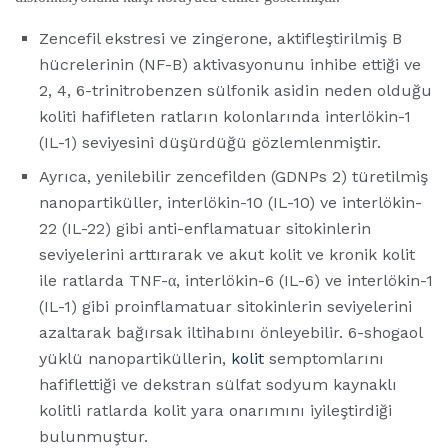
Zencefil ekstresi ve zingerone, aktifleştirilmiş B
hücrelerinin (NF-B) aktivasyonunu inhibe ettiği ve
2, 4, 6-trinitrobenzen sülfonik asidin neden olduğu
koliti hafifleten ratların kolonlarında interlökin-1
(IL-1) seviyesini düşürdüğü gözlemlenmiştir.
Ayrıca, yenilebilir zencefilden (GDNPs 2) türetilmiş
nanopartiküller, interlökin-10 (IL-10) ve interlökin-
22 (IL-22) gibi anti-enflamatuar sitokinlerin
seviyelerini arttırarak ve akut kolit ve kronik kolit
ile ratlarda TNF-α, interlökin-6 (IL-6) ve interlökin-1
(IL-1) gibi proinflamatuar sitokinlerin seviyelerini
azaltarak bağırsak iltihabını önleyebilir. 6-shogaol
yüklü nanopartiküllerin,
kolit
semptomlarını
hafiflettiği ve dekstran sülfat sodyum kaynaklı
kolitli ratlarda kolit yara onarımını iyileştirdiği
bulunmuştur.