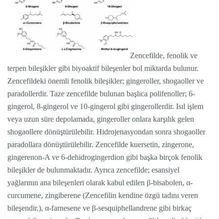
Zencefilde, fenolik ve
terpen bileşikler gibi biyoaktif bileşenler bol miktarda bulunur.
Zencefildeki önemli fenolik bileşikler; gingeroller, shogaoller ve
paradollerdir. Taze zencefilde bulunan başlıca polifenoller; 6-
gingerol, 8-gingerol ve 10-gingerol gibi gingerollerdir. Isıl işlem
veya uzun süre depolamada, gingeroller onlara karşılık gelen
shogaollere dönüştürülebilir. Hidrojenasyondan sonra shogaoller
paradollara dönüştürülebilir. Zencefilde kuersetin, zingerone,
gingerenon-A ve 6-dehidrogingerdion gibi başka birçok fenolik
bileşikler de bulunmaktadır. Ayrıca zencefilde; esansiyel
yağlarının ana bileşenleri olarak kabul edilen β-bisabolen, α-
curcumene, zingiberene (Zencefilin kendine özgü tadını veren
bileşendir.), α-farnesene ve β-sesquiphellandrene gibi birkaç