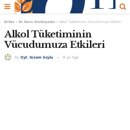
BirBes
>
Bir Besin Ansiklopedisi
>
Alkol Tüketiminin Vücudumuza Etkileri
Alkol Tüketiminin
Vücudumuza Etkileri
By
Dyt. Gizem Soylu
8 yıl Ago