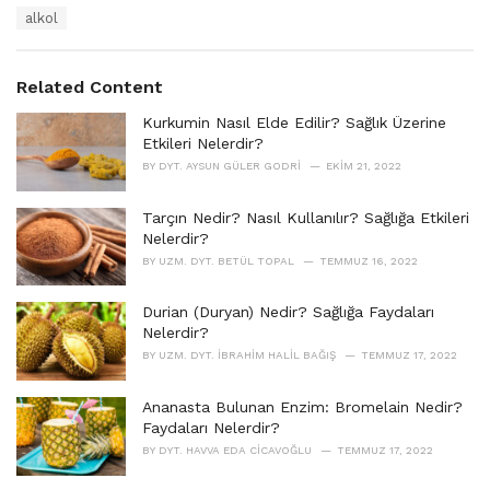
a
T
alkol
t
a
e
g
g
s
o
Related Content
:
r
i
Kurkumin Nasıl Elde Edilir? Sağlık Üzerine
e
Etkileri Nelerdir?
s
BY
DYT. AYSUN GÜLER GODRI
EKIM 21, 2022
:
Tarçın Nedir? Nasıl Kullanılır? Sağlığa Etkileri
Nelerdir?
BY
UZM. DYT. BETÜL TOPAL
TEMMUZ 16, 2022
Durian (Duryan) Nedir? Sağlığa Faydaları
Nelerdir?
BY
UZM. DYT. İBRAHIM HALIL BAĞIŞ
TEMMUZ 17, 2022
Ananasta Bulunan Enzim: Bromelain Nedir?
Faydaları Nelerdir?
BY
DYT. HAVVA EDA CICAVOĞLU
TEMMUZ 17, 2022