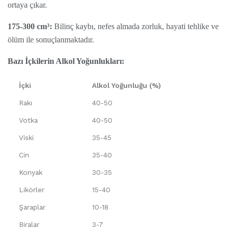
ortaya çıkar.
175-300 cm³:
Bilinç kaybı, nefes almada zorluk, hayati tehlike ve
ölüm ile sonuçlanmaktadır.
Bazı İçkilerin Alkol Yoğunlukları:
İçki
Alkol Yoğunluğu (%)
Rakı
40-50
Votka
40-50
Viski
35-45
Cin
35-40
Konyak
30-35
Likörler
15-40
Şaraplar
10-18
Biralar
3-7