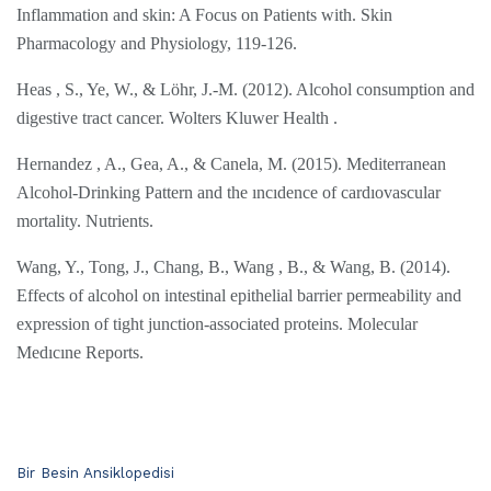
Inflammation and skin: A Focus on Patients with. Skin
Pharmacology and Physiology, 119-126.
Heas , S., Ye, W., & Löhr, J.-M. (2012). Alcohol consumption and
digestive tract cancer. Wolters Kluwer Health .
Hernandez , A., Gea, A., & Canela, M. (2015). Mediterranean
Alcohol-Drinking Pattern and the ıncıdence of cardıovascular
mortality. Nutrients.
Wang, Y., Tong, J., Chang, B., Wang , B., & Wang, B. (2014).
Effects of alcohol on intestinal epithelial barrier permeability and
expression of tight junction‑associated proteins. Molecular
Medıcıne Reports.
C
Bir Besin Ansiklopedisi