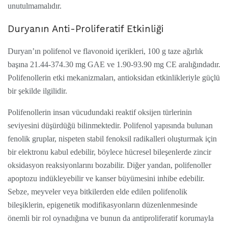
unutulmamalıdır.
Duryanın Anti-Proliferatif Etkinliği
Duryan’ın polifenol ve flavonoid içerikleri, 100 g taze ağırlık
başına 21.44-374.30 mg GAE ve 1.90-93.90 mg CE aralığındadır.
Polifenollerin etki mekanizmaları, antioksidan etkinlikleriyle güçlü
bir şekilde ilgilidir.
Polifenollerin insan vücudundaki reaktif oksijen türlerinin
seviyesini düşürdüğü bilinmektedir. Polifenol yapısında bulunan
fenolik gruplar, nispeten stabil fenoksil radikalleri oluşturmak için
bir elektronu kabul edebilir, böylece hücresel bileşenlerde zincir
oksidasyon reaksiyonlarını bozabilir. Diğer yandan, polifenoller
apoptozu indükleyebilir ve kanser büyümesini inhibe edebilir.
Sebze, meyveler veya bitkilerden elde edilen polifenolik
bileşiklerin, epigenetik modifikasyonların düzenlenmesinde
önemli bir rol oynadığına ve bunun da antiproliferatif korumayla