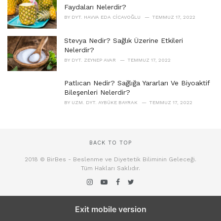
Faydaları Nelerdir?
BY
DYT. HAVVA EDA CICAVOĞLU
TEMMUZ 17, 2022
Stevya Nedir? Sağlık Üzerine Etkileri
Nelerdir?
BY
DYT. ZEYNEP AVAR
TEMMUZ 17, 2022
Patlıcan Nedir? Sağlığa Yararları Ve Biyoaktif
Bileşenleri Nelerdir?
BY
UZM. DYT. AYBÜKE BAYRAK
TEMMUZ 17, 2022
BACK TO TOP
2018 © BirBes - Beslenme ve Diyetetik Biliminin Geleceği.
Tüm Hakları Saklıdır.
Exit mobile version