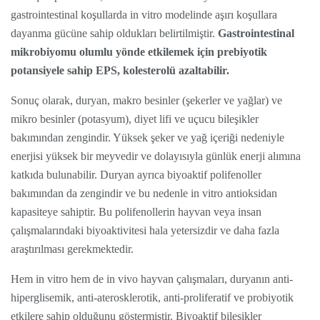
gastrointestinal koşullarda in vitro modelinde aşırı koşullara
dayanma gücüne sahip oldukları belirtilmiştir.
Gastrointestinal
mikrobiyomu olumlu yönde etkilemek için prebiyotik
potansiyele sahip EPS, kolesterolü azaltabilir.
Sonuç olarak, duryan, makro besinler (şekerler ve yağlar) ve
mikro besinler (potasyum), diyet lifi ve uçucu bileşikler
bakımından zengindir. Yüksek şeker ve yağ içeriği nedeniyle
enerjisi yüksek bir meyvedir ve dolayısıyla günlük enerji alımına
katkıda bulunabilir. Duryan ayrıca biyoaktif polifenoller
bakımından da zengindir ve bu nedenle in vitro antioksidan
kapasiteye sahiptir. Bu polifenollerin hayvan veya insan
çalışmalarındaki biyoaktivitesi hala yetersizdir ve daha fazla
araştırılması gerekmektedir.
Hem in vitro hem de in vivo hayvan çalışmaları, duryanın anti-
hiperglisemik, anti-aterosklerotik, anti-proliferatif ve probiyotik
etkilere sahip olduğunu göstermiştir. Biyoaktif bileşikler