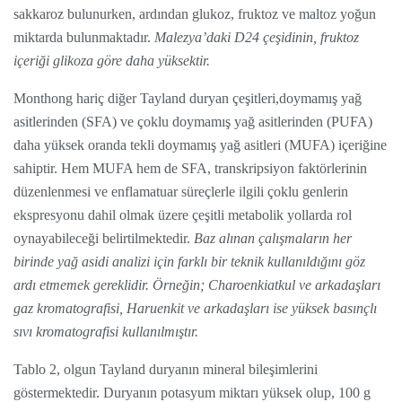
sakkaroz bulunurken, ardından glukoz, fruktoz ve maltoz yoğun
miktarda bulunmaktadır.
Malezya’daki D24 çeşidinin, fruktoz
içeriği glikoza göre daha yüksektir.
Monthong hariç diğer Tayland duryan çeşitleri,doymamış yağ
asitlerinden (SFA) ve çoklu doymamış yağ asitlerinden (PUFA)
daha yüksek oranda tekli doymamış yağ asitleri (MUFA) içeriğine
sahiptir. Hem MUFA hem de SFA, transkripsiyon faktörlerinin
düzenlenmesi ve enflamatuar süreçlerle ilgili çoklu genlerin
ekspresyonu dahil olmak üzere çeşitli metabolik yollarda rol
oynayabileceği belirtilmektedir.
Baz alınan çalışmaların her
birinde yağ asidi analizi için farklı bir teknik kullanıldığını göz
ardı etmemek gereklidir. Örneğin; Charoenkiatkul ve arkadaşları
gaz kromatografisi, Haruenkit ve arkadaşları ise yüksek basınçlı
sıvı kromatografisi kullanılmıştır.
Tablo 2, olgun Tayland duryanın mineral bileşimlerini
göstermektedir. Duryanın potasyum miktarı yüksek olup, 100 g