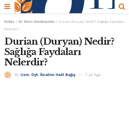
BirBes
>
Bir Besin Ansiklopedisi
>
Durian (Duryan) Nedir? Sağlığa Faydaları
Nelerdir?
Durian (Duryan) Nedir?
Sağlığa Faydaları
Nelerdir?
By
Uzm. Dyt. İbrahim Halil Bağış
7 yıl Ago