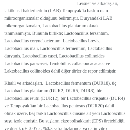
Leisner ve arkadaşları,
laktik asit bakterilerinin (LAB) Tempoyak’ta baskın olan
mikroorganizmalar olduğunu belirtmiştir. Duryandaki LAB
mikroorganizmaları, Lactobacillus plantarum olarak
tanımlanmıştır. Bununla birlikte; Lactobacillus fersantum,
Lactobacillus corynebacterium, Lactobacillus brevis,
Lactobacillus mali, Lactobacillus fermentum, Lactobacillus
duryanis, Lactobacillus casei, Lactobacillus collinoides,
Lactobacillus paracasei, Temtobillus collactoucacacacc ve
Laktobacillus collinoides dahil diğer türler de rapor edilmiştir.
Khalil ve arkadaşları, Lactobacillus fermentum (DUR18), üç
Lactobacillus plantarum (DUR2, DUR5, DUR8), bir
Lactobacillus reutri (DUR12), bir Lactobacillus crispatus (DUR4)
ve Tempoyak’tan bir Lactobacillus pentosus (DUR20) dahil
olmak üzere, beş farklı Lactobacillus cinsine ait yedi Lactobacillus
suşu izole etmiştir. Bu suşların ekzopolisakkarit (EPS) üretebildiği
ve düşük pH 3.0’da, %0.3 safra tuzlarında ya da in vitro