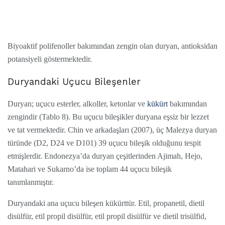
Biyoaktif polifenoller bakımından zengin olan duryan, antioksidan
potansiyeli göstermektedir.
Duryandaki Uçucu Bileşenler
Duryan; uçucu esterler, alkoller, ketonlar ve
kükürt
bakımından
zengindir (Tablo 8). Bu uçucu bileşikler duryana eşsiz bir lezzet
ve tat vermektedir. Chin ve arkadaşları (2007), üç Malezya duryan
türünde (D2, D24 ve D101) 39 uçucu bileşik olduğunu tespit
etmişlerdir. Endonezya’da duryan çeşitlerinden Ajimah, Hejo,
Matahari ve Sukarno’da ise toplam 44 uçucu bileşik
tanımlanmıştır.
Duryandaki ana uçucu bileşen kükürttür. Etil, propanetil, dietil
disülfür, etil propil disülfür, etil propil disülfür ve dietil trisülfid,