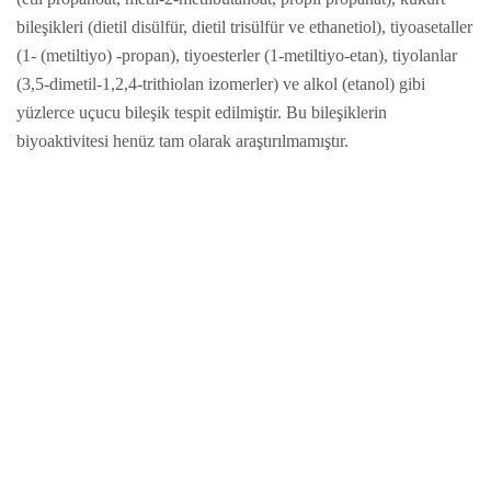
bileşikleri (dietil disülfür, dietil trisülfür ve ethanetiol), tiyoasetaller
(1- (metiltiyo) -propan), tiyoesterler (1-metiltiyo-etan), tiyolanlar
(3,5-dimetil-1,2,4-trithiolan izomerler) ve alkol (etanol) gibi
yüzlerce uçucu bileşik tespit edilmiştir. Bu bileşiklerin
biyoaktivitesi henüz tam olarak araştırılmamıştır.