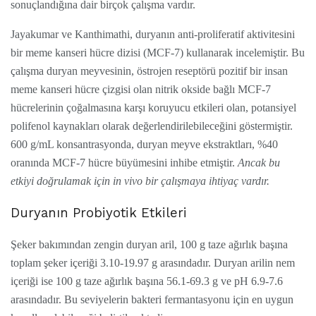
sonuçlandığına dair birçok çalışma vardır.
Jayakumar ve Kanthimathi, duryanın anti-proliferatif aktivitesini
bir meme kanseri hücre dizisi (MCF-7) kullanarak incelemiştir. Bu
çalışma duryan meyvesinin, östrojen reseptörü pozitif bir insan
meme kanseri hücre çizgisi olan nitrik okside bağlı MCF-7
hücrelerinin çoğalmasına karşı koruyucu etkileri olan, potansiyel
polifenol kaynakları olarak değerlendirilebileceğini göstermiştir.
600 g/mL konsantrasyonda, duryan meyve ekstraktları, %40
oranında MCF-7 hücre büyümesini inhibe etmiştir.
Ancak bu
etkiyi doğrulamak için in vivo bir çalışmaya ihtiyaç vardır.
Duryanın Probiyotik Etkileri
Şeker bakımından zengin duryan aril, 100 g taze ağırlık başına
toplam şeker içeriği 3.10-19.97 g arasındadır. Duryan arilin nem
içeriği ise 100 g taze ağırlık başına 56.1-69.3 g ve pH 6.9-7.6
arasındadır. Bu seviyelerin bakteri fermantasyonu için en uygun