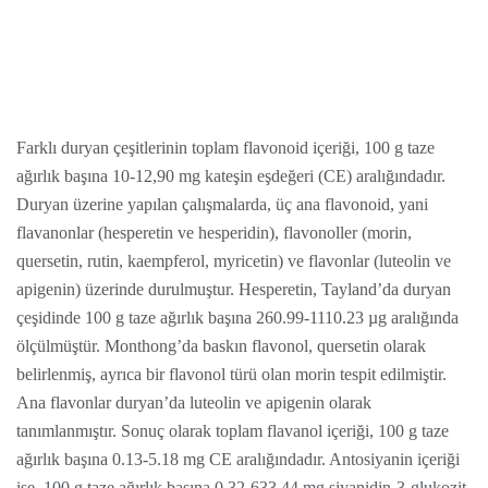
Farklı duryan çeşitlerinin toplam flavonoid içeriği, 100 g taze
ağırlık başına 10-12,90 mg kateşin eşdeğeri (CE) aralığındadır.
Duryan üzerine yapılan çalışmalarda, üç ana flavonoid, yani
flavanonlar (hesperetin ve hesperidin), flavonoller (morin,
quersetin, rutin, kaempferol, myricetin) ve flavonlar (luteolin ve
apigenin) üzerinde durulmuştur. Hesperetin, Tayland’da duryan
çeşidinde 100 g taze ağırlık başına 260.99-1110.23 µg aralığında
ölçülmüştür. Monthong’da baskın flavonol, quersetin olarak
belirlenmiş, ayrıca bir flavonol türü olan morin tespit edilmiştir.
Ana flavonlar duryan’da luteolin ve apigenin olarak
tanımlanmıştır. Sonuç olarak toplam flavanol içeriği, 100 g taze
ağırlık başına 0.13-5.18 mg CE aralığındadır. Antosiyanin içeriği
ise, 100 g taze ağırlık başına 0.32-633.44 mg siyanidin-3-glukozit