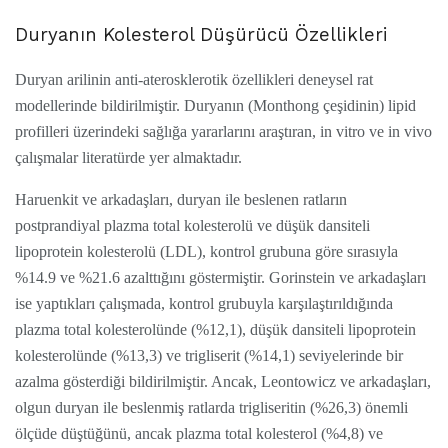
Duryanın Kolesterol Düşürücü Özellikleri
Duryan arilinin anti-aterosklerotik özellikleri deneysel rat
modellerinde bildirilmiştir. Duryanın (Monthong çeşidinin) lipid
profilleri üzerindeki sağlığa yararlarını araştıran, in vitro ve in vivo
çalışmalar literatürde yer almaktadır.
Haruenkit ve arkadaşları, duryan ile beslenen ratların
postprandiyal plazma total kolesterolü ve düşük dansiteli
lipoprotein kolesterolü (LDL), kontrol grubuna göre sırasıyla
%14.9 ve %21.6 azalttığını göstermiştir. Gorinstein ve arkadaşları
ise yaptıkları çalışmada, kontrol grubuyla karşılaştırıldığında
plazma total kolesterolünde (%12,1), düşük dansiteli lipoprotein
kolesterolünde (%13,3) ve trigliserit (%14,1) seviyelerinde bir
azalma gösterdiği bildirilmiştir. Ancak, Leontowicz ve arkadaşları,
olgun duryan ile beslenmiş ratlarda trigliseritin (%26,3) önemli
ölçüde düştüğünü, ancak plazma total kolesterol (%4,8) ve