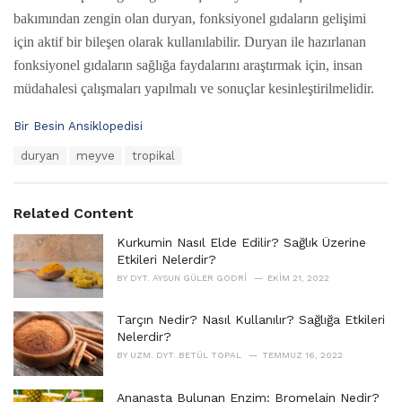
bakımından zengin olan duryan, fonksiyonel gıdaların gelişimi
için aktif bir bileşen olarak kullanılabilir. Duryan ile hazırlanan
fonksiyonel gıdaların sağlığa faydalarını araştırmak için, insan
müdahalesi çalışmaları yapılmalı ve sonuçlar kesinleştirilmelidir.
C
Bir Besin Ansiklopedisi
a
T
duryan
meyve
tropikal
t
a
e
g
g
s
o
Related Content
:
r
i
Kurkumin Nasıl Elde Edilir? Sağlık Üzerine
e
Etkileri Nelerdir?
s
BY
DYT. AYSUN GÜLER GODRI
EKIM 21, 2022
:
Tarçın Nedir? Nasıl Kullanılır? Sağlığa Etkileri
Nelerdir?
BY
UZM. DYT. BETÜL TOPAL
TEMMUZ 16, 2022
Ananasta Bulunan Enzim: Bromelain Nedir?