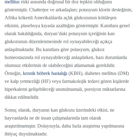
mellitus
riski arasında doğrusal bir doz tepkisi olduğunu
göstermiştir. Chatterjee ve arkadaşları; potasyum klorür desteğinin,
Afrika kökenli Amerikalılarda açlık glukozunun kötüleşen
etkisini, plaseboya kıyasla azalttığını göstermiştir. Kanıtlara genel
olarak bakıldığında, duryan’daki potasyum içeriğinin kan
glukozunun düzenlenmesinde rol oynayabileceği açıkça
anlaşılmaktadır. Bu kanıtlara göre potasyum, glukoz
homeostazında rol oynayabileceği anlaşılırken, bazı durumlarda
olumsuz etkilerinin de olabileceğini atlamamak gereklidir.
Örneğin,
kronik böbrek hastalığı
(KBH), diabetes mellitus (DM)
ve kalp yetmezliği (HF) veya farmakolojik tedavi gören kişilerde
hiperkalemi gelişebileceği unutulmamalı, porsiyon miktarlarına
dikkat edilmelidir.
Sonuç olarak, duryanın kan glukozu üzerindeki etkisi, ne
hayvanlarda ne de insan çalışmalarında tam olarak
araştırılmamıştır. Dolayısıyla, daha fazla araştırma yapılmasına
ihtiyaç duyulmaktadır.