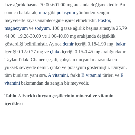
taze ağırlık başına 70.00-601.00 mg arasında değişmektedir. Bu
sonuca bakılarak,
muz
gibi
potasyum
yönünden zengin
meyvelerle kıyaslanabileceğine işaret etmektedir.
Fosfor
,
magnezyum
ve
sodyum
, 100 g taze ağırlık başına sırasıyla 25.79-
44.00, 19.28-30.00 ve 1.00-40.00 mg aralığında değişiklik
gösterdiği belirtilmiştir. Ayrıca
demir
içeriği 0.18-1.90 mg,
bakır
içeriği 0.12-0.27 mg ve
çinko
içeriği 0.15-0.45 mg aralığındadır.
Tayland’daki Chanee çeşidi, çalışılan duryanlar arasında en
yüksek seviyede demir, çinko ve potasyum göstermiştir. Duryan,
tüm bunların yanı sıra,
A vitamini
, farklı
B vitamini
türleri ve
E
vitamini
bakımından da zengin bir meyvedir.
Tablo 2. Farklı duryan çeşitlerinin mineral ve vitamin
içerikleri