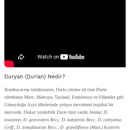
Duryan (Durian) Nedir?
Bombacaceae familyasının, Durio cinsine ait olan Durio
zibethinus Murr.; Malezya, Tayland, Endonezya ve Filipinler gibi
Güneydoğu Asya ülkelerinde yetişen mevsimsel tropikal bir
meyvedir. Dokuz yenilebilir Durio türü vardır, bunlar;
D.
lowianus, D. graveolens Becc, D. kutejensis Becc, D. oxleyanus
Griff., D. testudinarum Becc., D. grandiflorus (Mast.) Kosterm.