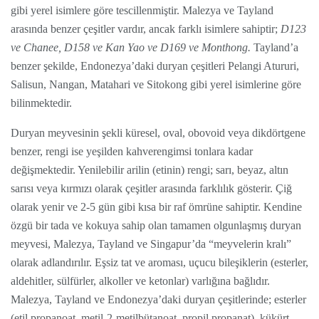
gibi yerel isimlere göre tescillenmiştir. Malezya ve Tayland
arasında benzer çeşitler vardır, ancak farklı isimlere sahiptir;
D123
ve Chanee, D158 ve Kan Yao ve D169 ve Monthong.
Tayland’a
benzer şekilde, Endonezya’daki duryan çeşitleri Pelangi Atururi,
Salisun, Nangan, Matahari ve Sitokong gibi yerel isimlerine göre
bilinmektedir.
Duryan meyvesinin şekli küresel, oval, obovoid veya dikdörtgene
benzer, rengi ise yeşilden kahverengimsi tonlara kadar
değişmektedir. Yenilebilir arilin (etinin) rengi; sarı, beyaz, altın
sarısı veya kırmızı olarak çeşitler arasında farklılık gösterir. Çiğ
olarak yenir ve 2-5 gün gibi kısa bir raf ömrüne sahiptir. Kendine
özgü bir tada ve kokuya sahip olan tamamen olgunlaşmış duryan
meyvesi, Malezya, Tayland ve Singapur’da “meyvelerin kralı”
olarak adlandırılır. Eşsiz tat ve aroması, uçucu bileşiklerin (esterler,
aldehitler, sülfürler, alkoller ve ketonlar) varlığına bağlıdır.
Malezya, Tayland ve Endonezya’daki duryan çeşitlerinde; esterler
(etil propanoat, metil-2-metilbütanoat, propil propanat), kükürt