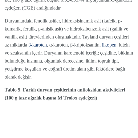
eşdeğeri (CGE) aralığındadır.
Duryanlardaki fenolik asitler, hidroksisinamik asit (kafeik, p-
kumarik, ferulik, p-anisik asit) ve hidroksibenzoik asit (gallik ve
vanilik asit) türevlerinden oluşmaktadır. Tayland duryan çeşitleri
az miktarda
β-karoten
, α-karoten, β-kriptoksantin,
likopen
, lutein
ve zeaksantin içerir. Duryanın karotenoid içeriği; çeşidine, bitkinin
bulunduğu kısmına, olgunluk derecesine, iklim, toprak tipi,
yetiştirme koşulları ve coğrafi üretim alanı gibi faktörlere bağlı
olarak değişir.
Tablo 5. Farklı duryan çeşitlerinin antioksidan aktiviteleri
(100 g taze ağırlık başına M Trolox eşdeğeri)