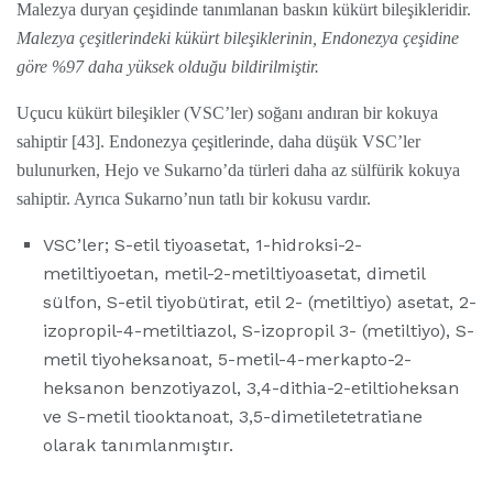
Malezya duryan çeşidinde tanımlanan baskın kükürt bileşikleridir.
Malezya çeşitlerindeki kükürt bileşiklerinin, Endonezya çeşidine
göre %97 daha yüksek olduğu bildirilmiştir.
Uçucu kükürt bileşikler (VSC’ler) soğanı andıran bir kokuya
sahiptir [43]. Endonezya çeşitlerinde, daha düşük VSC’ler
bulunurken, Hejo ve Sukarno’da türleri daha az sülfürik kokuya
sahiptir. Ayrıca Sukarno’nun tatlı bir kokusu vardır.
VSC’ler; S-etil tiyoasetat, 1-hidroksi-2-
metiltiyoetan, metil-2-metiltiyoasetat, dimetil
sülfon, S-etil tiyobütirat, etil 2- (metiltiyo) asetat, 2-
izopropil-4-metiltiazol, S-izopropil 3- (metiltiyo), S-
metil tiyoheksanoat, 5-metil-4-merkapto-2-
heksanon benzotiyazol, 3,4-dithia-2-etiltioheksan
ve S-metil tiooktanoat, 3,5-dimetiletetratiane
olarak tanımlanmıştır.