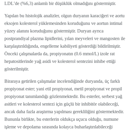
LDL’de (%6,3) anlamlı bir düşüklük olmadığını göstermiştir.
Yapılan bu histolojik analizler, olgun duryanın karaciğeri ve aortu
eksojen kolesterol yüklemesinden koruduğunu ve aortun intimal
yüzey alanını koruduğunu göstermiştir. Duryan ayrıca
postprandiyal plazma lipidlerini, yılan meyveleri ve mangosten ile
karşılaştırıldığında, engelleme kabiliyeti gösterdiği bildirilmiştir.
Önceki çalışmalarda da, propiyonatın (0.6 mmol/L) izole rat
hepatositlerinde yağ asidi ve kolesterol sentezini inhibe ettiği
gösterilmiştir.
Biraraya getirilen çalışmalar incelendiğinde duryanda, üç farklı
propiyonat ester; yani etil propiyonat, metil propiyonat ve propil
propiyonat tanımlandığı gözlenmektedir. Bu esterler, serbest yağ
asitleri ve kolesterol sentezi için güçlü bir inhibitör olabileceği,
ancak daha fazla araştırma yapılması gerekliliğini göstermektedir.
Bununla birlikte, bu esterlerin oldukça uçucu olduğu, numune
işleme ve depolama sırasında kolayca buharlaştırılabileceği