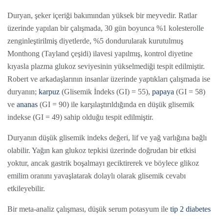
Duryan, şeker içeriği bakımından yüksek bir meyvedir. Ratlar
üzerinde yapılan bir çalışmada, 30 gün boyunca %1 kolesterolle
zenginleştirilmiş diyetlerde, %5 dondurularak kurutulmuş
Monthong (Tayland çeşidi) ilavesi yapılmış, kontrol diyetine
kıyasla plazma glukoz seviyesinin yükselmediği tespit edilmiştir.
Robert ve arkadaşlarının insanlar üzerinde yaptıkları çalışmada ise
duryanın;
karpuz
(Glisemik İndeks (GI) = 55),
papaya
(GI = 58)
ve
ananas
(GI = 90) ile karşılaştırıldığında en düşük glisemik
indekse (GI = 49) sahip olduğu tespit edilmiştir.
Duryanın düşük glisemik indeks değeri, lif ve yağ varlığına bağlı
olabilir. Yağın kan glukoz tepkisi üzerinde doğrudan bir etkisi
yoktur, ancak gastrik boşalmayı geciktirerek ve böylece glikoz
emilim oranını yavaşlatarak dolaylı olarak glisemik cevabı
etkileyebilir.
Bir meta-analiz çalışması, düşük serum potasyum ile
tip 2 diabetes