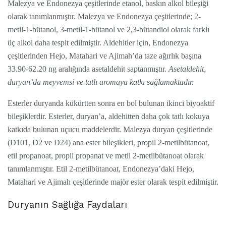
Malezya ve Endonezya çeşitlerinde etanol, baskın alkol bileşiği
olarak tanımlanmıştır. Malezya ve Endonezya çeşitlerinde; 2-
metil-1-bütanol, 3-metil-1-bütanol ve 2,3-bütandiol olarak farklı
üç alkol daha tespit edilmiştir. Aldehitler için, Endonezya
çeşitlerinden Hejo, Matahari ve Ajimah’da taze ağırlık başına
33.90-62.20 ng aralığında asetaldehit saptanmıştır.
Asetaldehit,
duryan’da meyvemsi ve tatlı aromaya katkı sağlamaktadır.
Esterler duryanda kükürtten sonra en bol bulunan ikinci biyoaktif
bileşiklerdir. Esterler, duryan’a, aldehitten daha çok tatlı kokuya
katkıda bulunan uçucu maddelerdir. Malezya duryan çeşitlerinde
(D101, D2 ve D24) ana ester bileşikleri, propil 2-metilbütanoat,
etil propanoat, propil propanat ve metil 2-metilbütanoat olarak
tanımlanmıştır. Etil 2-metilbütanoat, Endonezya’daki Hejo,
Matahari ve Ajimah çeşitlerinde majör ester olarak tespit edilmiştir.
Duryanın Sağlığa Faydaları