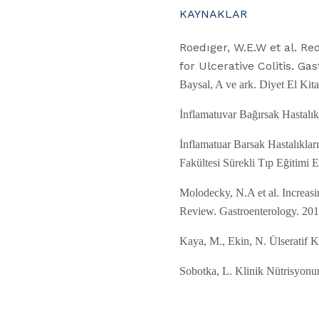
KAYNAKLAR
Roedıger, W.E.W et al. R
for Ulcerative Colitis. Ga
Baysal, A ve ark. Diyet El Kita
İnflamatuvar Bağırsak Hastalıkl
İnflamatuar Barsak Hastalıklar
Fakültesi Sürekli Tıp Eğitimi E
Molodecky, N.A et al. Increas
Review. Gastroenterology. 2012
Kaya, M., Ekin, N. Ülseratif K
Sobotka, L. Klinik Nütrisyonu