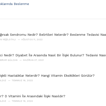
lıklarında Beslenme
ğırsak Sendromu Nedir? Belirtileri Nelerdir? Beslenme Tedavisi Nas
AN YEŞILOTALI
AĞUSTOS 11, 2022
nci Nedir? Diyabet İle Arasında Nasıl Bir İlişki Bulunur? Tedavisi Nası
 EBRAR GÜLCAN
HAZIRAN 27, 2021
lişkili Hastalıklar Nelerdir? Hangi Vitamin Eksiklikleri Görülür?
ILDIZ
TEMMUZ 16, 2022
r? D Vitamini İle Arasındaki İlişki Nasıldır?
ILDIZ
TEMMUZ 16, 2022