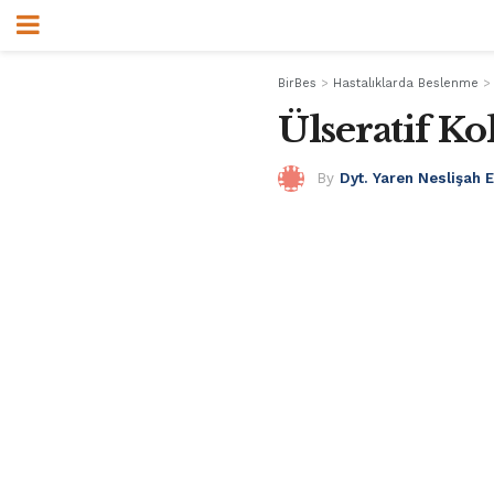
BirBes
>
Hastalıklarda Beslenme
Ülseratif Ko
By
Dyt. Yaren Neslişah 