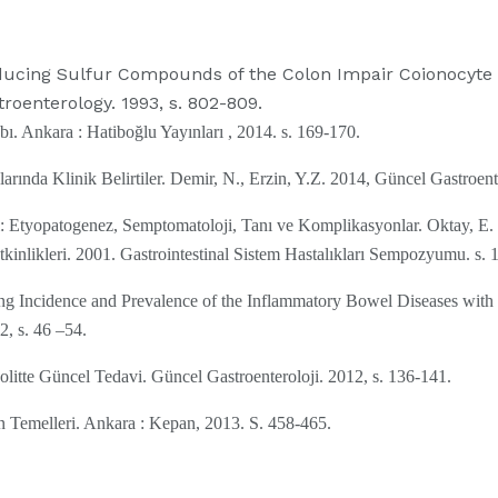
educing Sulfur Compounds of the Colon Impair Coionocyte N
stroenterology. 1993, s. 802-809.
bı. Ankara : Hatiboğlu Yayınları , 2014. s. 169-170.
arında Klinik Belirtiler. Demir, N., Erzin, Y.Z. 2014, Güncel Gastroent
ı: Etyopatogenez, Semptomatoloji, Tanı ve Komplikasyonlar. Oktay, E.
tkinlikleri. 2001. Gastrointestinal Sistem Hastalıkları Sempozyumu. s. 
ing Incidence and Prevalence of the Inflammatory Bowel Diseases with
, s. 46 –54.
olitte Güncel Tedavi. Güncel Gastroenteroloji. 2012, s. 136-141.
n Temelleri. Ankara : Kepan, 2013. S. 458-465.