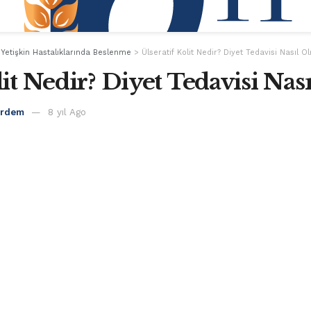
>
Yetişkin Hastalıklarında Beslenme
>
Ülseratif Kolit Nedir? Diyet Tedavisi Nasıl Ol
lit Nedir? Diyet Tedavisi Nas
Erdem
8 yıl Ago