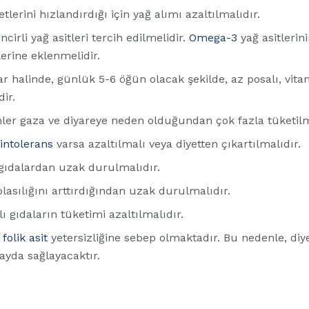
tlerini hızlandırdığı için yağ alımı azaltılmalıdır.
cirli yağ asitleri tercih edilmelidir.
Omega-3
yağ asitlerini
erine eklenmelidir.
r halinde, günlük 5-6 öğün olacak şekilde, az posalı, vit
ir.
nler gaza ve diyareye neden olduğundan çok fazla tüketil
intolerans
varsa azaltılmalı veya diyetten çıkartılmalıdır.
gıdalardan uzak durulmalıdır.
olasılığını arttırdığından uzak durulmalıdır.
lı gıdaların tüketimi azaltılmalıdır.
r
folik asit
yetersizliğine sebep olmaktadır. Bu nedenle, diye
ayda sağlayacaktır.