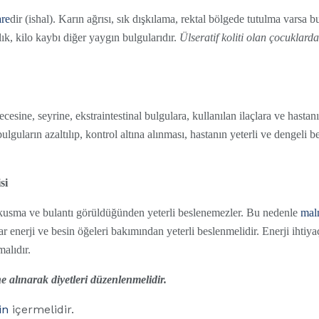
are
dir (ishal). Karın ağrısı, sık dışkılama, rektal bölgede tutulma varsa 
lık, kilo kaybı diğer yaygın bulgularıdır.
Ülseratif koliti olan çocuklar
cesine, seyrine, ekstraintestinal bulgulara, kullanılan ilaçlara ve hastanı
guların azaltılıp, kontrol altına alınması, hastanın yeterli ve dengeli
si
e, kusma ve bulantı görüldüğünden yeterli beslenemezler. Bu nedenle
mal
r enerji ve besin öğeleri bakımından yeterli beslenmelidir. Enerji ihtiya
alıdır.
 alınarak diyetleri düzenlenmelidir.
in
içermelidir.