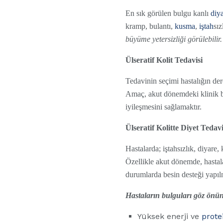
En sık görülen bulgu kanlı
diy
kramp, bulantı,
kusma
,
iştah
sız
büyüme yetersizliği görülebilir.
Ülseratif Kolit Tedavisi
Tedavinin seçimi hastalığın dere
Amaç, akut dönemdeki klinik bul
iyileşmesini sağlamaktır.
Ülseratif Kolitte Diyet Tedavi
Hastalarda; iştahsızlık, diyar
Özellikle akut dönemde, hastala
durumlarda besin desteği yapılm
Hastaların bulguları göz önüne
Yüksek enerji ve
prote