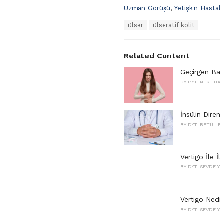
C
Uzman Görüşü
,
Yetişkin Hasta
a
T
ülser
ülseratif kolit
t
a
e
g
g
s
o
Related Content
:
r
i
Geçirgen Ba
e
BY
DYT. NESLIH
s
:
İnsülin Dire
BY
DYT. BETÜL
Vertigo İle İ
BY
DYT. SEVDE Y
Vertigo Nedi
BY
DYT. SEVDE Y