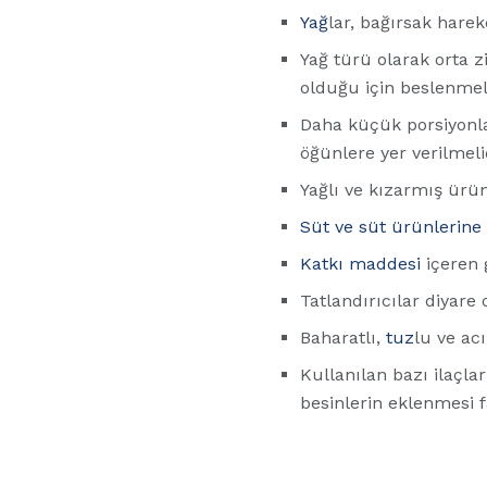
Yağ
lar, bağırsak hareke
Yağ türü olarak orta zin
olduğu için beslenmel
Daha küçük porsiyonla
öğünlere yer verilmelid
Yağlı ve kızarmış ürü
Süt ve süt ürünlerine
Katkı maddesi
içeren 
Tatlandırıcılar diyare 
Baharatlı,
tuz
lu ve acı
Kullanılan bazı ilaçla
besinlerin eklenmesi f