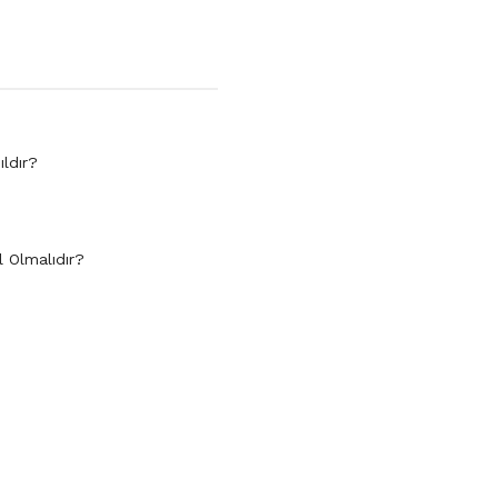
ıldır?
l Olmalıdır?