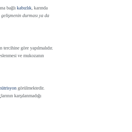
buna bağlı
kabızlık
, karında
da gelişmenin durması ya da
n tercihine göre yapılmalıdır.
 beslenmesi ve mukozanın
nütrisyon
görülmektedir.
çlarının karşılanmadığı