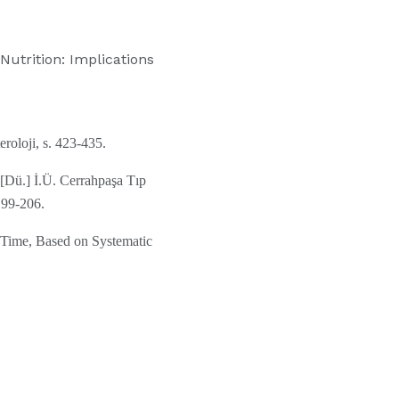
utrition: Implications
eroloji, s. 423-435.
 [Dü.] İ.Ü. Cerrahpaşa Tıp
199-206.
 Time, Based on Systematic