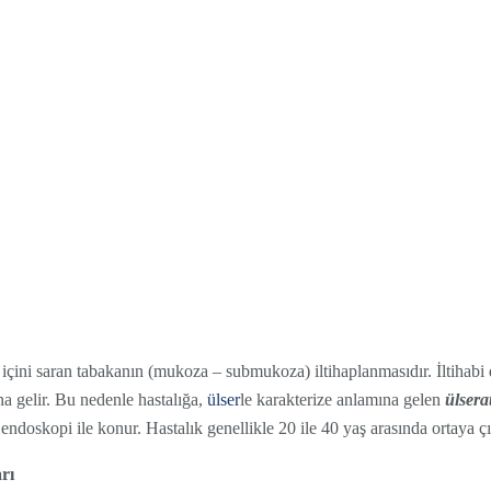
ın içini saran tabakanın (mukoza – submukoza) iltihaplanmasıdır. İltihabi
 gelir. Bu nedenle hastalığa,
ülser
le karakterize anlamına gelen
ülserat
 endoskopi ile konur. Hastalık genellikle 20 ile 40 yaş arasında ortaya ç
rı