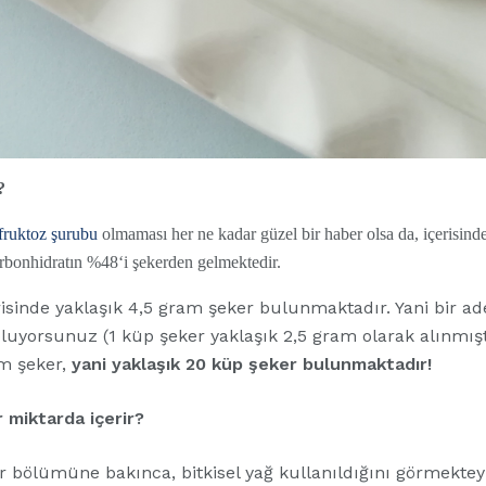
?
fruktoz şurubu
olmaması her ne kadar güzel bir haber olsa da, içerisind
rbonhidratın %48‘i şekerden gelmektedir.
risinde yaklaşık 4,5 gram şeker bulunmaktadır. Yani bir ad
luyorsunuz (1 küp şeker yaklaşık 2,5 gram olarak alınmıştı
am şeker,
yani yaklaşık 20 küp şeker bulunmaktadır!
r miktarda içerir?
r bölümüne bakınca, bitkisel yağ kullanıldığını görmekteyiz