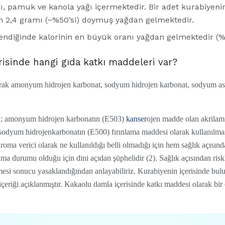
ı, pamuk ve kanola yağı içermektedir. Bir adet kurabiyeni
 2,4 gramı (~%50’si) doymuş yağdan gelmektedir.
lendiğinde kalorinin en büyük oranı yağdan gelmektedir (%
risinde hangi gıda katkı maddeleri var?
larak amonyum hidrojen karbonat, sodyum hidrojen karbonat, sodyum asit
da; amonyum hidrojen karbonatın (E503)
kanser
ojen madde olan akrilami
 sodyum hidrojenkarbonatın (E500) fırınlama maddesi olarak kullanılma
roma verici olarak ne kullanıldığı belli olmadığı için hem sağlık açısın
ma durumu olduğu için dini açıdan şüphelidir (2). Sağlık açısından risk
i sonucu yasaklandığından anlayabiliriz. Kurabiyenin içerisinde bulun
çeriği açıklanmıştır. Kakaolu damla içerisinde katkı maddesi olarak bir 