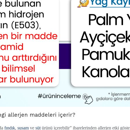
gi allerjen maddeleri içerir?
rda
fındık
,
susam
ve
süt
ürünü içerebilir” ibarelerinden allerjen etki gös