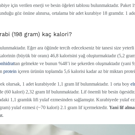
biye için verilen enerji ve besin öğeleri tablosu bulunmaktadır. Paket
unduğu göz önüne alınırsa, ortalama bir adet kurabiye 18 gramdır. 1 adet
rabi (198 gram) kaç kalori?
ulunmaktadır. Eğer ara öğünde tercih edecekseniz bir tanesi size yeterl
 kalorinin (büyük bir oranı) 46,8 kalorisini yağ oluşturmaktadır (5,2 g
onhidrat
tan gelmekte ve bunun %48’i ise şekerden oluşmaktadır (yani 9
am
protein
içeren ürünün toplamda 5,6 kalorisi kadar az bir miktarı prote
cek olursak, 1 adet kurabiyede 1,1 gram lif bulunmaktadır. 1 orta boy
el
de (60 kalori) 2,32 gram lif bulunmaktadır. Lif önemli bir besin ögesidir
aki 1,1 gramlık lifi yulaf ezmesinden sağlamıştır. Kurabiyede yulaf 
 gram) yulaf ezmesi (~70 kalori) 2.1 gram lif içermektedir.
Yani lif alma
r.