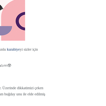
 unlu
kurabiye
yi sizler için
alım🤓
r. Üzerinde dikkatimizi çeken
 tam buğday unu ile elde edilmiş