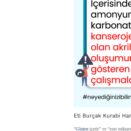
Eti Burçak Kurabi Han
“
Gluten
içerir” ve “eser mikta