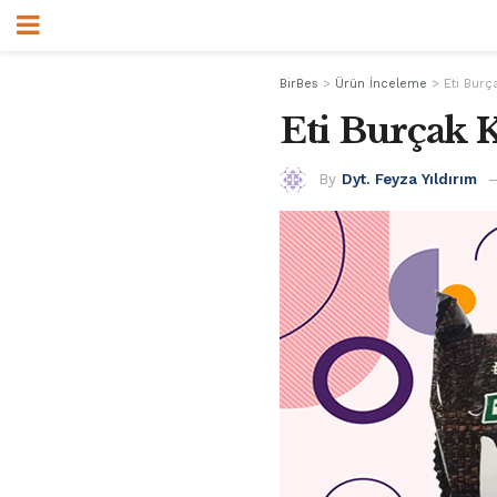
BirBes
>
Ürün İnceleme
>
Eti Burç
Eti Burçak K
By
Dyt. Feyza Yıldırım