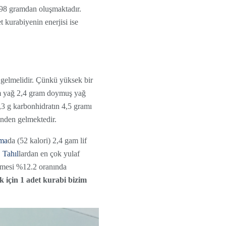
 198 gramdan oluşmaktadır.
 kurabiyenin enerjisi ise
i gelmelidir. Çünkü yüksek bir
ram yağ 2,4 gram doymuş yağ
,3 g karbonhidratın 4,5 gramı
inden gelmektedir.
ma
da (52 kalori) 2,4 gam lif
.
Tahıl
lardan en çok yulaf
ezmesi %12.2 oranında
k için 1 adet kurabi bizim