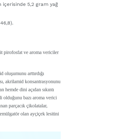
n içerisinde 5,2 gram yağ
46,8).
 pirofosfat ve aroma vericiler
d oluşumunu arttırdığı
sı, akrilamid konsantrasyonunu
dan hemde dini açıdan sıkıntı
li olduğunu bazı aroma verici
an parçacık çikolatalar,
emülgatör olan ayçiçek lesitini