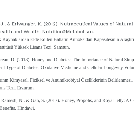
J., & Erlwanger, K. (2012). Nutraceutical Values of Natural
ealth and Wealth. Nutrition&Metabolism.
ik Kaynaklardan Elde Edilen Balların Antioksidan Kapasitesinin Araştı
Enstitüsü Yüksek Lisans Tezi. Samsun.
rean, D. (2018). Honey and Diabetes: The Importance of Natural Simpl
rent Type of Diabetes. Oxidative Medicine and Cellular Longevity Vol
ının Kimyasal, Fiziksel ve Antimikrobiyal Özelliklerinin Belirlenmesi.
ans Tezi. Erzurum.
 Ramesh, N., & Gan, S. (2017). Honey, Propolis, and Royal Jelly: A 
Benefits. Hindawi.