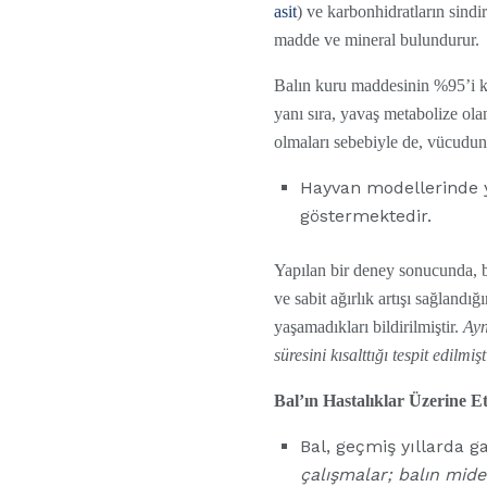
asit
) ve karbonhidratların sindi
madde ve mineral bulundurur.
Balın kuru maddesinin %95’i k
yanı sıra, yavaş metabolize olan
olmaları sebebiyle de, vücudun 
Hayvan modellerinde ya
göstermektedir.
Yapılan bir deney sonucunda, b
ve sabit ağırlık artışı sağlandı
yaşamadıkları bildirilmiştir.
Ayn
süresini kısalttığı tespit edilmişt
Bal’ın Hastalıklar Üzerine Et
Bal, geçmiş yıllarda ga
çalışmalar; balın mide