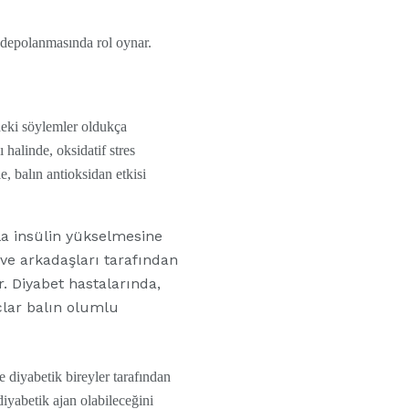
k depolanmasında rol oynar.
deki söylemler oldukça
halinde, oksidatif stres
, balın antioksidan etkisi
zla insülin yükselmesine
ve arkadaşları tarafından
. Diyabet hastalarında,
çlar balın olumlu
e diyabetik bireyler tarafından
diyabetik ajan olabileceğini