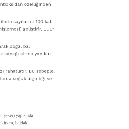
ntioksidan özelliğinden
lerin sayılarını 100 kat
işlemesi) geliştirir, LDL*
arak doğal bal
öz kapağı altına yapılan
ı rahatlatır. Bu sebeple,
larda soğuk algınlığı ve
it şeker) yapısında
ekirken, baldaki