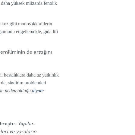
öre daha yüksek miktarda fenolik
ukoz gibi monosakkaritlerin
luşumunu engellemekte, gıda lifi
emiliminin de arttığını
i, hastalıklara daha az yatkınlık
e de, sindirim problemleri
erin neden olduğu
diyare
lmıştır.
Yapılan
eri ve yaraların