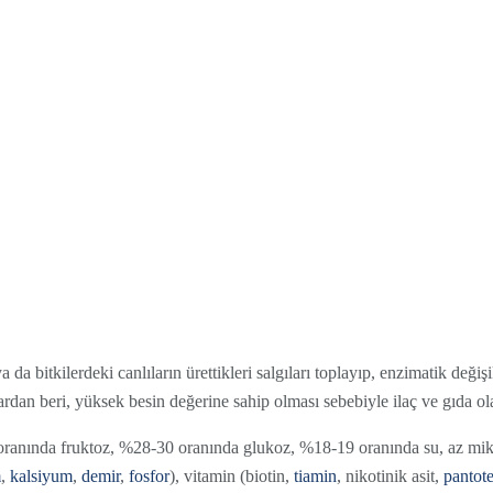
ya da bitkilerdeki canlıların ürettikleri salgıları toplayıp, enzimatik deği
lardan beri, yüksek besin değerine sahip olması sebebiyle ilaç ve gıda ol
 oranında fruktoz, %28-30 oranında glukoz, %18-19 oranında su, az mik
m
,
kalsiyum
,
demir
,
fosfor
), vitamin (biotin,
tiamin
, nikotinik asit,
pantote