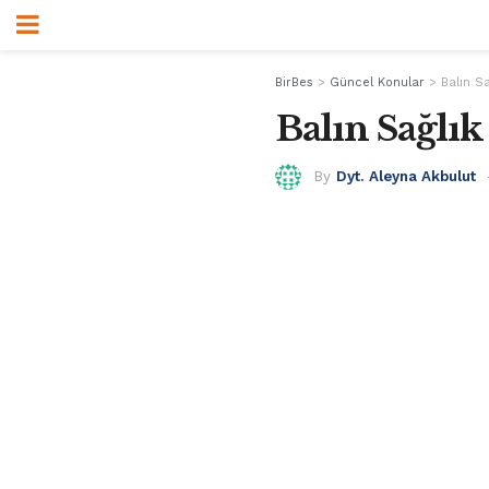
BirBes
>
Güncel Konular
>
Balın Sa
Balın Sağlık
By
Dyt. Aleyna Akbulut