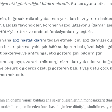
iyal etki gösterdiğini bildirmektedir.
Bu koruyucu etkisi, a
inin, bağırsak mikrobiyotasında yer alan bazı yararlı bakteri
ir. Baldaki flavonoidler, koroner vazodilatasyonu (damar gen
L*’yi arttırır ve endotel fonksiyonları iyileştirir.
bu yana
göz hastalıkları
nı tedavi etmek için, göz damlası ol
n bir araştırma; yaklaşık %50 su içeren bal çözeltisiyle, g
bakteriyel ve antifungal etki gösterdiğini bildirmiştir.
sını kaplayıp, zararlı mikroorganizmaları yok eder ve boğaz
e öksürük giderici özelliği gösteren balı, 1 yaş üstü çocuk
nermektedir.
nın en önemli yararı; baldaki ana şeker bileşenlerinin monosakkarit (bas
 moleküllerin, emilmeden önce basit biçimlere dönüşüp sindirilmesi ger