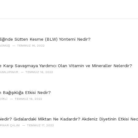
liğinde Sütten Kesme (BLW) Yöntemi Nedir?
 GÜMÜŞ
TEMMUZ 16, 2022
e Karşı Savaşmaya Yardımcı Olan Vitamin ve Mineraller Nelerdir?
DUMLUPINAR
TEMMUZ 16, 2022
Bağışıklığa Etkisi Nedir?
DIRLI
TEMMUZ 16, 2022
Nedir? Gıdalardaki Miktarı Ne Kadardır? Akdeniz Diyetinin Etkisi Ned
 PINAR ÇALIM
TEMMUZ 17, 2022