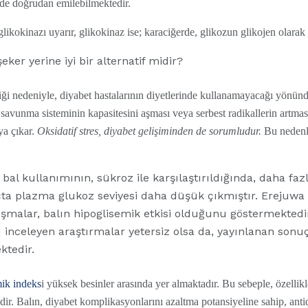
nde doğrudan emilebilmektedir.
glikokinazı uyarır, glikokinaz ise; karaciğerde, glikozun glikojen olara
şeker yerine iyi bir alternatif midir?
iği nedeniyle, diyabet hastalarının diyetlerinde kullanamayacağı yönün
savunma sisteminin kapasitesini aşması veya serbest radikallerin artması 
ya çıkar.
Oksidatif stres, diyabet gelişiminden de sorumludur.
Bu nedenle
 bal kullanımının, sükroz ile karşılaştırıldığında, daha fa
a plazma glukoz seviyesi daha düşük çıkmıştır. Erejuwa 
ışmalar, balın hipoglisemik etkisi olduğunu göstermektedir
ı inceleyen araştırmalar yetersiz olsa da, yayınlanan sonu
ktedir.
mik indeks
i yüksek besinler arasında yer almaktadır. Bu sebeple, özellikl
idir. Balın, diyabet komplikasyonlarını azaltma potansiyeline sahip, anti