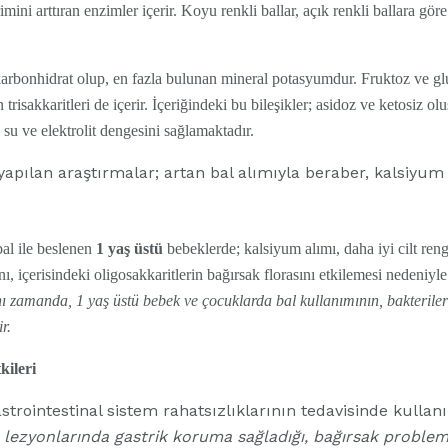
rimini arttıran enzimler içerir. Koyu renkli ballar, açık renkli ballara g
arbonhidrat olup, en fazla bulunan mineral potasyumdur. Fruktoz ve gl
 trisakkaritleri de içerir. İçeriğindeki bu bileşikler; asidoz ve ketosiz o
su ve elektrolit dengesini sağlamaktadır.
pılan araştırmalar; artan bal alımıyla beraber, kalsiyum 
al ile beslenen
1 yaş üstü
bebeklerde; kalsiyum alımı, daha iyi cilt reng
ğını, içerisindeki oligosakkaritlerin bağırsak florasını etkilemesi nedeniyl
ı zamanda, 1 yaş üstü bebek ve çocuklarda bal kullanımının, bakteril
ir.
kileri
strointestinal sistem rahatsızlıklarının tedavisinde kullanı
 lezyonlarında gastrik koruma sağladığı, bağırsak probleml