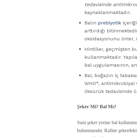
tedavisinde antimikrob
kaynaklanmaktadır.
Balın
prebiyotik
içeriğ
arttırdığı bilinmekted
oksidasyonunu önler, HD
Hintliler, geçmişten 
kullanmaktadır. Yapıla
bal uygulamasının, anti
Bal, boğazın iç tabaka
WHO*, antimikrobiyal v
öksürük tedavisinde ö
Şeker Mi? Bal Mı?
Suni şeker yerine bal kullanımı
bulunmasıdır. Rafine şekerdeki