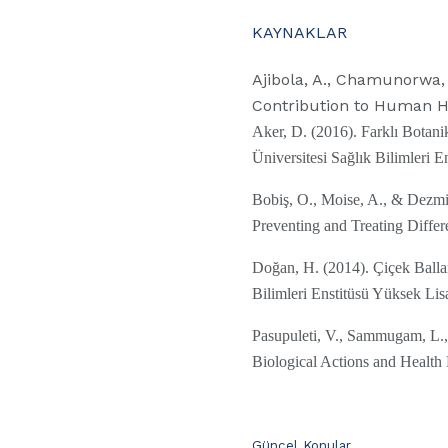
KAYNAKLAR
Ajibola, A., Chamunorwa, 
Contribution to Human H
Aker, D. (2016). Farklı Botan
Üniversitesi Sağlık Bilimleri 
Bobiş, O., Moise, A., & Dezmi
Preventing and Treating Diffe
Doğan, H. (2014). Çiçek Ballar
Bilimleri Enstitüsü Yüksek Lis
Pasupuleti, V., Sammugam, L.,
Biological Actions and Health 
C
Güncel Konular