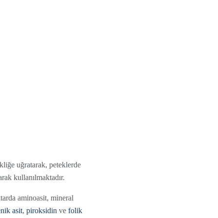
şikliğe uğratarak, peteklerde
arak kullanılmaktadır.
tarda aminoasit, mineral
nik asit
,
piroksidin
ve
folik