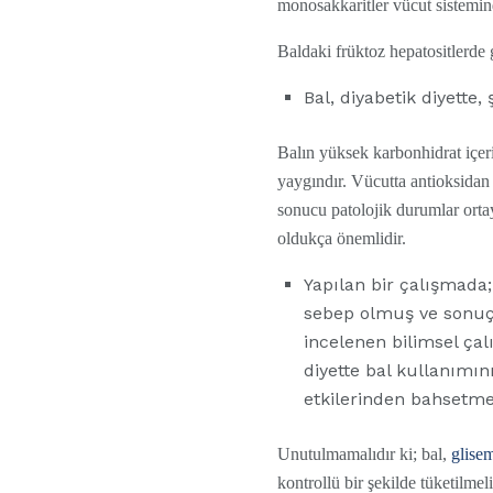
monosakkaritler vücut sistemi
Baldaki früktoz hepatositlerde 
Bal, diyabetik diyette, 
Balın yüksek karbonhidrat içer
yaygındır. Vücutta antioksidan 
sonucu patolojik durumlar orta
oldukça önemlidir.
Yapılan bir çalışmada;
sebep olmuş ve sonuçt
incelenen bilimsel çal
diyette bal kullanımın
etkilerinden bahsetme
Unutulmamalıdır ki; bal,
glise
kontrollü bir şekilde tüketilmel