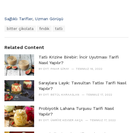
C
Sağlıklı Tarifler
,
Uzman Görüşü
a
T
bitter çikolata
fındık
tatlı
t
a
e
g
g
s
o
Related Content
:
r
i
Tatlı Krizine Birebir: İncir Uyutması Tarifi
e
Nasıl Yapılır?
s
BY
DYT. PINAR GIRAY
TEMMUZ 16, 2022
:
Saraylara Layık: Tavsultan Tatlısı Tarifi Nasıl
Yapılır?
BY
DYT. BETÜL KARAASLAN
TEMMUZ 17, 2022
Probiyotik Lahana Turşusu Tarifi Nasıl
Yapılır?
BY
DYT. ÜMRIYE KEVSER AKÇA
TEMMUZ 17, 2022