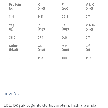
Protein
K
F
Vit. C
(g)
(mg)
(µg)
(mg)
11,6
1411
26,8
2,7
Vit. B
Yağ
P
Fe
³
(g)
(mg)
(mg)
(mg)
38,2
274
9,9
2,7
Kalori
Ca
Mg
Lif
(kkal)
(mg)
(mg)
(g)
711,2
140
188
14,7
SÖZLÜK
LDL: Düşük yoğunluklu lipoprotein, halk arasında