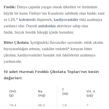
Fındık:
Dünya çapında yaygın olarak tüketilen ve üretiminin
büyük bir kısmı Türkiye’nin Karadeniz sahilinde olan fındık; total
ve LDL*
kolesterol
ü düşürerek,
kardiyovasküler
riski azaltmaya
yardımcı olur. Önemli
antioksidan
aktiviteye sahip olan
fındık, birçok fenolik bileşiği içinde barındırır.
Bitter Çikolata:
İçeriğindeki flavonoller sayesinde, nitrik oksitin
biyoyararlılığını arttıran, vasküler endoteli* koruyan bitter
çikolata; kardiyovasküler hastalık risk faktörlerini azaltmaya
yardımcıdır.
10 adet Hurmalı Fındıklı Çikolata Topları’nın besin
değerleri:
I
CHO
Na
Vit. A
(µg)
(g)
(mg)
(µg)
79,4
46,5
1,9
7