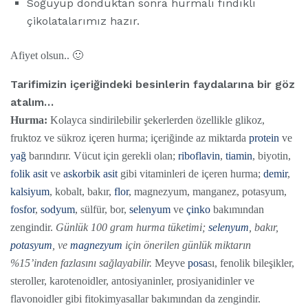
Soğuyup donduktan sonra hurmalı fındıklı
çikolatalarımız hazır.
Afiyet olsun.. 🙂
Tarifimizin içeriğindeki besinlerin faydalarına bir göz
atalım…
Hurma:
Kolayca sindirilebilir şekerlerden özellikle glikoz,
fruktoz ve sükroz içeren hurma; içeriğinde az miktarda
protein
ve
yağ
barındırır. Vücut için gerekli olan;
riboflavin
,
tiamin
, biyotin,
folik asit
ve
askorbik asit
gibi vitaminleri de içeren hurma;
demir
,
kalsiyum
, kobalt, bakır,
flor
, magnezyum, manganez, potasyum,
fosfor
,
sodyum
, sülfür, bor,
selenyum
ve
çinko
bakımından
zengindir.
Günlük 100 gram hurma tüketimi;
selenyum
, bakır,
potasyum
, ve
magnezyum
için önerilen günlük miktarın
%15’inden fazlasını sağlayabilir.
Meyve
posa
sı, fenolik bileşikler,
steroller, karotenoidler, antosiyaninler, prosiyanidinler ve
flavonoidler gibi fitokimyasallar bakımından da zengindir.