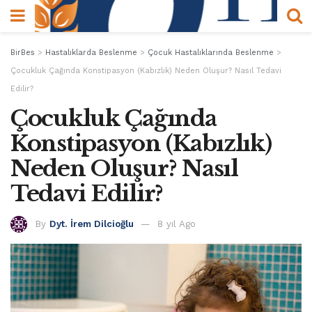
BirBes
>
Hastalıklarda Beslenme
>
Çocuk Hastalıklarında Beslenme
>
Çocukluk Çağında Konstipasyon (Kabızlık) Neden Oluşur? Nasıl Tedavi
Edilir?
Çocukluk Çağında
Konstipasyon (Kabızlık)
Neden Oluşur? Nasıl
Tedavi Edilir?
By
Dyt. İrem Dilcioğlu
8 yıl Ago