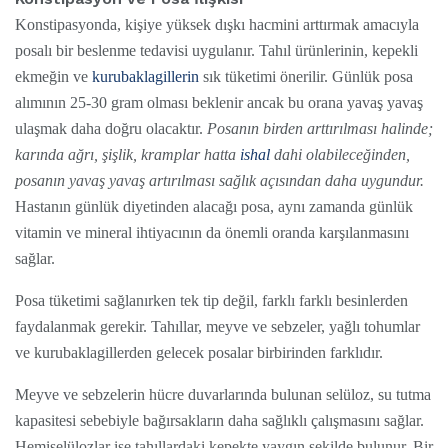
Konstipasyonda, kişiye yüksek dışkı hacmini arttırmak amacıyla
posalı bir beslenme tedavisi uygulanır. Tahıl ürünlerinin, kepekli
ekmeğin ve
kurubaklagillerin
sık tüketimi önerilir. Günlük posa
alımının 25-30 gram olması beklenir ancak bu orana yavaş yavaş
ulaşmak daha doğru olacaktır.
Posanın birden arttırılması halinde;
karında ağrı, şişlik, kramplar hatta
ishal
dahi olabileceğinden,
posanın yavaş yavaş artırılması sağlık açısından daha uygundur.
Hastanın günlük diyetinden alacağı posa, aynı zamanda günlük
vitamin ve mineral ihtiyacının da önemli oranda karşılanmasını
sağlar.
Posa tüketimi sağlanırken tek tip değil, farklı farklı besinlerden
faydalanmak gerekir. Tahıllar, meyve ve sebzeler, yağlı tohumlar
ve kurubaklagillerden gelecek posalar birbirinden farklıdır.
Meyve ve sebzelerin hücre duvarlarında bulunan selüloz, su tutma
kapasitesi sebebiyle bağırsakların daha sağlıklı çalışmasını sağlar.
Hemiselülozlar ise tahıllardaki kepekte yaygın şekilde bulunur. Bir