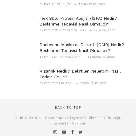
BY
RABIA HATUN ŞEN
TEMMUZ 16, 2022
İnek Sütü Protein Alerjisi (İSPA) Nedir?
Beslenme Tedavisi Nasıl Olmalıdır?
BY
DYT. BETÜL EBRAR GÜLCAN
EKIM 26, 2020
Duchenne Musküler Distrofi (DMD) Nedir?
Beslenme Tedavisi Nasıl Olmalıdır?
BY
DYT. SENA KARADUMAN
TEMMUZ 16, 2022
Kızamık Nedir? Belirtileri Nelerdir? Nasıl
Tedavi Edilir?
BY
DYT. ECEM KUTSAL
TEMMUZ 17, 2022
BACK TO TOP
2018 © BirBes - Beslenme ve Diyetetik Biliminin Geleceği.
Tüm Hakları Saklıdır.