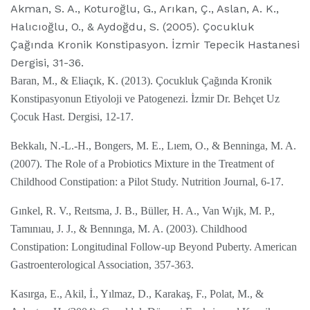
Akman, S. A., Koturoğlu, G., Arıkan, Ç., Aslan, A. K.,
Halıcıoğlu, O., & Aydoğdu, S. (2005). Çocukluk
Çağında Kronik Konstipasyon. İzmir Tepecik Hastanesi
Dergisi, 31-36.
Baran, M., & Eliaçık, K. (2013). Çocukluk Çağında Kronik
Konstipasyonun Etiyoloji ve Patogenezi. İzmir Dr. Behçet Uz
Çocuk Hast. Dergisi, 12-17.
Bekkalı, N.-L.-H., Bongers, M. E., Lıem, O., & Benninga, M. A.
(2007). The Role of a Probiotics Mixture in the Treatment of
Childhood Constipation: a Pilot Study. Nutrition Journal, 6-17.
Gınkel, R. V., Reıtsma, J. B., Büller, H. A., Van Wıjk, M. P.,
Tamınıau, J. J., & Bennınga, M. A. (2003). Childhood
Constipation: Longitudinal Follow-up Beyond Puberty. American
Gastroenterological Association, 357-363.
Kasırga, E., Akil, İ., Yılmaz, D., Karakaş, F., Polat, M., &