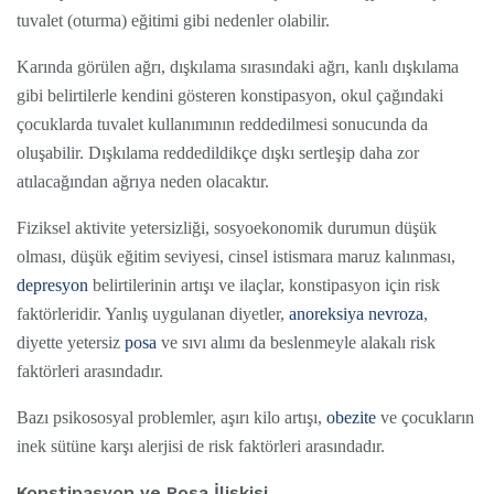
tuvalet (oturma) eğitimi gibi nedenler olabilir.
Karında görülen ağrı, dışkılama sırasındaki ağrı, kanlı dışkılama
gibi belirtilerle kendini gösteren konstipasyon, okul çağındaki
çocuklarda tuvalet kullanımının reddedilmesi sonucunda da
oluşabilir. Dışkılama reddedildikçe dışkı sertleşip daha zor
atılacağından ağrıya neden olacaktır.
Fiziksel aktivite yetersizliği, sosyoekonomik durumun düşük
olması, düşük eğitim seviyesi, cinsel istismara maruz kalınması,
depresyon
belirtilerinin artışı ve ilaçlar, konstipasyon için risk
faktörleridir. Yanlış uygulanan diyetler,
anoreksiya nevroza
,
diyette yetersiz
posa
ve sıvı alımı da beslenmeyle alakalı risk
faktörleri arasındadır.
Bazı psikososyal problemler, aşırı kilo artışı,
obezite
ve çocukların
inek sütüne karşı alerjisi de risk faktörleri arasındadır.
Konstipasyon ve Posa İlişkisi