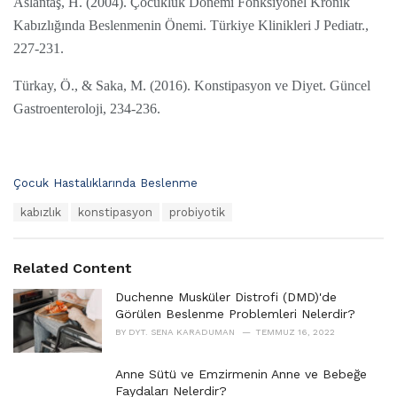
Aslantaş, H. (2004). Çocukluk Dönemi Fonksiyonel Kronik
Kabızlığında Beslenmenin Önemi. Türkiye Klinikleri J Pediatr.,
227-231.
Türkay, Ö., & Saka, M. (2016). Konstipasyon ve Diyet. Güncel
Gastroenteroloji, 234-236.
C
Çocuk Hastalıklarında Beslenme
a
T
kabızlık
konstipasyon
probiyotik
t
a
e
g
g
s
o
Related Content
:
r
i
Duchenne Musküler Distrofi (DMD)'de
e
Görülen Beslenme Problemleri Nelerdir?
s
BY
DYT. SENA KARADUMAN
TEMMUZ 16, 2022
:
Anne Sütü ve Emzirmenin Anne ve Bebeğe
Faydaları Nelerdir?