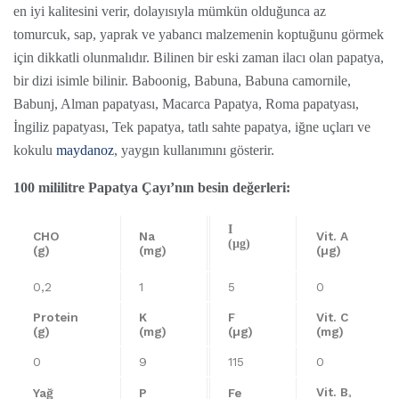
en iyi kalitesini verir, dolayısıyla mümkün olduğunca az
tomurcuk, sap, yaprak ve yabancı malzemenin koptuğunu görmek
için dikkatli olunmalıdır. Bilinen bir eski zaman ilacı olan papatya,
bir dizi isimle bilinir. Baboonig, Babuna, Babuna camornile,
Babunj, Alman papatyası, Macarca Papatya, Roma papatyası,
İngiliz papatyası, Tek papatya, tatlı sahte papatya, iğne uçları ve
kokulu
maydanoz
, yaygın kullanımını gösterir.
100 mililitre Papatya Çayı’nın besin değerleri:
I
CHO
Na
Vit. A
(µg)
(g)
(mg)
(µg)
0,2
1
5
0
Protein
K
F
Vit. C
(g)
(mg)
(µg)
(mg)
0
9
115
0
Vit. B
Yağ
P
Fe
³