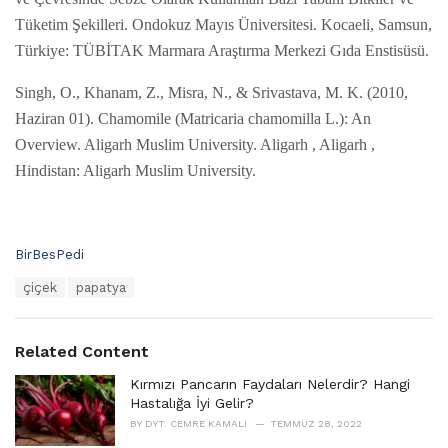
Tüketim Şekilleri. Ondokuz Mayıs Üniversitesi. Kocaeli, Samsun,
Türkiye: TÜBİTAK Marmara Araştırma Merkezi Gıda Enstisüsü.
Singh, O., Khanam, Z., Misra, N., & Srivastava, M. K. (2010,
Haziran 01). Chamomile (Matricaria chamomilla L.): An
Overview. Aligarh Muslim University. Aligarh , Aligarh ,
Hindistan: Aligarh Muslim University.
C
BirBesPedi
a
T
çiçek
papatya
t
a
e
g
g
s
o
Related Content
:
r
i
Kırmızı Pancarın Faydaları Nelerdir? Hangi
e
Hastalığa İyi Gelir?
s
BY
DYT. CEMRE KAMALI
TEMMUZ 28, 2022
: