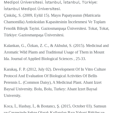
Medipol Üniversitesi. İstanbul, İstanbul, Türkiye:
İstanbul Medipol Üniversitesi.
Çinkılıç, S. (2009, Eylül 15). Mayıs Papatyasının (Matricaria
Chamomilla) Antioksidan Kapasitesinin İncelenmesi Ve Toplam
Fenolik Bileşik Tayini. Gaziosmanpaşa Üniversitesi. Tokat, Tokat,
Türkiye: Gaziosmanpaşa Üniversitesi.
Kalankan, G., Özkan, Z. C., & Akbulut, S. (2015). Medicinal and
Aromatic Wild Plants and Traditional Usage of Them in Mount
Ida. Journal of Applied Biological Sciences , 25-33.
Karakaş, F. P. (2012, July 02). Development Of In Vitro Culture
Protocol And Evaluation Of Biological Activities Of Bellis
Perennis L. (Common Daisy), A Medicinal Plant. Abant Izzet
Baysal University. Bolu, Bolu, Turkey: Abant Izzet Baysal
University.
Koca, İ., Hasbay, İ., & Bostancı, Ş. (2015, October 03). Samsun
ve Çevresinde Sebze Olarak Kullanılan Bazı Yabani Bitkiler ve