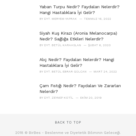
Yaban Turpu Nedir? Faydaları Nelerdir?
Hangi Hastalıklara İyi Gelir?
BY
DYT. MERYEM YAPRAK
TEMMUZ 16, 2022
Siyah Kuş Kirazı (Aronia Melanocarpa)
Nedir? Sağlığa Etkileri Nelerdir?
BY
DYT. BETÜL KARAASLAN
ŞUBAT 6, 2020
Alıç Nedir? Faydaları Nelerdir? Hangi
Hastalıklara İyi Gelir?
BY
DYT. BETÜL EBRAR GÜLCAN
MART 24, 2022
Çam Fıstığı Nedir? Faydaları Ve Zararları
Nelerdir?
BY
DYT. ZEYNEP KOTIL
EKIM 20, 2019
BACK TO TOP
2018 © BirBes - Beslenme ve Diyetetik Biliminin Geleceği.