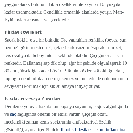
yaygın olarak bulunur. Tıbbi özellikleri ile kayıtlar 16. yüzyıla
kadar uzanmaktadır. Genellikle ormanlık alanlarda yetişir. Mart-
Eylül ayları arasında yetişmektedir.
Bitkisel Özellikleri:
Saçak köklü, otsu bir bitkidir. Taç yaprakları renklilik (beyaz, sarı,
pembe) göstermektedir. Çiçekleri kokusuzdur. Yaprakları rozet,
ters oval ya da bel oyuntusu şeklinde olabilir. Çiçeğin ortası sarı
renktedir. Dallanmış sap dik olup, ağır bir şekilde olgunlaşarak 10-
80 cm yüksekliğe kadar büyür. Bitkinin kökleri sığ olduğundan,
toprağın nemli ufuktan nem çekemez ve bu nedenle optimum nem
seviyesini korumak için sık sulamaya ihtiyaç duyar.
Faydaları ve/veya Zararları:
Demleme yoluyla hazırlanan papatya suyunun, soğuk algınlığında
ve
saç
sağlığında önemli bir etkisi vardır. Çiçeğin özütü
incelendiği zaman geniş spektrumlu antibakteriyel özellik
gösterdiği, ayrıca içeriğindeki
fenolik bileşikler
ile
antiinflamatuar