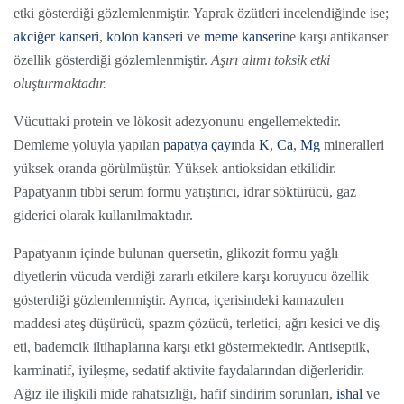
etki gösterdiği gözlemlenmiştir. Yaprak özütleri incelendiğinde ise;
akciğer kanseri
,
kolon kanseri
ve
meme kanseri
ne karşı antikanser
özellik gösterdiği gözlemlenmiştir.
Aşırı alımı toksik etki
oluşturmaktadır.
Vücuttaki protein ve lökosit adezyonunu engellemektedir.
Demleme yoluyla yapılan
papatya çayı
nda
K
,
Ca
,
Mg
mineralleri
yüksek oranda görülmüştür. Yüksek antioksidan etkilidir.
Papatyanın tıbbi serum formu yatıştırıcı, idrar söktürücü, gaz
giderici olarak kullanılmaktadır.
Papatyanın içinde bulunan quersetin, glikozit formu yağlı
diyetlerin vücuda verdiği zararlı etkilere karşı koruyucu özellik
gösterdiği gözlemlenmiştir. Ayrıca, içerisindeki kamazulen
maddesi ateş düşürücü, spazm çözücü, terletici, ağrı kesici ve diş
eti, bademcik iltihaplarına karşı etki göstermektedir. Antiseptik,
karminatif, iyileşme, sedatif aktivite faydalarından diğerleridir.
Ağız ile ilişkili mide rahatsızlığı, hafif sindirim sorunları,
ishal
ve