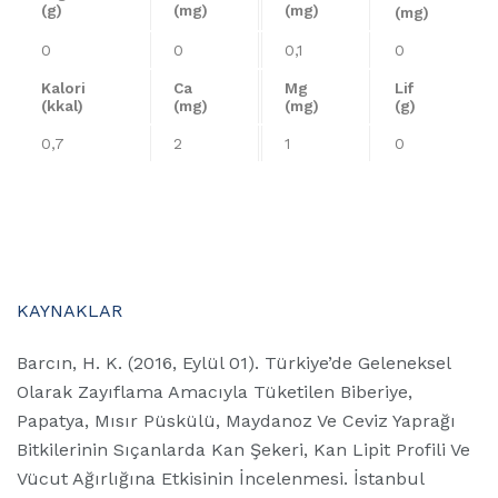
(g)
(mg)
(mg)
(mg)
0
0
0,1
0
Kalori
Ca
Mg
Lif
(kkal)
(mg)
(mg)
(g)
0,7
2
1
0
KAYNAKLAR
Barcın, H. K. (2016, Eylül 01). Türkiye’de Geleneksel
Olarak Zayıflama Amacıyla Tüketilen Biberiye,
Papatya, Mısır Püskülü, Maydanoz Ve Ceviz Yaprağı
Bitkilerinin Sıçanlarda Kan Şekeri, Kan Lipit Profili Ve
Vücut Ağırlığına Etkisinin İncelenmesi. İstanbul