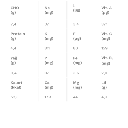
I
CHO
Na
Vit. A
(µg)
(g)
(mg)
(µg)
7,4
37
3,4
871
Protein
K
F
Vit. C
(g)
(mg)
(µg)
(mg)
4,4
811
80
159
Vit. B
Yağ
P
Fe
³
(g)
(mg)
(mg)
(mg)
0,4
87
3,6
2,8
Kalori
Ca
Mg
Lif
(kkal)
(mg)
(mg)
(g)
52,3
179
44
4,3