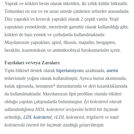
Yaprak ve kökleri besin olarak tüketilen, iki yıllık kültür bitkisidir.
Tohumları en zor ve en uzun sürede çimlenen sebzeler arasındadır.
Düz yapraklı ve kıvırcık yapraklı olarak 2 çeşidi vardır. Yeşil
yaprakları yemeklerde, mezelerde garnitür olarak kullanıldığı gibi,
kökleri de bazı yemek ve çorbalarda kullanılmaktadır.
Maydanozun yaprakları; apiol, fikusin, majudin, bergapten,
heraklin, ksantotoksin ve antimikrobiyal furokumarinler içerir.
Faydaları ve/veya Zaraları:
Tıpta bitkisel destek olarak
hipertansiyon
u azaltmada,
anemi
tedavisinde yoğun olarak kullanılmıştır. Ayrıca burun akıntısında,
kulak ağrısında, hematom* durumlarında ve deri kızarıklıklarında
da kullanılmaktadır. Maydanozun lipit profiline olumlu etkileri
olduğu yapılan çalışmalarda bulunmuştur.
İyi kolesterol olarak
adlandırdığımız HDL kolesterol seviyesini belirli bir biçimde
arttırdığı,
LDL kolesterol
, vLDL kolesterol, trigliserit ve total
kolesterolü önemli bir biçimde azalttığı gösterilmiştir.