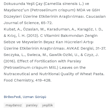
Dokusunda Yeşil Çay (Camellia sinensis L.) ve
Maydanoz’un (Petroselinum crispum) MDA ve GSH
Düzeyleri Üzerine Etkilerinin Araştırılması. Caucasian
Journal of Science, 65-72.
Kubat, A., Özaslan, M., Karaduman, A., Karagöz, I. D.,
& Kılıç, İ. H. (2013). C Vitamini Bakımından Zengin
Sebze ve Meyvelerin Beyaz Kan Hücreleri Artışı
Üzerine Etkilerinin Araştırılması. AVKAE Dergisi, 31-37.
Seczyka, L., Swieca, M., Gawlik-Dziki, U., & Czyz, J.
(2016). Effect of Fortiﬁcation with Parsley
(Petroselinum crispum Mill.) Leaves on the
Nutraceutical and Nutritional Quality of Wheat Pasta.
Food Chemistry, 419-428.
C
BirBesPedi
,
Uzman Görüşü
a
T
maydanoz
parsley
yeşillik
t
a
e