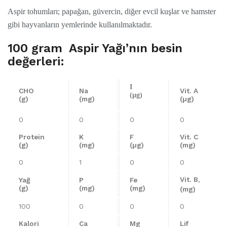
Aspir tohumları; papağan, güvercin, diğer evcil kuşlar ve hamster
gibi hayvanların yemlerinde kullanılmaktadır.
100 gram Aspir Yağı’nın besin
değerleri:
I
CHO
Na
Vit. A
(µg)
(g)
(mg)
(µg)
0
0
0
0
Protein
K
F
Vit. C
(g)
(mg)
(µg)
(mg)
0
1
0
0
Vit. B
Yağ
P
Fe
³
(g)
(mg)
(mg)
(mg)
100
0
0
0
Kalori
Ca
Mg
Lif