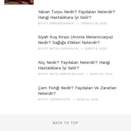
:
Yaban Turpu Nedir? Faydaları Nelerdir?
Hangi Hastalıklara İyi Gelir?
BY
DYT. MERYEM YAPRAK
TEMMUZ 16, 2022
Siyah Kuş Kirazı (Aronia Melanocarpa)
Nedir? Sağlığa Etkileri Nelerdir?
BY
DYT. BETÜL KARAASLAN
ŞUBAT 6, 2020
Alıç Nedir? Faydaları Nelerdir? Hangi
Hastalıklara İyi Gelir?
BY
DYT. BETÜL EBRAR GÜLCAN
MART 24, 2022
Çam Fıstığı Nedir? Faydaları Ve Zararları
Nelerdir?
BY
DYT. ZEYNEP KOTIL
EKIM 20, 2019
BACK TO TOP