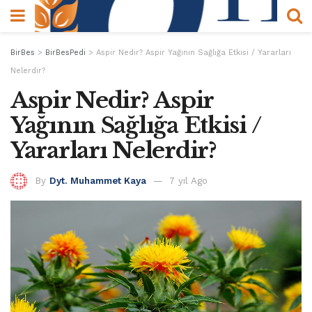
BirBes
>
BirBesPedi
>
Aspir Nedir? Aspir Yağının Sağlığa Etkisi / Yararları
Nelerdir?
Aspir Nedir? Aspir
Yağının Sağlığa Etkisi /
Yararları Nelerdir?
By
Dyt. Muhammet Kaya
7 yıl Ago