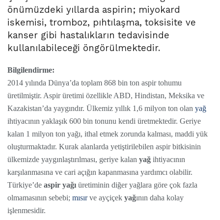
önümüzdeki yıllarda aspirin; miyokard
iskemisi, tromboz, pıhtılaşma, toksisite ve
kanser gibi hastalıkların tedavisinde
kullanılabileceği öngörülmektedir.
Bilgilendirme:
2014 yılında Dünya’da toplam 868 bin ton aspir tohumu
üretilmiştir. Aspir üretimi özellikle ABD, Hindistan, Meksika ve
Kazakistan’da yaygındır. Ülkemiz yıllık 1,6 milyon ton olan
yağ
ihtiyacının yaklaşık 600 bin tonunu kendi üretmektedir. Geriye
kalan 1 milyon ton yağı, ithal etmek zorunda kalması, maddi yük
oluşturmaktadır. Kurak alanlarda yetiştirilebilen aspir bitkisinin
ülkemizde yaygınlaştırılması, geriye kalan
yağ
ihtiyacının
karşılanmasına ve cari açığın kapanmasına yardımcı olabilir.
Türkiye’de
aspir yağı
üretiminin diğer yağlara göre çok fazla
olmamasının sebebi;
mısır
ve ayçiçek
yağ
ının daha kolay
işlenmesidir.