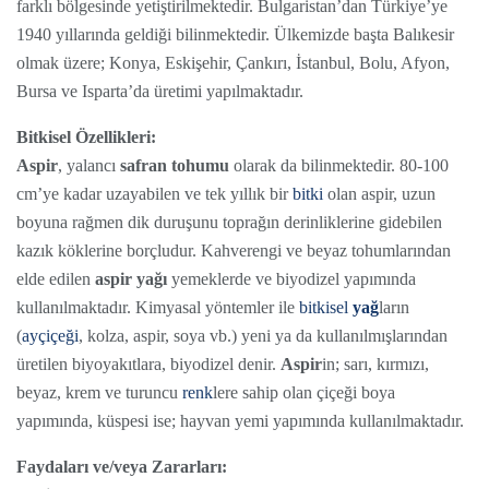
farklı bölgesinde yetiştirilmektedir. Bulgaristan’dan Türkiye’ye
1940 yıllarında geldiği bilinmektedir. Ülkemizde başta Balıkesir
olmak üzere; Konya, Eskişehir, Çankırı, İstanbul, Bolu, Afyon,
Bursa ve Isparta’da üretimi yapılmaktadır.
Bitkisel Özellikleri:
Aspir
, yalancı
safran tohumu
olarak da bilinmektedir. 80-100
cm’ye kadar uzayabilen ve tek yıllık bir
bitki
olan aspir, uzun
boyuna rağmen dik duruşunu toprağın derinliklerine gidebilen
kazık köklerine borçludur. Kahverengi ve beyaz tohumlarından
elde edilen
aspir yağı
yemeklerde ve biyodizel yapımında
kullanılmaktadır. Kimyasal yöntemler ile
bitkisel
yağ
ların
(
ayçiçeği
, kolza, aspir, soya vb.) yeni ya da kullanılmışlarından
üretilen biyoyakıtlara, biyodizel denir.
Aspir
in; sarı, kırmızı,
beyaz, krem ve turuncu
renk
lere sahip olan çiçeği boya
yapımında, küspesi ise; hayvan yemi yapımında kullanılmaktadır.
Faydaları ve/veya Zararları: