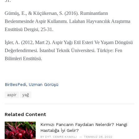
51.
Gümüş, E., & Küçükersan, S. (2016). Ruminantların
Beslenmesinde Aspir Kullanımı. Lalahan Hayvancılık Araştırma
Enstitüsü Dergisi, 25-31.
İşler, A. (2012, Mart 2). Aspir Yağı Etil Esteri Ve Yaşam Döngüsü
Değerlendirmesi. İstanbul Teknik Üniversitesi. Türkiye: Fen
Bilimleri Enstitüsü.
C
BirBesPedi
,
Uzman Görüşü
a
T
aspir
yağ
t
a
e
g
g
s
o
Related Content
:
r
i
Kırmızı Pancarın Faydaları Nelerdir? Hangi
e
Hastalığa İyi Gelir?
s
BY
DYT. CEMRE KAMALI
TEMMUZ 28, 2022