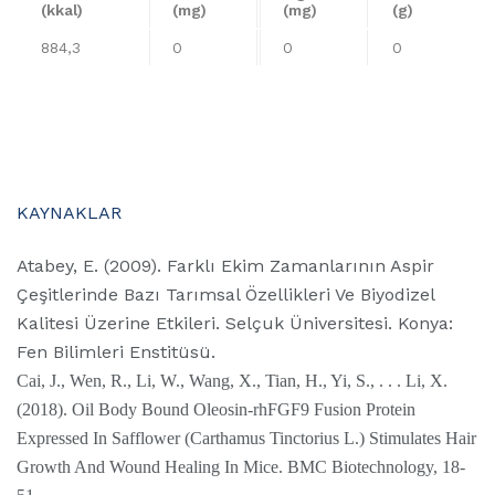
(kkal)
(mg)
(mg)
(g)
884,3
0
0
0
KAYNAKLAR
Atabey, E. (2009). Farklı Ekim Zamanlarının Aspir
Çeşitlerinde Bazı Tarımsal Özellikleri Ve Biyodizel
Kalitesi Üzerine Etkileri. Selçuk Üniversitesi. Konya:
Fen Bilimleri Enstitüsü.
Cai, J., Wen, R., Li, W., Wang, X., Tian, H., Yi, S., . . . Li, X.
(2018). Oil Body Bound Oleosin-rhFGF9 Fusion Protein
Expressed In Safflower (Carthamus Tinctorius L.) Stimulates Hair
Growth And Wound Healing In Mice. BMC Biotechnology, 18-