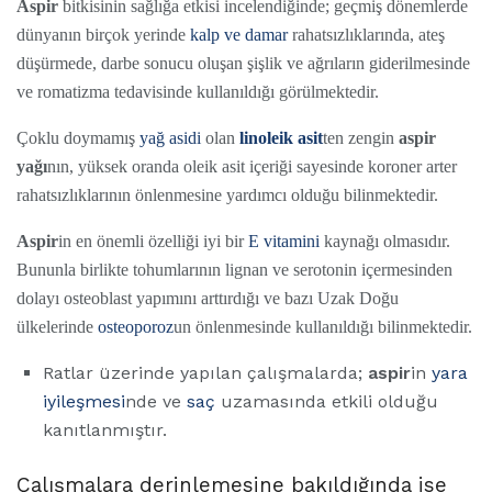
Aspir
bitkisinin sağlığa etkisi incelendiğinde; geçmiş dönemlerde
dünyanın birçok yerinde
kalp ve damar
rahatsızlıklarında, ateş
düşürmede, darbe sonucu oluşan şişlik ve ağrıların giderilmesinde
ve romatizma tedavisinde kullanıldığı görülmektedir.
Çoklu doymamış
yağ asidi
olan
linoleik asit
ten zengin
aspir
yağı
nın, yüksek oranda oleik asit içeriği sayesinde koroner arter
rahatsızlıklarının önlenmesine yardımcı olduğu bilinmektedir.
Aspir
in en önemli özelliği iyi bir
E vitamini
kaynağı olmasıdır.
Bununla birlikte tohumlarının lignan ve serotonin içermesinden
dolayı osteoblast yapımını arttırdığı ve bazı Uzak Doğu
ülkelerinde
osteoporoz
un önlenmesinde kullanıldığı bilinmektedir.
Ratlar üzerinde yapılan çalışmalarda;
aspir
in
yara
iyileşmesi
nde ve
saç
uzamasında etkili olduğu
kanıtlanmıştır.
Çalışmalara derinlemesine bakıldığında ise