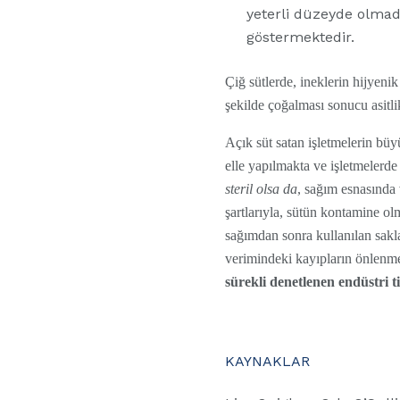
yeterli düzeyde olmad
göstermektedir.
Çiğ sütlerde, ineklerin hijyen
şekilde çoğalması sonucu asitli
Açık süt satan işletmelerin büyü
elle yapılmakta ve işletmelerde
steril olsa da
, sağım esnasında
şartlarıyla, sütün kontamine ol
sağımdan sonra kullanılan sakla
verimindeki kayıpların önlenmes
sürekli denetlenen endüstri 
KAYNAKLAR