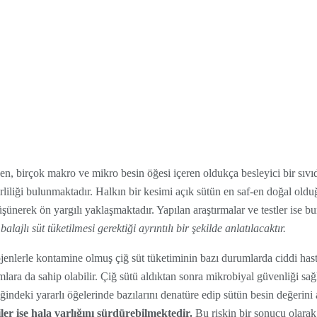
ken, birçok makro ve mikro besin öğesi içeren oldukça besleyici bir sıvıdı
irliliği bulunmaktadır. Halkın bir kesimi açık sütün en saf-en doğal ol
üşünerek ön yargılı yaklaşmaktadır. Yapılan araştırmalar ve testler ise b
lajlı süt tüketilmesi gerektiği ayrıntılı bir şekilde anlatılacaktır.
jenlerle kontamine olmuş çiğ süt tüketiminin bazı durumlarda ciddi hast
ımlara da sahip olabilir. Çiğ sütü aldıktan sonra mikrobiyal güvenliği sa
iğindeki yararlı öğelerinde bazılarını denatüre edip sütün besin değerini
iler ise hala varlığını sürdürebilmektedir.
Bu riskin bir sonucu olarak