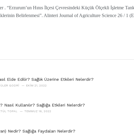
er . “Erzurum’un Hınıs İlçesi Çevresindeki Küçük Ölçekli İşletme Tan
klerinin Belirlenmesi”. Alinteri Journal of Agriculture Science 26 / 1 
ıl Elde Edilir? Sağlık Üzerine Etkileri Nelerdir?
GÜLER GODRI
EKIM 21, 2022
? Nasıl Kullanılır? Sağlığa Etkileri Nelerdir?
ETÜL TOPAL
TEMMUZ 16, 2022
an) Nedir? Sağlığa Faydaları Nelerdir?