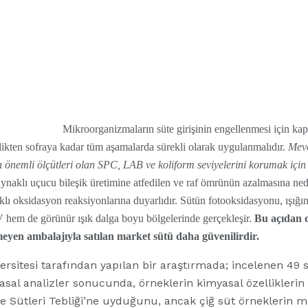
Mikroorganizmaların süte girişinin engellenmesi için kapsam
tlikten sofraya kadar tüm aşamalarda sürekli olarak uygulanmalıdır.
Mevc
n önemli ölçütleri olan SPC, LAB ve koliform seviyelerini korumak için 
aynaklı uçucu bileşik üretimine atfedilen ve raf ömrünün azalmasına ne
klı oksidasyon reaksiyonlarına duyarlıdır. Sütün fotooksidasyonu, ışığın
 hem de görünür ışık dalga boyu bölgelerinde gerçekleşir.
Bu açıdan d
meyen ambalajıyla satılan market sütü daha güvenilirdir.
sitesi tarafından yapılan bir araştırmada; incelenen 49 s
asal analizler sonucunda, örneklerin kimyasal özelliklerin
 Sütleri Tebliği’ne uyduğunu, ancak çiğ süt örneklerin mik