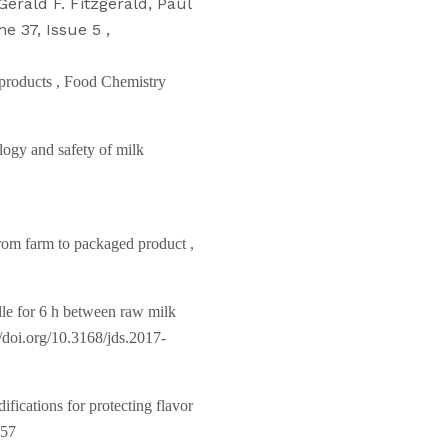
Gerald F. Fitzgerald, Paul
e 37, Issue 5 ,
 products , Food Chemistry
ogy and safety of milk
 from farm to packaged product ,
dle for 6 h between raw milk
/doi.org/10.3168/jds.2017-
ications for protecting flavor
857