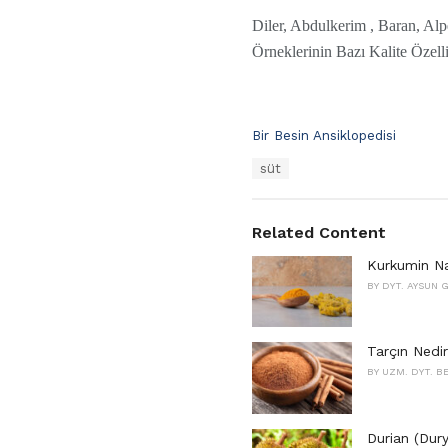
Diler, Abdulkerim , Baran, Alp
Örneklerinin Bazı Kalite Özelli
C
Bir Besin Ansiklopedisi
a
T
süt
t
a
e
g
g
s
o
Related Content
:
r
i
Kurkumin Nas
e
BY
DYT. AYSUN 
s
:
Tarçın Nedir
BY
UZM. DYT. B
Durian (Dury