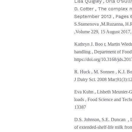
Lisa Quigley , Orla O’Sull
D. Cotter , The complex m
September 2013 , Pages 66
S.Stamenova ,M.Ruzanna, H.Ral
,Volume 229, 15 August 2017, 
Kathryn J. Boo r, Martin Wied
handling , Department of Foo
https://doi.org/10.3168/jds.20
R. Huck , M. Sonnen , K.J. Boor
J Dairy Sci. 2008 Mar;91(3):1
Eva Kuhn , Lisbeth Meunier-God
loads , Food Science and Tech
13387
D.S. Johnson, S.E. Duncan , L
of extended-shelf-life milk fr