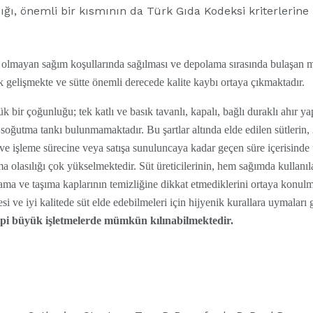
ığı, önemli bir kısmının da Türk Gıda Kodeksi kriterlerin
ik olmayan sağım koşullarında sağılması ve depolama sırasında bulaşan m
k gelişmekte ve sütte önemli derecede kalite kaybı ortaya çıkmaktadır.
k bir çoğunluğu; tek katlı ve basık tavanlı, kapalı, bağlı duraklı ahır y
 soğutma tankı bulunmamaktadır. Bu şartlar altında elde edilen sütlerin,
 ve işleme sürecine veya satışa sunuluncaya kadar geçen süre içerisin
ma olasılığı çok yükselmektedir. Süt üreticilerinin, hem sağımda kullanı
ma ve taşıma kaplarının temizliğine dikkat etmediklerini ortaya konulmu
i ve iyi kalitede süt elde edebilmeleri için hijyenik kurallara uymaları
tipi büyük işletmelerde mümkün kılınabilmektedir.