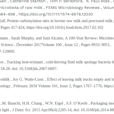
ivan , Catherine Stanton , Tom P. Beresford, R. Paul Ross , 
icrobiota of raw milk , FEMS Microbiology Reviews , Volum
4–698 , https://doi.org/10.1111/1574-6976.12030
f, Protein carbonylation sites in bovine raw milk and processed milk
Pages 417-424, https://doi.org/10.1016/j.foodchem.2017.02.102
mann , Sarah Murphy, and Sam Alcaine, A 100-Year Review: Microbiol
d Science , December 2017Volume 100 , Issue 12 , Pages 9933–9951,
17-12969J.
 , Tracking heat-resistant , cold-thriving fluid milk spoilage bacteria
218-28. doi: 10.3168/jds.2007-0697.
dik , Joy G. Waite-Cusic , Effect of leaving milk trucks empty and i
nology , February 2018 Volume 101, Issue 2, Pages 1767–1776, https:/
.M. Bianchi, H.H. Chang , W.N. Eigel , S.F. O’Keefe , Packaging modif
om light , J Dairy Sci. 2015 Apr;98(4):2205-14, doi: 10.3168/jds.2014-8