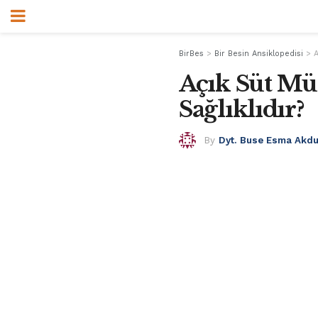
BirBes
>
Bir Besin Ansiklopedisi
>
A
Açık Süt Mü
Sağlıklıdır?
By
Dyt. Buse Esma Akd