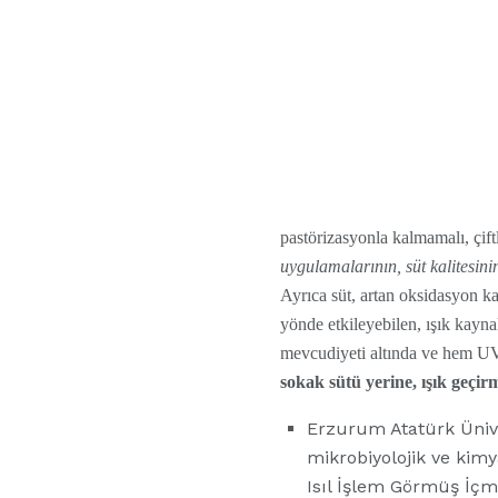
pastörizasyonla kalmamalı, çif
uygulamalarının, süt kalitesini
Ayrıca süt, artan oksidasyon k
yönde etkileyebilen, ışık kayna
mevcudiyeti altında ve hem UV
sokak sütü yerine, ışık geçir
Erzurum Atatürk Üniver
mikrobiyolojik ve kimy
Isıl İşlem Görmüş İçme