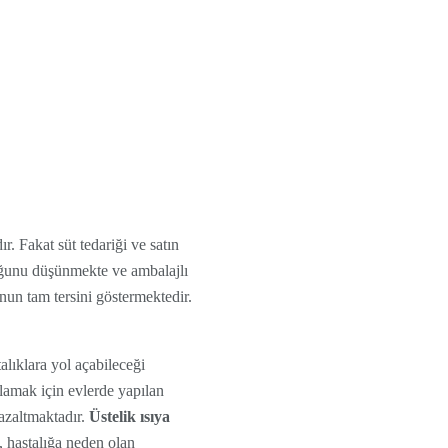
r. Fakat süt tedariği ve satın
duğunu düşünmekte ve ambalajlı
unun tam tersini göstermektedir.
alıklara yol açabileceği
ğlamak için evlerde yapılan
 azaltmaktadır.
Üstelik ısıya
, hastalığa neden olan