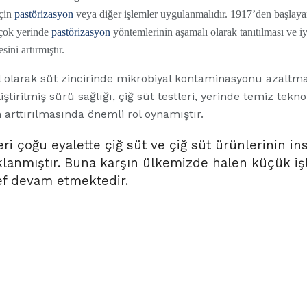
için
pastörizasyon
veya diğer işlemler uygulanmalıdır. 1917’den başlaya
rçok yerinde
pastörizasyon
yöntemlerinin aşamalı olarak tanıtılması ve iy
sini artırmıştır.
l olarak süt zincirinde mikrobiyal kontaminasyonu azaltma
liştirilmiş sürü sağlığı, çiğ süt testleri, yerinde temiz tekn
n arttırılmasında önemli rol oynamıştır.
ri çoğu eyalette çiğ süt ve çiğ süt ürünlerinin i
aklanmıştır. Buna karşın ülkemizde halen küçük i
ef devam etmektedir.