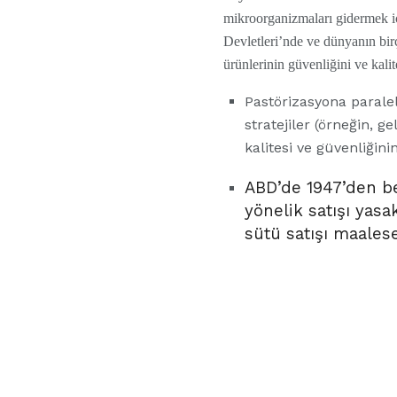
mikroorganizmaları gidermek 
Devletleri’nde ve dünyanın bi
ürünlerinin güvenliğini ve kalite
Pastörizasyona parale
stratejiler (örneğin, ge
kalitesi ve güvenliğini
ABD’de 1947’den be
yönelik satışı yas
sütü satışı maales