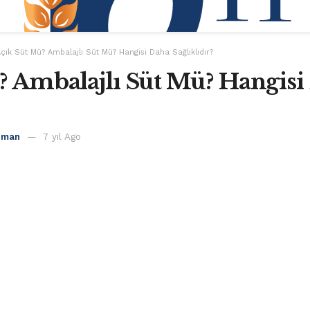
çık Süt Mü? Ambalajlı Süt Mü? Hangisi Daha Sağlıklıdır?
? Ambalajlı Süt Mü? Hangisi
uman
7 yıl Ago