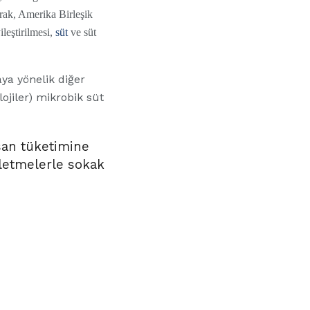
rak, Amerika Birleşik
ileştirilmesi,
süt
ve süt
ya yönelik diğer
olojiler) mikrobik süt
nsan tüketimine
şletmelerle sokak