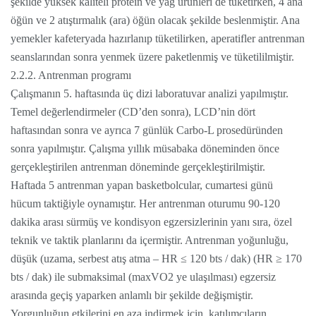
şekilde yüksek kaliteli protein ve yağ ürünleri de tüketirken, 4 ana
öğün ve 2 atıştırmalık (ara) öğün olacak şekilde beslenmiştir. Ana
yemekler kafeteryada hazırlanıp tüketilirken, aperatifler antrenman
seanslarından sonra yenmek üzere paketlenmiş ve tüketililmiştir.
2.2.2. Antrenman programı
Çalışmanın 5. haftasında üç dizi laboratuvar analizi yapılmıştır.
Temel değerlendirmeler (CD’den sonra), LCD’nin dört
haftasından sonra ve ayrıca 7 günlük Carbo-L prosedüründen
sonra yapılmıştır. Çalışma yıllık müsabaka döneminden önce
gerçekleştirilen antrenman döneminde gerçekleştirilmiştir.
Haftada 5 antrenman yapan basketbolcular, cumartesi günü
hücum taktiğiyle oynamıştır. Her antrenman oturumu 90-120
dakika arası sürmüş ve kondisyon egzersizlerinin yanı sıra, özel
teknik ve taktik planlarını da içermiştir. Antrenman yoğunluğu,
düşük (uzama, serbest atış atma – HR ≤ 120 bts / dak) (HR ≥ 170
bts / dak) ile submaksimal (maxVO2 ye ulaşılması) egzersiz
arasında geçiş yaparken anlamlı bir şekilde değişmiştir.
Yorgunluğun etkilerini en aza indirmek için, katılımcıların