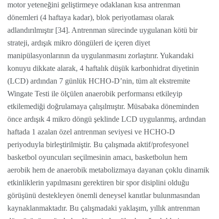
motor yeteneğini geliştirmeye odaklanan kısa antrenman
dönemleri (4 haftaya kadar), blok periyotlaması olarak
adlandırılmıştır [34]. Antrenman sürecinde uygulanan kötü bir
strateji, ardışık mikro döngüleri de içeren diyet
manipülasyonlarının da uygulanmasını zorlaştırır. Yukarıdaki
konuyu dikkate alarak, 4 haftalık düşük karbonhidrat diyetinin
(LCD) ardından 7 günlük HCHO-D’nin, tüm alt ekstremite
Wingate Testi ile ölçülen anaerobik performansı etkileyip
etkilemediği doğrulamaya çalışılmıştır. Müsabaka döneminden
önce ardışık 4 mikro döngü şeklinde LCD uygulanmış, ardından
haftada 1 azalan özel antrenman seviyesi ve HCHO-D
periyoduyla birleştirilmiştir. Bu çalışmada aktif/profesyonel
basketbol oyuncuları seçilmesinin amacı, basketbolun hem
aerobik hem de anaerobik metabolizmaya dayanan çoklu dinamik
etkinliklerin yapılmasını gerektiren bir spor disiplini olduğu
görüşünü destekleyen önemli deneysel kanıtlar bulunmasından
kaynaklanmaktadır. Bu çalışmadaki yaklaşım, yıllık antrenman