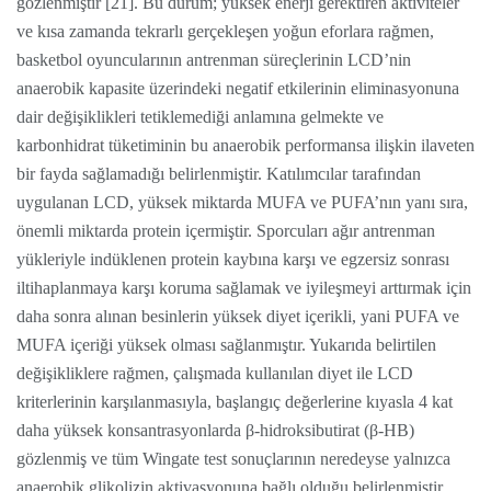
gözlenmiştir [21]. Bu durum; yüksek enerji gerektiren aktiviteler
ve kısa zamanda tekrarlı gerçekleşen yoğun eforlara rağmen,
basketbol oyuncularının antrenman süreçlerinin LCD’nin
anaerobik kapasite üzerindeki negatif etkilerinin eliminasyonuna
dair değişiklikleri tetiklemediği anlamına gelmekte ve
karbonhidrat tüketiminin bu anaerobik performansa ilişkin ilaveten
bir fayda sağlamadığı belirlenmiştir. Katılımcılar tarafından
uygulanan LCD, yüksek miktarda MUFA ve PUFA’nın yanı sıra,
önemli miktarda protein içermiştir. Sporcuları ağır antrenman
yükleriyle indüklenen protein kaybına karşı ve egzersiz sonrası
iltihaplanmaya karşı koruma sağlamak ve iyileşmeyi arttırmak için
daha sonra alınan besinlerin yüksek diyet içerikli, yani PUFA ve
MUFA içeriği yüksek olması sağlanmıştır. Yukarıda belirtilen
değişikliklere rağmen, çalışmada kullanılan diyet ile LCD
kriterlerinin karşılanmasıyla, başlangıç değerlerine kıyasla 4 kat
daha yüksek konsantrasyonlarda β-hidroksibutirat (β-HB)
gözlenmiş ve tüm Wingate test sonuçlarının neredeyse yalnızca
anaerobik glikolizin aktivasyonuna bağlı olduğu belirlenmiştir