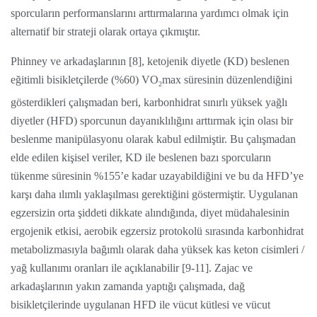
sporcuların performanslarını arttırmalarına yardımcı olmak için
alternatif bir strateji olarak ortaya çıkmıştır.
Phinney ve arkadaşlarının [8], ketojenik diyetle (KD) beslenen
eğitimli bisikletçilerde (%60) VO
max süresinin düzenlendiğini
2
gösterdikleri çalışmadan beri, karbonhidrat sınırlı yüksek yağlı
diyetler (HFD) sporcunun dayanıklılığını arttırmak için olası bir
beslenme manipülasyonu olarak kabul edilmiştir. Bu çalışmadan
elde edilen kişisel veriler, KD ile beslenen bazı sporcuların
tükenme süresinin %155’e kadar uzayabildiğini ve bu da HFD’ye
karşı daha ılımlı yaklaşılması gerektiğini göstermiştir. Uygulanan
egzersizin orta şiddeti dikkate alındığında, diyet müdahalesinin
ergojenik etkisi, aerobik egzersiz protokolü sırasında karbonhidrat
metabolizmasıyla bağımlı olarak daha yüksek kas keton cisimleri /
yağ kullanımı oranları ile açıklanabilir [9-11]. Zajac ve
arkadaşlarının yakın zamanda yaptığı çalışmada, dağ
bisikletçilerinde uygulanan HFD ile vücut kütlesi ve vücut