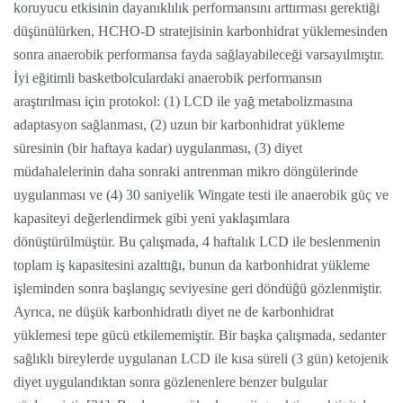
koruyucu etkisinin dayanıklılık performansını arttırması gerektiği
düşünülürken, HCHO-D stratejisinin karbonhidrat yüklemesinden
sonra anaerobik performansa fayda sağlayabileceği varsayılmıştır.
İyi eğitimli basketbolculardaki anaerobik performansın
araştırılması için protokol: (1) LCD ile yağ metabolizmasına
adaptasyon sağlanması, (2) uzun bir karbonhidrat yükleme
süresinin (bir haftaya kadar) uygulanması, (3) diyet
müdahalelerinin daha sonraki antrenman mikro döngülerinde
uygulanması ve (4) 30 saniyelik Wingate testi ile anaerobik güç ve
kapasiteyi değerlendirmek gibi yeni yaklaşımlara
dönüştürülmüştür. Bu çalışmada, 4 haftalık LCD ile beslenmenin
toplam iş kapasitesini azalttığı, bunun da karbonhidrat yükleme
işleminden sonra başlangıç seviyesine geri döndüğü gözlenmiştir.
Ayrıca, ne düşük karbonhidratlı diyet ne de karbonhidrat
yüklemesi tepe gücü etkilememiştir. Bir başka çalışmada, sedanter
sağlıklı bireylerde uygulanan LCD ile kısa süreli (3 gün) ketojenik
diyet uygulandıktan sonra gözlenenlere benzer bulgular