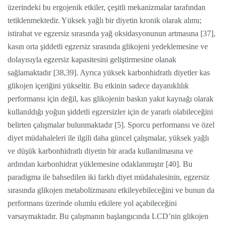
üzerindeki bu ergojenik etkiler, çeşitli mekanizmalar tarafından
tetiklenmektedir. Yüksek yağlı bir diyetin kronik olarak alımı;
istirahat ve egzersiz sırasında yağ oksidasyonunun artmasına [37],
kasın orta şiddetli egzersiz sırasında glikojeni yedeklemesine ve
dolayısıyla egzersiz kapasitesini geliştirmesine olanak
sağlamaktadır [38,39]. Ayrıca yüksek karbonhidratlı diyetler kas
glikojen içeriğini yükseltir. Bu etkinin sadece dayanıklılık
performansı için değil, kas glikojenin baskın yakıt kaynağı olarak
kullanıldığı yoğun şiddetli egzersizler için de yararlı olabileceğini
belirten çalışmalar bulunmaktadır [5]. Sporcu performansı ve özel
diyet müdahaleleri ile ilgili daha güncel çalışmalar, yüksek yağlı
ve düşük karbonhidratlı diyetin bir arada kullanılmasına ve
ardından karbonhidrat yüklemesine odaklanmıştır [40]. Bu
paradigma ile bahsedilen iki farklı diyet müdahalesinin, egzersiz
sırasında glikojen metabolizmasını etkileyebileceğini ve bunun da
performans üzerinde olumlu etkilere yol açabileceğini
varsaymaktadır. Bu çalışmanın başlangıcında LCD’nin glikojen