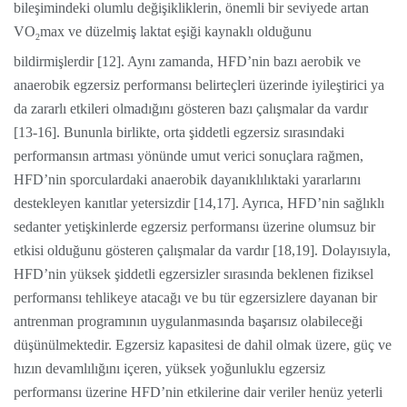
bileşimindeki olumlu değişikliklerin, önemli bir seviyede artan
VO
max ve düzelmiş laktat eşiği kaynaklı olduğunu
2
bildirmişlerdir [12]. Aynı zamanda, HFD’nin bazı aerobik ve
anaerobik egzersiz performansı belirteçleri üzerinde iyileştirici ya
da zararlı etkileri olmadığını gösteren bazı çalışmalar da vardır
[13-16]. Bununla birlikte, orta şiddetli egzersiz sırasındaki
performansın artması yönünde umut verici sonuçlara rağmen,
HFD’nin sporculardaki anaerobik dayanıklılıktaki yararlarını
destekleyen kanıtlar yetersizdir [14,17]. Ayrıca, HFD’nin sağlıklı
sedanter yetişkinlerde egzersiz performansı üzerine olumsuz bir
etkisi olduğunu gösteren çalışmalar da vardır [18,19]. Dolayısıyla,
HFD’nin yüksek şiddetli egzersizler sırasında beklenen fiziksel
performansı tehlikeye atacağı ve bu tür egzersizlere dayanan bir
antrenman programının uygulanmasında başarısız olabileceği
düşünülmektedir. Egzersiz kapasitesi de dahil olmak üzere, güç ve
hızın devamlılığını içeren, yüksek yoğunluklu egzersiz
performansı üzerine HFD’nin etkilerine dair veriler henüz yeterli