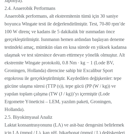
Japonya).
2.4. Anaerobik Performans
Anaerobik performans, alt ekstremitenin tümü için 30 saniye
boyunca Wingate testi ile değerlendirilmiştir. Test, 70-80 rpm’de
100 W direnç ve kadans ile 5 dakikalık bir ısınmadan önce
gerçekleştirilmiştir. Isınmanın hemen ardından başlayan deneme
testindeki amaç, mümkün olan en kısa sürede en yüksek kadansa
ulaşmak ve test süresince devam ettirmeye yönelik olmuştur. Alt
ekstremite Wingate protokolü, 0.8 Nm · kg − 1 (Lode BV,
Groningen, Hollanda) direncine sahip bir Excalibur Sport
ergokrosu ile gerçekleştirilmiştir. Kaydedilen değişkenler: tepe
gücüne ulaşma süresi (TTP (s)), tepe gücü (PP (W / kg)) ve
yapılan toplam çalışma (TW (J / kg))’yı içermiştir (Lode
Ergometre Yöneticisi – LEM, yazılım paketi, Groningen,
Hollanda).
2.5. Biyokimyasal Analiz
Laktat konsantrasyonunu (LA) ve asit-baz dengesini belirlemek
için LA (mmol / L), kan pH, bikarbonat (mmol / L) değişkenleri