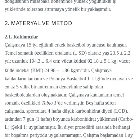
döngüsünün müsabaka döneminde yüksek yoğunluklu iş
yüklerinde toleransı arttırmaya yönelik bir yaklaşımdır.
2. MATERYAL VE METOD
2.1. Katılımcılar
Çalışmaya 15 iyi eğitimli erkek basketbol oyuncusu katılmıştır.
Temel somatik özellikleri ortalama (± SD) olarak; yaş 23.5 ± 2.2
yıl; uzunluk 194.3 ± 6.4 cm; vücut kütlesi 92.18 ± 5.1 kg; vücut
2
kütle indeksi (BMI) 24.98 ± 1.86 kg/m
‘dir. Çalışmaya
katılanların tamamı ve Polonya Basketbol 1. Ligi’nde oynayan ve
en az 5 yıllık bir antrenman deneyimine sahip olan
basketbolculardan oluşmaktadır. Çalışmaya katılanların temel
somatik özellikleri
Tablo 1
‘de verilmiştir. Beş hafta süren
çalışmada, sporculara 4 hafta düşük karbonhidrat diyeti (LCD),
ardından 7 gün (1 hafta) boyunca karbonhidrat yüklemesi (Carbo-
L) (Şekil 1) uygulanmıştır. İki diyet prosedürü arasında herhangi
bir boşaltma periyodu uygulanmamıştır. Çalışma başlamadan 1 ay