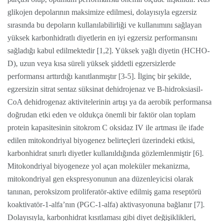
glikojen depolarının maksimize edilmesi, dolayısıyla egzersiz
sırasında bu depoların kullanılabilirliği ve kullanımını sağlayan
yüksek karbonhidratlı diyetlerin en iyi egzersiz performansını
sağladığı kabul edilmektedir [1,2]. Yüksek yağlı diyetin (HCHO-
D), uzun veya kısa süreli yüksek şiddetli egzersizlerde
performansı arttırdığı kanıtlanmıştır [3-5]. İlginç bir şekilde,
egzersizin sitrat sentaz süksinat dehidrojenaz ve B-hidroksiasil-
CoA dehidrogenaz aktivitelerinin artışı ya da aerobik performansa
doğrudan etki eden ve oldukça önemli bir faktör olan toplam
protein kapasitesinin sitokrom C oksidaz IV ile artması ile ifade
edilen mitokondriyal biyogenez belirteçleri üzerindeki etkisi,
karbonhidrat sınırlı diyetler kullanıldığında gözlemlenmiştir [6].
Mitokondriyal biyogeneze yol açan moleküler mekanizma,
mitokondriyal gen ekspresyonunun ana düzenleyicisi olarak
tanınan, peroksizom proliferatör-aktive edilmiş gama reseptörü
koaktivatör-1-alfa’nın (PGC-1-alfa) aktivasyonuna bağlanır [7].
Dolayısıyla, karbonhidrat kısıtlaması gibi diyet değişiklikleri,