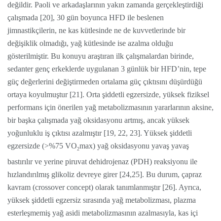
değildir. Paoli ve arkadaşlarının yakın zamanda gerçekleştirdiği
çalışmada [20], 30 gün boyunca HFD ile beslenen
jimnastikçilerin, ne kas kütlesinde ne de kuvvetlerinde bir
değişiklik olmadığı, yağ kütlesinde ise azalma olduğu
gösterilmiştir. Bu konuyu araştıran ilk çalışmalardan birinde,
sedanter genç erkeklerde uygulanan 3 günlük bir HFD’nin, tepe
güç değerlerini değiştirmeden ortalama güç çıktısını düşürdüğü
ortaya koyulmuştur [21]. Orta şiddetli egzersizde, yüksek fiziksel
performans için önerilen yağ metabolizmasının yararlarının aksine,
bir başka çalışmada yağ oksidasyonu artmış, ancak yüksek
yoğunluklu iş çıktısı azalmıştır [19, 22, 23]. Yüksek şiddetli
egzersizde (>%75 VO
max) yağ oksidasyonu yavaş yavaş
2
bastırılır ve yerine piruvat dehidrojenaz (PDH) reaksiyonu ile
hızlandırılmış glikoliz devreye girer [24,25]. Bu durum, çapraz
kavram (crossover concept) olarak tanımlanmıştır [26]. Ayrıca,
yüksek şiddetli egzersiz sırasında yağ metabolizması, plazma
esterleşmemiş yağ asidi metabolizmasının azalmasıyla, kas içi