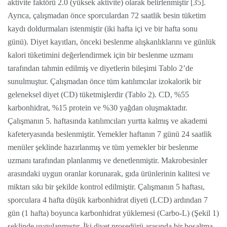
aktivite faktörü 2.0 (yüksek aktivite) olarak belirlenmiştir [35].
Ayrıca, çalışmadan önce sporculardan 72 saatlik besin tüketim
kaydı doldurmaları istenmiştir (iki hafta içi ve bir hafta sonu
günü). Diyet kayıtları, önceki beslenme alışkanlıklarını ve günlük
kalori tüketimini değerlendirmek için bir beslenme uzmanı
tarafından tahmin edilmiş ve diyetlerin bileşimi Tablo 2’de
sunulmuştur. Çalışmadan önce tüm katılımcılar izokalorik bir
geleneksel diyet (CD) tüketmişlerdir (Tablo 2). CD, %55
karbonhidrat, %15 protein ve %30 yağdan oluşmaktadır.
Çalışmanın 5. haftasında katılımcıları yurtta kalmış ve akademi
kafeteryasında beslenmiştir. Yemekler haftanın 7 günü 24 saatlik
menüler şeklinde hazırlanmış ve tüm yemekler bir beslenme
uzmanı tarafından planlanmış ve denetlenmiştir. Makrobesinler
arasındaki uygun oranlar korunarak, gıda ürünlerinin kalitesi ve
miktarı sıkı bir şekilde kontrol edilmiştir. Çalışmanın 5 haftası,
sporculara 4 hafta düşük karbonhidrat diyeti (LCD) ardından 7
gün (1 hafta) boyunca karbonhidrat yüklemesi (Carbo-L) (Şekil 1)
şeklinde uygulanmıştır. İki diyet prosedürü arasında bir boşaltma