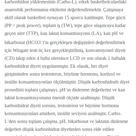
karbonhidrat yüklemesinin (Carbo-L), erkek basketbolculardaki
anaerobik performansa etkilerini değerlendirmektir. Çalışmaya
aktif olarak basketbol oynayan 15 sporcu katılmıştır. Tepe gücü
(PP = peak power), toplam iş (TW), tepe güce ulaşıncaya kadar
geçen süre (TTP), kan laktat konsantrasyonu (LA), kan pH ve
–
bikarbonat (HCO3
)’ta gerçekleşen değişimleri değerlendirmek
için Wingate testi üç kez gerçekleştirilmiş, konvansiyonel diyeti
(CD) takip eden 4 hafta süresince LCD ve son olarak 1 haftalık
karbonhidrat diyeti uygulanmıştır. Ek olarak, her diyet
girişiminden sonra testosteron, büyüme hormonu, kortizol ve
insülin konsantrasyonları ölçülmüştür. Düşük karbonhidratlı diyet
prosedürü toplam çalışmayı, pH’ın dinlenme değerlerini ve kan
laktat konsantrasyonunu önemli ölçüde azaltmıştır. Düşük
karbonhidrat diyeti sonrası, testosteron ve büyüme hormonu
konsantrasyonları artarken, insülin seviyesi azalmıştır. Carbo-
L’den sonra toplam çalışma, pH, bikarbonat ve laktatın dinlenme
değerleri düşük karbonhidrat diyetinden sonra elde edilen