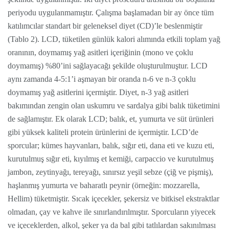
periyodu uygulanmamıştır. Çalışma başlamadan bir ay önce tüm
katılımcılar standart bir geleneksel diyet (CD)’le beslenmiştir
(Tablo 2). LCD, tüketilen günlük kalori alımında etkili toplam yağ
oranının, doymamış yağ asitleri içeriğinin (mono ve çoklu
doymamış) %80’ini sağlayacağı şekilde oluşturulmuştur. LCD
aynı zamanda 4-5:1’i aşmayan bir oranda n-6 ve n-3 çoklu
doymamış yağ asitlerini içermiştir. Diyet, n-3 yağ asitleri
bakımından zengin olan uskumru ve sardalya gibi balık tüketimini
de sağlamıştır. Ek olarak LCD; balık, et, yumurta ve süt ürünleri
gibi yüksek kaliteli protein ürünlerini de içermiştir. LCD’de
sporcular; kümes hayvanları, balık, sığır eti, dana eti ve kuzu eti,
kurutulmuş sığır eti, kıyılmış et kemiği, carpaccio ve kurutulmuş
jambon, zeytinyağı, tereyağı, sınırsız yeşil sebze (çiğ ve pişmiş),
haşlanmış yumurta ve baharatlı peynir (örneğin: mozzarella,
Hellim) tüketmiştir. Sıcak içecekler, şekersiz ve bitkisel ekstraktlar
olmadan, çay ve kahve ile sınırlandırılmıştır. Sporcuların yiyecek
ve içeceklerden, alkol, şeker ya da bal gibi tatlılardan sakınılması