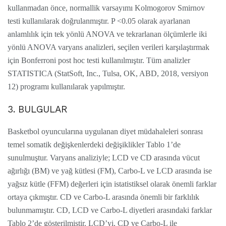
kullanmadan önce, normallik varsayımı Kolmogorov Smirnov
testi kullanılarak doğrulanmıştır. P <0.05 olarak ayarlanan
anlamlılık için tek yönlü ANOVA ve tekrarlanan ölçümlerle iki
yönlü ANOVA varyans analizleri, seçilen verileri karşılaştırmak
için Bonferroni post hoc testi kullanılmıştır. Tüm analizler
STATISTICA (StatSoft, Inc., Tulsa, OK, ABD, 2018, versiyon
12) programı kullanılarak yapılmıştır.
3. BULGULAR
Basketbol oyuncularına uygulanan diyet müdahaleleri sonrası
temel somatik değişkenlerdeki değişiklikler Tablo 1’de
sunulmuştur. Varyans analiziyle; LCD ve CD arasında vücut
ağırlığı (BM) ve yağ kütlesi (FM), Carbo-L ve LCD arasında ise
yağsız kütle (FFM) değerleri için istatistiksel olarak önemli farklar
ortaya çıkmıştır. CD ve Carbo-L arasında önemli bir farklılık
bulunmamıştır. CD, LCD ve Carbo-L diyetleri arasındaki farklar
Tablo 2’de gösterilmiştir. LCD’yi, CD ve Carbo-L ile