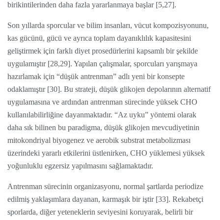
birikintilerinden daha fazla yararlanmaya başlar [5,27].
Son yıllarda sporcular ve bilim insanları, vücut kompozisyonunu,
kas gücünü, gücü ve ayrıca toplam dayanıklılık kapasitesini
geliştirmek için farklı diyet prosedürlerini kapsamlı bir şekilde
uygulamıştır [28,29]. Yapılan çalışmalar, sporcuları yarışmaya
hazırlamak için “düşük antrenman” adlı yeni bir konsepte
odaklamıştır [30]. Bu strateji, düşük glikojen depolarının alternatif
uygulamasına ve ardından antrenman sürecinde yüksek CHO
kullanılabilirliğine dayanmaktadır. “Az uyku” yöntemi olarak
daha sık bilinen bu paradigma, düşük glikojen mevcudiyetinin
mitokondriyal biyogenez ve aerobik substrat metabolizması
üzerindeki yararlı etkilerini üstlenirken, CHO yüklemesi yüksek
yoğunluklu egzersiz yapılmasını sağlamaktadır.
Antrenman sürecinin organizasyonu, normal şartlarda periodize
edilmiş yaklaşımlara dayanan, karmaşık bir iştir [33]. Rekabetçi
sporlarda, diğer yeteneklerin seviyesini koruyarak, belirli bir