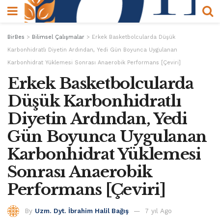
BirBes
>
Bilimsel Çalışmalar
>
Erkek Basketbolcularda Düşük
Karbonhidratlı Diyetin Ardından, Yedi Gün Boyunca Uygulanan
Karbonhidrat Yüklemesi Sonrası Anaerobik Performans [Çeviri]
Erkek Basketbolcularda
Düşük Karbonhidratlı
Diyetin Ardından, Yedi
Gün Boyunca Uygulanan
Karbonhidrat Yüklemesi
Sonrası Anaerobik
Performans [Çeviri]
By
Uzm. Dyt. İbrahim Halil Bağış
7 yıl Ago