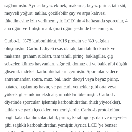
sağlanmıştır. Ayrıca beyaz ekmek, makarna, beyaz pirinç, tatlı süt,
meyveli yoğurt, tatlılar, çözülebilir çay ve arpa kahvesi
tüketilmesine izin verilmemiştir. LCD’nin 4 haftasında sporcular, 4
ana öğün ve 1 atıştırmalık (ara) öğün şeklinde beslenmiştir.
Carbo-L, %75 karbonhidrat, %16 protein ve %9 yağdan
oluşmuştur. Carbo-L diyeti esas olarak, tam tahıllı ekmek ve
makarna, graham ruloları, tam tahıllı pirinç, baklagiller, çiğ
sebzeler, kümes hayvanları, sığır eti, domuz eti ve balık gibi düşük
glisemik indeksli karbonhidratları içermiştir. Sporcular sadece
antrenmandan sonra, muz, bal, incir, dactyl veya beyaz pirinç,
patates, haşlanmış havuç ve pancarlı yemekler gibi orta veya
yüksek glisemik indeksli atıştırmalıklar tüketmiştir. Carbo-L
diyetinde sporcular, işlenmiş karbonhidratları (hızlı yiyecekler),
tatlıları ve gazlı içecekleri yememişlerdir. Carbo-L protokolüne
bağlı kalan katılımcılar; tahıl, pirinç, karabuğday, darı ve meyveler
gibi sağlıklı karbonhidratları yemiştir. Ayrıca LCD’ye benzer