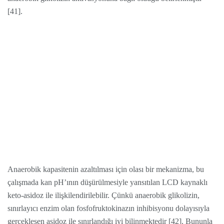
[41].
Anaerobik kapasitenin azaltılması için olası bir mekanizma, bu
çalışmada kan pH’ının düşürülmesiyle yansıtılan LCD kaynaklı
keto-asidoz ile ilişkilendirilebilir. Çünkü anaerobik glikolizin,
sınırlayıcı enzim olan fosfofruktokinazın inhibisyonu dolayısıyla
gerçekleşen asidoz ile sınırlandığı iyi bilinmektedir [42]. Bununla