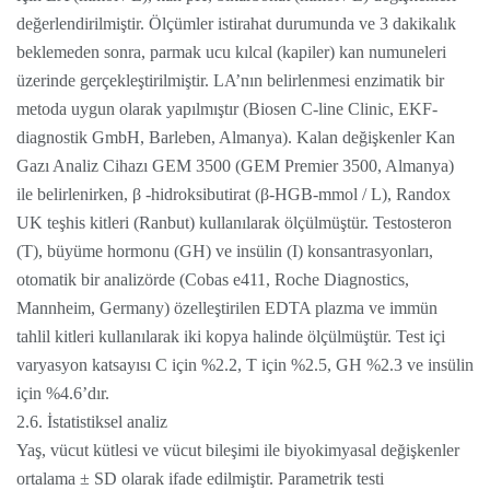
değerlendirilmiştir. Ölçümler istirahat durumunda ve 3 dakikalık
beklemeden sonra, parmak ucu kılcal (kapiler) kan numuneleri
üzerinde gerçekleştirilmiştir. LA’nın belirlenmesi enzimatik bir
metoda uygun olarak yapılmıştır (Biosen C-line Clinic, EKF-
diagnostik GmbH, Barleben, Almanya). Kalan değişkenler Kan
Gazı Analiz Cihazı GEM 3500 (GEM Premier 3500, Almanya)
ile belirlenirken, β -hidroksibutirat (β-HGB-mmol / L), Randox
UK teşhis kitleri (Ranbut) kullanılarak ölçülmüştür. Testosteron
(T), büyüme hormonu (GH) ve insülin (I) konsantrasyonları,
otomatik bir analizörde (Cobas e411, Roche Diagnostics,
Mannheim, Germany) özelleştirilen EDTA plazma ve immün
tahlil kitleri kullanılarak iki kopya halinde ölçülmüştür. Test içi
varyasyon katsayısı C için %2.2, T için %2.5, GH %2.3 ve insülin
için %4.6’dır.
2.6. İstatistiksel analiz
Yaş, vücut kütlesi ve vücut bileşimi ile biyokimyasal değişkenler
ortalama ± SD olarak ifade edilmiştir. Parametrik testi