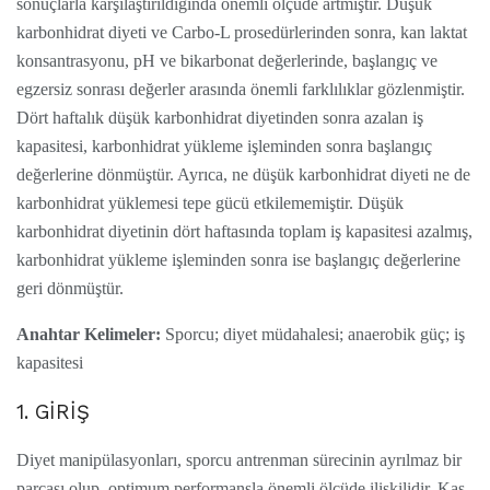
sonuçlarla karşılaştırıldığında önemli ölçüde artmıştır. Düşük
karbonhidrat diyeti ve Carbo-L prosedürlerinden sonra, kan laktat
konsantrasyonu, pH ve bikarbonat değerlerinde, başlangıç ve
egzersiz sonrası değerler arasında önemli farklılıklar gözlenmiştir.
Dört haftalık düşük karbonhidrat diyetinden sonra azalan iş
kapasitesi, karbonhidrat yükleme işleminden sonra başlangıç
değerlerine dönmüştür. Ayrıca, ne düşük karbonhidrat diyeti ne de
karbonhidrat yüklemesi tepe gücü etkilememiştir. Düşük
karbonhidrat diyetinin dört haftasında toplam iş kapasitesi azalmış,
karbonhidrat yükleme işleminden sonra ise başlangıç değerlerine
geri dönmüştür.
Anahtar Kelimeler:
Sporcu; diyet müdahalesi; anaerobik güç; iş
kapasitesi
1. GİRİŞ
Diyet manipülasyonları, sporcu antrenman sürecinin ayrılmaz bir
parçası olup, optimum performansla önemli ölçüde ilişkilidir. Kas