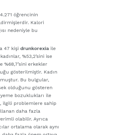
 4.271 öğrencinin
dirmişlerdir. Kalori
gısı nedeniyle bu
a 47 kişi
drunkorexia
ile
kadınlar, %53,2’sini ise
 %68,7’sini erkekler
duğu gösterilmiştir. Kadın
unmuştur. Bu bulgular,
ksek olduğunu gösteren
e yeme bozuklukları ile
 ilgili problemlere sahip
ullanan daha fazla
rimli olabilir. Ayrıca
cılar ortalama olarak aynı
lı daha fazla önem ortaya