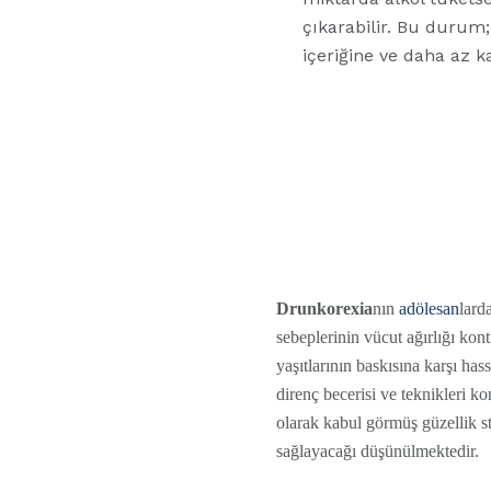
çıkarabilir. Bu durum
içeriğine ve daha az ka
Drunkorexia
nın
adölesan
lard
sebeplerinin vücut ağırlığı kon
yaşıtlarının baskısına karşı ha
direnç becerisi ve teknikleri k
olarak kabul görmüş güzellik st
sağlayacağı düşünülmektedir.