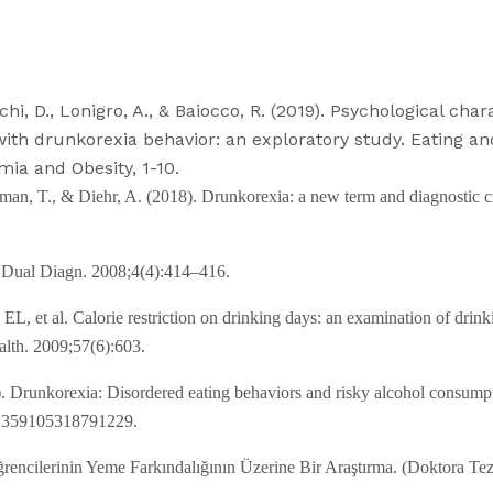
nchi, D., Lonigro, A., & Baiocco, R. (2019). Psychological cha
with drunkorexia behavior: an exploratory study. Eating a
mia and Obesity, 1-10.
, T., & Diehr, A. (2018). Drunkorexia: a new term and diagnostic cri
Dual Diagn. 2008;4(4):414–416.
L, et al. Calorie restriction on drinking days: an examination of dri
alth. 2009;57(6):603.
). Drunkorexia: Disordered eating behaviors and risky alcohol consum
, 1359105318791229.
rencilerinin Yeme Farkındalığının Üzerine Bir Araştırma. (Doktora Tez