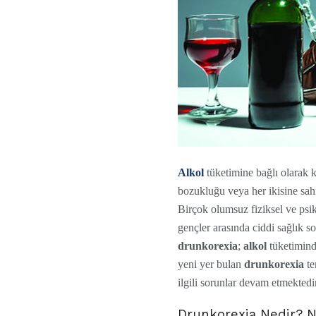
Alkol
tüketimine bağlı olarak k
bozukluğu veya her ikisine sahi
Birçok olumsuz fiziksel ve psik
gençler arasında ciddi sağlık s
drunkorexia
;
alkol
tüketiminde
yeni yer bulan
drunkorexia
te
ilgili sorunlar devam etmektedir
Drunkorexia Nedir? N