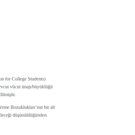
on for College Students)
evcut vücut imajı/büyüklüğü
ilmiştir.
Yeme Bozuklukları’nın bir alt
bileceği düşünüldüğünden