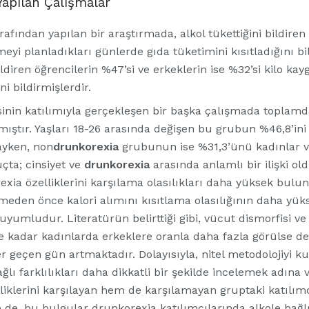
 Yapılan Çalışmalar
rafından yapılan bir araştırmada, alkol tükettiğini bildiren
yi planladıkları günlerde gıda tüketimini kısıtladığını bil
ildiren öğrencilerin %47’si ve erkeklerin ise %32’si kilo kay
ni bildirmişlerdir.
sinin katılımıyla gerçekleşen bir başka çalışmada toplamd
ılamıştır. Yaşları 18-26 arasında değişen bu grubun %46,8’ini 
ayken, non
drunkorexia
grubunun ise %31,3’ünü kadınlar ve
çta; cinsiyet ve
drunkorexia
arasında anlamlı bir ilişki ol
rexia özelliklerini karşılama olasılıkları daha yüksek bul
eden önce kalori alımını kısıtlama olasılığının daha yü
uyumludur. Literatürün belirttiği gibi, vücut dismorfisi v
ne kadar kadınlarda erkeklere oranla daha fazla görülse de,
er geçen gün artmaktadır. Dolayısıyla, nitel metodolojiyi k
ğlı farklılıkları daha dikkatli bir şekilde incelemek adına ve
liklerini karşılayan hem de karşılamayan gruptaki katılım
e de, bu bulgular drunkorexia katılımcılarında alkole bağ