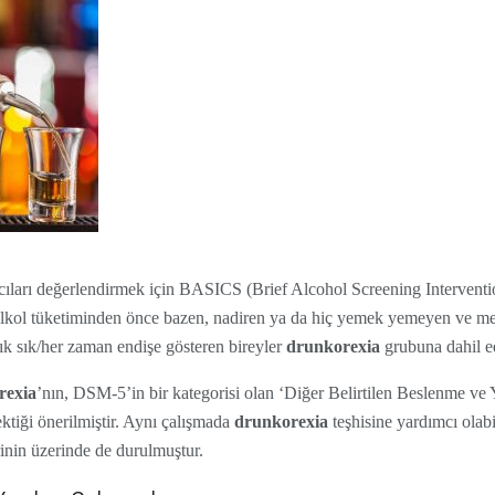
mcıları değerlendirmek için BASICS (Brief Alcohol Screening Interventi
e alkol tüketiminden önce bazen, nadiren ya da hiç yemek yemeyen ve m
k sık/her zaman endişe gösteren bireyler
drunkorexia
grubuna dahil ed
rexia
’nın, DSM-5’in bir kategorisi olan ‘Diğer Belirtilen Beslenme ve 
ektiği önerilmiştir. Aynı çalışmada
drunkorexia
teşhisine yardımcı ola
rinin üzerinde de durulmuştur.