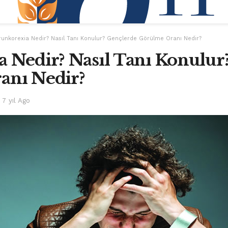
runkorexia Nedir? Nasıl Tanı Konulur? Gençlerde Görülme Oranı Nedir?
 Nedir? Nasıl Tanı Konulur
anı Nedir?
7 yıl Ago