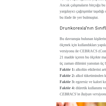
Ancak çalışmaların birçoğu bu 
yargılayıcı çağrışımlar taşıdı
bu ifade ile yer bulmuştur.
Drunkorexia’nın Sınıf
Bu davranışta bulunan kişileri
ölçmek için kullandıkları yapıla
versiyonu ile CEBRACS (Compe
21 madde içeren bu ölçekte madd
üç zaman dilimini yansıtan üç bö
Faktör 1:
alkolün etkilerini art
Faktör 2:
alkol tüketiminden ka
Faktör 3:
egzersiz ve kalori kı
Faktör 4:
diüretik kullanımı v
CEBRACS’ın İtalyan versiyonu tat