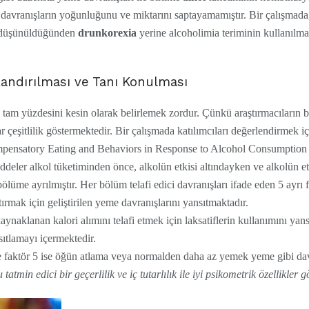
davranışların yoğunluğunu ve miktarını saptayamamıştır. Bir çalışmad
ğı düşünüldüğünden
drunkorexia
yerine alcoholimia teriminin kullanılm
landırılması ve Tanı Konulması
n tam yüzdesini kesin olarak belirlemek zordur. Çünkü araştırmacıların 
r çeşitlilik göstermektedir. Bir çalışmada katılımcıları değerlendirmek i
nsatory Eating and Behaviors in Response to Alcohol Consumption Sc
eler alkol tüketiminden önce, alkolün etkisi altındayken ve alkolün etk
lüme ayrılmıştır. Her bölüm telafi edici davranışları ifade eden 5 ayrı f
tırmak için geliştirilen yeme davranışlarını yansıtmaktadır.
ynaklanan kalori alımını telafi etmek için laksatiflerin kullanımını yans
sıtlamayı içermektedir.
e faktör 5 ise öğün atlama veya normalden daha az yemek yeme gibi davr
min edici bir geçerlilik ve iç tutarlılık ile iyi psikometrik özellikler gö