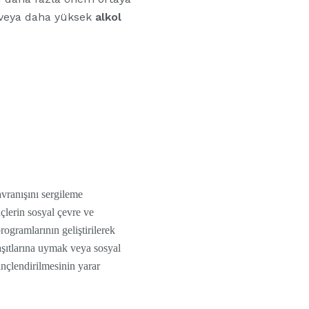
si veya daha yüksek
alkol
avranışını sergileme
çlerin sosyal çevre ve
ogramlarının geliştirilerek
yaşıtlarına uymak veya sosyal
inçlendirilmesinin yarar