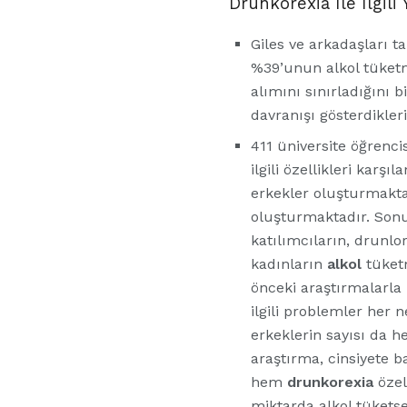
Drunkorexia İle İlgili
Giles ve arkadaşları ta
%39’unun alkol tüketme
alımını sınırladığını b
davranışı gösterdikleri
411 üniversite öğrenci
ilgili özellikleri karş
erkekler oluşturmakt
oluşturmaktadır. Sonu
katılımcıların, drunlo
kadınların
alkol
tüketm
önceki araştırmalarla 
ilgili problemler her 
erkeklerin sayısı da h
araştırma, cinsiyete ba
hem
drunkorexia
özel
miktarda alkol tükets