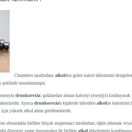
Chambers tarafından;
alkol
den gelen kalori tüketimini dengelem
 şeklinde tanımlanmıştır.
anımıyla
drunkorexia
; gıdalardan alınan kaloriyi (enerjiyi) kısıtlayara
rakterizedir. Ayrıca
drunkorexia
lı kişilerde tüketilen
alkol
ün kalorisini 
 için yüksek alkol alımı görülmektedir.
ma olmamakla birlikte birçok araştırmacı tarafından; öğün atlamak veya 
ibi düzensiz yeme davranışları ile birlikte
alkol
tüketiminin kombinasyo