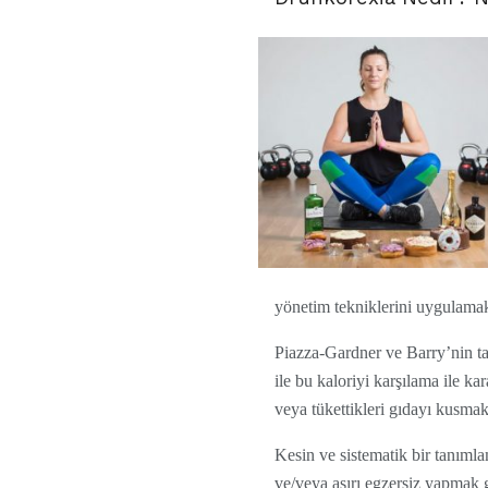
yönetim tekniklerini uygulamak
Piazza-Gardner ve Barry’nin t
ile bu kaloriyi karşılama ile ka
veya tükettikleri gıdayı kusmak
Kesin ve sistematik bir tanımla
ve/veya aşırı egzersiz yapmak g