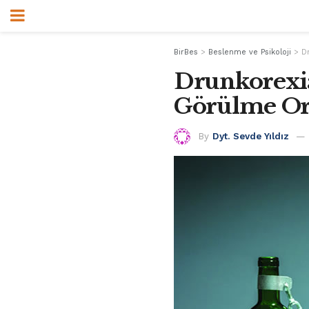
BirBes
>
Beslenme ve Psikoloji
>
D
Drunkorexia
Görülme Or
By
Dyt. Sevde Yıldız