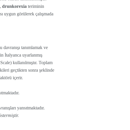
a,
drunkorexia
teriminin
ası uygun görülerek çalışmada
bu davranışı tanımlamak ve
çin İtalyanca uyarlanmış
ale) kullanılmıştır. Toplam
ileri geçtikten sonra şeklinde
aktörü içerir.
ıtmaktadır.
anışları yansıtmaktadır.
stermiştir.