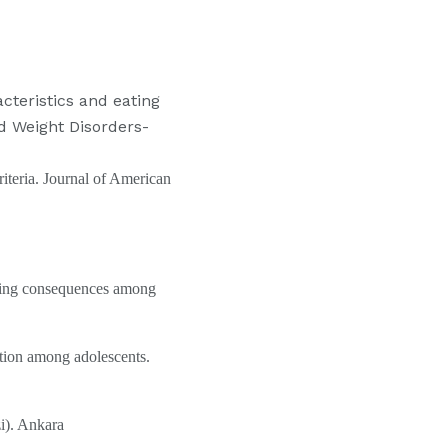
racteristics and eating
nd Weight Disorders-
teria. Journal of American
nking consequences among
ption among adolescents.
i). Ankara