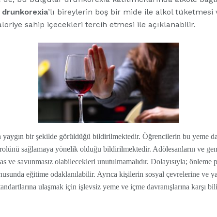
;
drunkorexia
’lı bireylerin boş bir mide ile alkol tüketme
loriye sahip içecekleri tercih etmesi ile açıklanabilir.
a yaygın bir şekilde görüldüğü bildirilmektedir. Öğrencilerin bu yeme d
trolünü sağlamaya yönelik olduğu bildirilmektedir. Adölesanların ve gen
ssas ve savunmasız olabilecekleri unutulmamalıdır. Dolayısıyla; önleme pr
onusunda eğitime odaklanılabilir. Ayrıca kişilerin sosyal çevrelerine ve 
andartlarına ulaşmak için işlevsiz yeme ve içme davranışlarına karşı bil