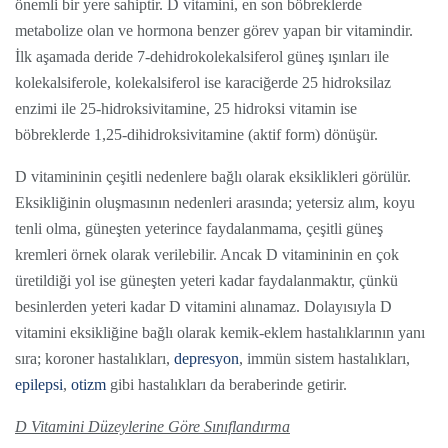
önemli bir yere sahiptir. D vitamini, en son böbreklerde
metabolize olan ve hormona benzer görev yapan bir vitamindir.
İlk aşamada deride 7-dehidrokolekalsiferol güneş ışınları ile
kolekalsiferole, kolekalsiferol ise karaciğerde 25 hidroksilaz
enzimi ile 25-hidroksivitamine, 25 hidroksi vitamin ise
böbreklerde 1,25-dihidroksivitamine (aktif form) dönüşür.
D vitamininin çeşitli nedenlere bağlı olarak eksiklikleri görülür.
Eksikliğinin oluşmasının nedenleri arasında; yetersiz alım, koyu
tenli olma, güneşten yeterince faydalanmama, çeşitli güneş
kremleri örnek olarak verilebilir. Ancak D vitamininin en çok
üretildiği yol ise güneşten yeteri kadar faydalanmaktır, çünkü
besinlerden yeteri kadar D vitamini alınamaz. Dolayısıyla D
vitamini eksikliğine bağlı olarak kemik-eklem hastalıklarının yanı
sıra; koroner hastalıkları,
depresyon
, immün sistem hastalıkları,
epilepsi
,
otizm
gibi hastalıkları da beraberinde getirir.
D Vitamini Düzeylerine Göre Sınıflandırma