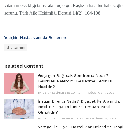
vitamini eksikliği tanısı alan üç olgu: Raştizm hala bir halk sağlık
sorunu, Türk Aile Hekimliği Dergisi 14(2), 104-108
C
Yetişkin Hastalıklarında Beslenme
a
T
d vitamini
t
a
e
g
g
s
o
Related Content
:
r
i
Geçirgen Bağırsak Sendromu Nedir?
e
Belirtileri Nelerdir? Beslenme Tedavisi
s
Nasıldır?
:
BY
DYT. NESLIHAN YEŞILOTALI
AĞUSTOS 11, 2022
İnsülin Direnci Nedir? Diyabet İle Arasında
Nasıl Bir İlişki Bulunur? Tedavisi Nasıl
Olmalıdır?
BY
DYT. BETÜL EBRAR GÜLCAN
HAZIRAN 27, 2021
Vertigo İle İlişkili Hastalıklar Nelerdir? Hangi