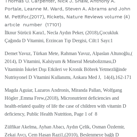
Thomas O. Carpenter, Nick J. Shaw, Anthony A.
Portale, Leanne M. Ward, Steven A. Abrams and John
M. Pettifor,(2017), Rickets, Nature Reviews volume (4)
artıcle number (17101)
İlknur Sürücü Kara1, Necla Aydın Peker, (2018),Çocukluk
Çağında D Vitamini, Erzincan Tıp Dergisi, Cilt:1 Sayı:1
Demet Yavuz, Türkan Mete, Rahman Yavuz, Alpaslan Altunoğlu,(
2014), D Vitamini, Kalsiyum & Mineral Metabolizması,D
Vitaminin İskelet Dışı Etkileri ve Kronik Böbrek Yetmezliğinde
Nutrisyonel D Vitamini Kullanımı, Ankara Med J, 14(4),162-171
Magda Aguiar, Lazaros Andronis, Miranda Pallan, Wolfgang
Högler ,Emma Frew,(2018), Micronutrient deficiencies and
health-related quality of life the case of children with vitamin D
deficiency, Public Health Nutrition, Page 1 of 8
Zülfikar Akelma, Ayhan Abacı, Aydın Çelik, Osman Özdemir,
Zekai Avcı, Cem Hasan Razi1,(2010), Beslenmeye bağlı D