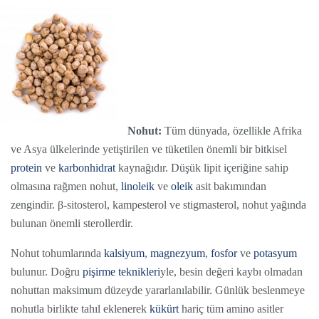
Nohut:
Tüm dünyada, özellikle Afrika
ve Asya ülkelerinde yetiştirilen ve tüketilen önemli bir bitkisel
protein
ve
karbonhidrat
kaynağıdır. Düşük lipit içeriğine sahip
olmasına rağmen nohut,
linoleik
ve
oleik
asit bakımından
zengindir. β-sitosterol, kampesterol ve stigmasterol, nohut yağında
bulunan önemli sterollerdir.
Nohut tohumlarında
kalsiyum
,
magnezyum
,
fosfor
ve
potasyum
bulunur. Doğru
pişirme teknikleri
yle, besin değeri kaybı olmadan
nohuttan maksimum düzeyde yararlanılabilir. Günlük beslenmeye
nohutla birlikte tahıl eklenerek
kükürt
hariç tüm amino asitler