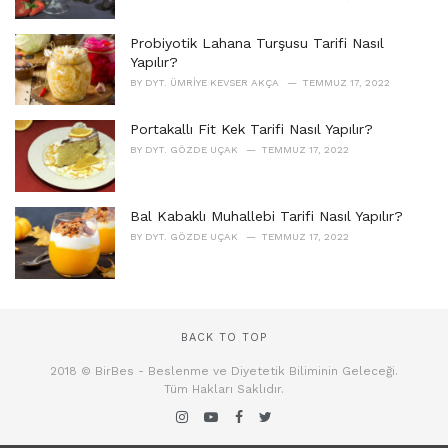
Probiyotik Lahana Turşusu Tarifi Nasıl
Yapılır?
BY
DYT. ÜMRIYE KEVSER AKÇA
TEMMUZ 17, 2022
Portakallı Fit Kek Tarifi Nasıl Yapılır?
BY
DYT. GÖZDE UÇAK
TEMMUZ 17, 2022
Bal Kabaklı Muhallebi Tarifi Nasıl Yapılır?
BY
DYT. GÖZDE UÇAK
TEMMUZ 17, 2022
BACK TO TOP
2018 © BirBes - Beslenme ve Diyetetik Biliminin Geleceği.
Tüm Hakları Saklıdır.