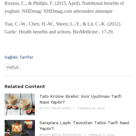
Ruxton, C., & Phillips, F. (2015, April). Nutritional benefits of
yoghurt. NHDmag: NHDmag.com adresinden alınmıştır
Tsai, C.-W., Chen, H.-W., Sheen, L.-Y., & Lii, C.-K. (2012).
Garlic: Health benefits and actions. BioMedicine , 17-29.
C
Sağlıklı Tarifler
a
T
nohut
t
a
e
g
g
s
o
Related Content
:
r
i
Tatlı Krizine Birebir: İncir Uyutması Tarifi
e
Nasıl Yapılır?
s
BY
DYT. PINAR GIRAY
TEMMUZ 16, 2022
:
Saraylara Layık: Tavsultan Tatlısı Tarifi Nasıl
Yapılır?
BY
DYT. BETÜL KARAASLAN
TEMMUZ 17, 2022