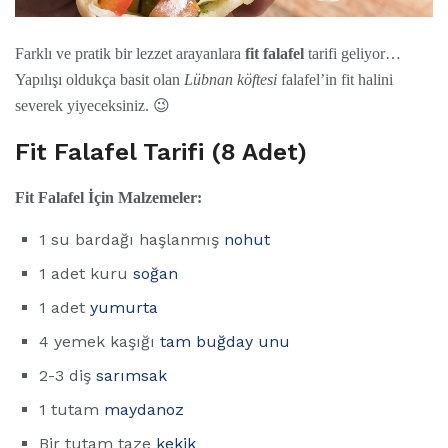
Farklı ve pratik bir lezzet arayanlara
fit falafel
tarifi geliyor…
Yapılışı oldukça basit olan
Lübnan köftesi
falafel’in fit halini
severek yiyeceksiniz. 😉
Fit Falafel Tarifi (8 Adet)
Fit Falafel İçin Malzemeler:
1 su bardağı haşlanmış
nohut
1 adet kuru
soğan
1 adet
yumurta
4 yemek kaşığı
tam buğday unu
2-3 diş
sarımsak
1 tutam
maydanoz
Bir tutam taze
kekik