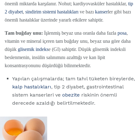
önemli miktarda karşılanır. Nohut; kardiyovasküler hastalıklar,
tip
2 diyabet
,
sindirim sistemi hastalıkları
ve bazı
kanser
ler gibi bazı
önemli hastalıklar üzerinde yararlı etkilere sahiptir.
Tam buğday unu:
İşlenmiş beyaz una oranla daha fazla
posa
,
vitamin ve mineral içeren tam buğday unu, beyaz una göre daha
düşük
glisemik indeks
e (GI) sahiptir. Düşük glisemik indeksli
beslenmenin, insülin salınımını azalttığı ve kan lipit
konsantrasyonunu düşürdüğü bilinmektedir.
Yapılan çalışmalarda; tam tahıl tüketen bireylerde,
kalp hastalıkları
, tip 2 diyabet, gastrointestinal
sistem kanserleri ve
obezite
riskinin önemli
derecede azaldığı belirtilmektedir.