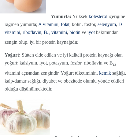
Yumurta:
Yüksek
kolesterol
içeriğine
rağmen yumurta;
A vitamini
,
folat
, kolin, fosfor,
selenyum
,
D
vitamini
,
riboflavin
,
B
vitamini
,
biotin
ve
iyo
t
bakımından
12
zengin olup, iyi bir protein kaynağıdır.
Yoğurt:
Sütten elde edilen ve iyi kaliteli protein kaynağı olan
yoğurt; kalsiyum, iyot, potasyum, fosfor, riboflavin ve B
12
vitamini açısından zengindir. Yoğurt tüketiminin,
kemik
sağlığı,
kalp-damar sağlığı, diyabet ve obezitede olumlu yönde etkileri
olduğu düşünülmektedir.