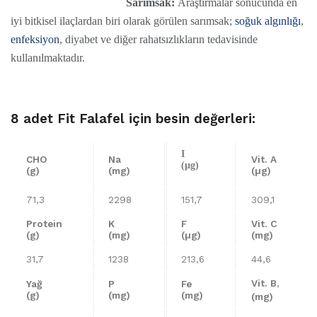
Sarımsak:
Araştırmalar sonucunda en
iyi bitkisel ilaçlardan biri olarak görülen sarımsak;
soğuk algınlığı
,
enfeksiyon
, diyabet ve diğer rahatsızlıkların tedavisinde
kullanılmaktadır.
8 adet Fit Falafel için besin değerleri:
I
CHO
Na
Vit. A
(µg)
(g)
(mg)
(µg)
71,3
2298
151,7
309,1
Protein
K
F
Vit. C
(g)
(mg)
(µg)
(mg)
31,7
1238
213,6
44,6
Vit. B
Yağ
P
Fe
³
(g)
(mg)
(mg)
(mg)