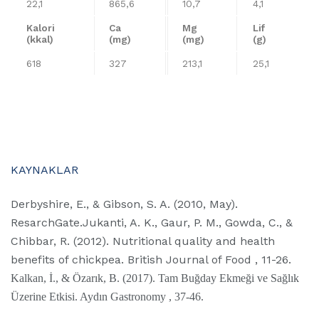
22,1
865,6
10,7
4,1
Kalori
Ca
Mg
Lif
(kkal)
(mg)
(mg)
(g)
618
327
213,1
25,1
KAYNAKLAR
Derbyshire, E., & Gibson, S. A. (2010, May).
ResarchGate.Jukanti, A. K., Gaur, P. M., Gowda, C., &
Chibbar, R. (2012). Nutritional quality and health
benefits of chickpea. British Journal of Food , 11-26.
Kalkan, İ., & Özarık, B. (2017). Tam Buğday Ekmeği ve Sağlık
Üzerine Etkisi. Aydın Gastronomy , 37-46.