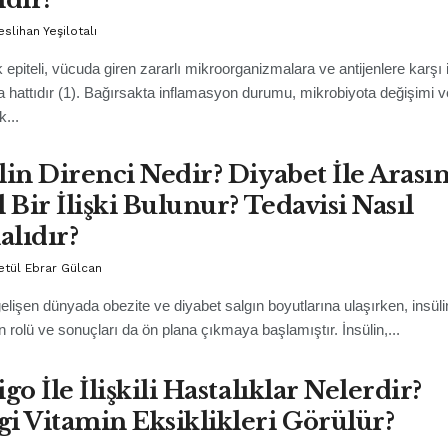
eslihan Yeşilotalı
 epiteli, vücuda giren zararlı mikroorganizmalara ve antijenlere karşı i
hattıdır (1). Bağırsakta inflamasyon durumu, mikrobiyota değişimi v
k...
lin Direnci Nedir? Diyabet İle Arası
l Bir İlişki Bulunur? Tedavisi Nasıl
lıdır?
etül Ebrar Gülcan
gelişen dünyada obezite ve diyabet salgın boyutlarına ulaşırken, insüli
in rolü ve sonuçları da ön plana çıkmaya başlamıştır. İnsülin,...
igo İle İlişkili Hastalıklar Nelerdir?
i Vitamin Eksiklikleri Görülür?