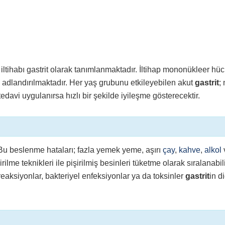
tihabı gastrit olarak tanımlanmaktadır. İltihap mononükleer hücr
arak adlandırılmaktadır. Her yaş grubunu etkileyebilen akut
gastrit
;
tedavi uygulanırsa hızlı bir şekilde iyileşme gösterecektir.
 Bu beslenme hataları; fazla yemek yeme, aşırı
çay
,
kahve
,
alkol
lme teknikleri ile pişirilmiş besinleri tüketme olarak sıralanabili
reaksiyonlar, bakteriyel enfeksiyonlar ya da toksinler
gastrit
in d