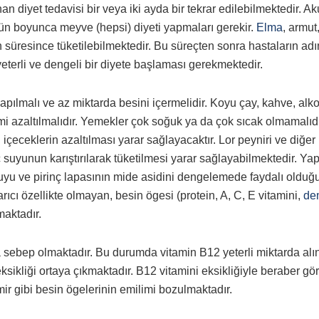
diyet tedavisi bir veya iki ayda bir tekrar edilebilmektedir. Ak
ün boyunca meyve (hepsi) diyeti yapmaları gerekir.
Elma
, armut,
 süresince tüketilebilmektedir. Bu süreçten sonra hastaların ad
eterli ve dengeli bir diyete başlaması gerekmektedir.
yapılmalı ve az miktarda besini içermelidir. Koyu çay, kahve, alko
mi azaltılmalıdır. Yemekler çok soğuk ya da çok sıcak olmamalıdı
ı içeceklerin azaltılması yarar sağlayacaktır. Lor peyniri ve diğer
ç suyunun karıştırılarak tüketilmesi yarar sağlayabilmektedir. Yap
uyu ve pirinç lapasının mide asidini dengelemede faydalı olduğ
rıcı özellikte olmayan, besin ögesi (protein, A, C, E vitamini,
de
aktadır.
a sebep olmaktadır. Bu durumda vitamin B12 yeterli miktarda alı
ikliği ortaya çıkmaktadır. B12 vitamini eksikliğiyle beraber gö
ir gibi besin ögelerinin emilimi bozulmaktadır.