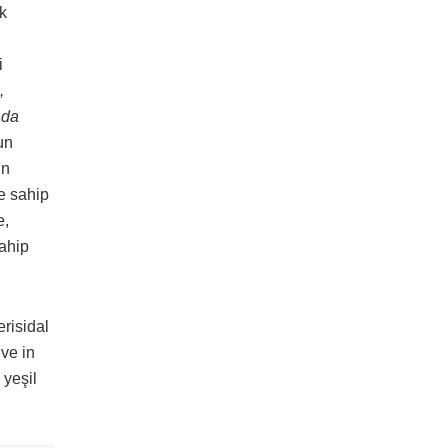
ik
i
,
nda
un
in
re sahip
e,
sahip
erisidal
 ve in
 yeşil