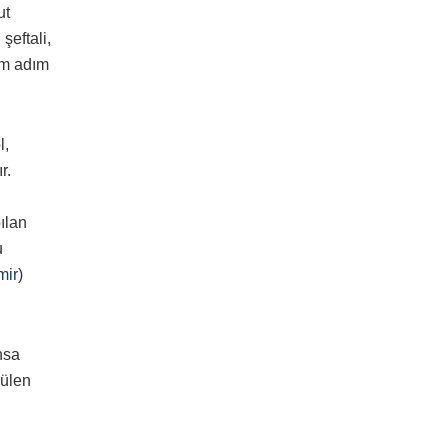
ut
 şeftali,
ım adım
l,
r.
ılan
u
mir
)
nsa
rülen