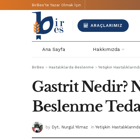
BirBes’te Yazar Olmak İçin
ARAÇLARIMIZ
Ana Sayfa
Hakkımızda
BirBes
>
Hastalıklarda Beslenme
>
Yetişkin Hastalıkları
Gastrit Nedir? 
Beslenme Tedav
by
Dyt. Nurgül Yılmaz
in
Yetişkin Hastalıkların