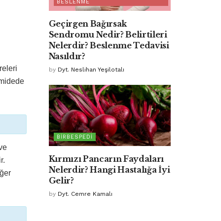
BESLENME
Geçirgen Bağırsak
Sendromu Nedir? Belirtileri
Nelerdir? Beslenme Tedavisi
Nasıldır?
eleri
by
Dyt. Neslihan Yeşilotalı
 midede
BIRBESPEDI
ve
Kırmızı Pancarın Faydaları
r.
Nelerdir? Hangi Hastalığa İyi
iğer
Gelir?
by
Dyt. Cemre Kamalı