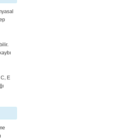
imyasal
bep
lir.
 kaybı
 C, E
ğı
nme
ı