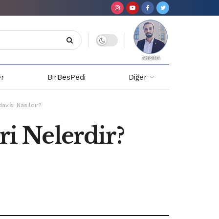
er
BirBesPedi
Diğer
avisi Nasıldır?
ri Nelerdir?