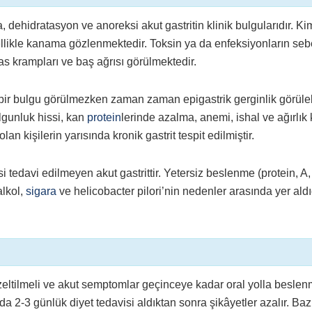
, dehidratasyon ve anoreksi akut gastritin klinik bulgularıdır. K
enellikle kanama gözlenmektedir. Toksin ya da enfeksiyonların se
 kas krampları ve baş ağrısı görülmektedir.
çbir bulgu görülmezken zaman zaman epigastrik gerginlik görülebi
olgunluk hissi, kan
protein
lerinde azalma, anemi, ishal ve ağırlık
lan kişilerin yarısında kronik gastrit tespit edilmiştir.
 tedavi edilmeyen akut gastrittir. Yetersiz beslenme (protein, A,
alkol,
sigara
ve helicobacter pilori’nin nedenler arasında yer aldı
düzeltilmeli ve akut semptomlar geçinceye kadar oral yolla besle
 2-3 günlük diyet tedavisi aldıktan sonra şikâyetler azalır. Baz