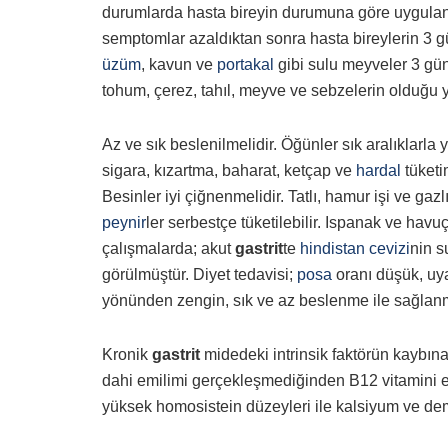
durumlarda hasta bireyin durumuna göre uygulanan 
semptomlar azaldıktan sonra hasta bireylerin 3 g
üzüm
, kavun ve
portakal
gibi sulu meyveler 3 gün
tohum, çerez, tahıl, meyve ve sebzelerin olduğu y
Az ve sık beslenilmelidir. Öğünler sık aralıklarla 
sigara, kızartma, baharat, ketçap ve
hardal
tüketi
Besinler iyi çiğnenmelidir. Tatlı, hamur işi ve gazl
peynir
ler serbestçe tüketilebilir. Ispanak ve havu
çalışmalarda; akut
gastrit
te
hindistan cevizi
nin s
görülmüştür. Diyet tedavisi;
posa
oranı düşük, uya
yönünden zengin, sık ve az beslenme ile sağlanm
Kronik
gastrit
midedeki intrinsik faktörün kaybın
dahi emilimi gerçekleşmediğinden B12 vitamini eks
yüksek homosistein düzeyleri ile kalsiyum ve dem