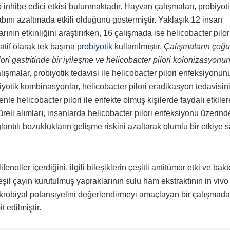
o inhibe edici etkisi bulunmaktadır. Hayvan çalışmaları, probiyot
tihabını azaltmada etkili olduğunu göstermiştir. Yaklaşık 12 insan
ının etkinliğini araştırırken, 16 çalışmada ise helicobacter pilor
atif olarak tek başına
probiyotik
kullanılmıştır.
Çalışmaların çoğu
ri gastritinde bir iyileşme ve helicobacter pilori kolonizasyonu
lışmalar, probiyotik tedavisi ile helicobacter pilori enfeksiyonun
yotik kombinasyonlar, helicobacter pilori eradikasyon tedavisin
nle helicobacter pilori ile enfekte olmuş kişilerde faydalı etkile
süreli alımları, insanlarda helicobacter pilori enfeksiyonu üzerind
lantılı bozuklukların gelişme riskini azaltarak olumlu bir etkiye 
ifenoller içerdiğini, ilgili bileşiklerin çeşitli antitümör etki ve bakt
şil çayın kurutulmuş yapraklarının sulu ham ekstraktının in vivo
imikrobiyal potansiyelini değerlendirmeyi amaçlayan bir çalışmada
 edilmiştir.