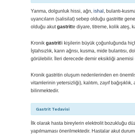
Yanma, dolgunluk hissi, ağrı,
ishal
, bulantı-kusma
uyarıcıların (salisilat) sebep olduğu gastritte g
olduğu akut
gastrit
te diyare, titreme, kolik ateş,
Kronik
gastrit
li kişilerin büyük çoğunluğunda hi
İştahsızlık, karın ağrısı, kusma, mide bulantısı, d
görülebilir. İleri derecede demir eksikliği anemisi o
Kronik gastritin oluşum nedenlerinden en önemlisi
vitamlerinin yetersizliği), kalıtım, zayıf bağışıklık, 
bilinmektedir.
Gastrit Tedavisi
İlk olarak hasta bireylerin elektrolit bozukluğu 
yapılmaması önerilmektedir. Hastalar akut durumda