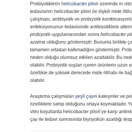
Probiyotiklerin
helicobacter pilori
üzerinde in vitr
tedavisinin helicobacter pilori ile ilişkili mide il
çalışması, antibiyotik ve probiyotik kombinasyonlar
enfeksiyonunun tedavisinde antibiyotiklere altern
probiyotik uygulamasından sonra helicobacter pilo
azalma olduğunu göstermiştir.
Bununla birlikte ça
tamamen ortadan kalkmadığını göstermiştir. Probi
neden olduğu olumsuz etkileri azaltabilir. Bu nede
olabilir. Probiyotik suşları içeren ürünlerin uzun 
özellikle de yüksek derecede mide iltihabı ile bağ
olabilir.
Araştırma çalışmaları
yeşil çay
ın kateşinler ve pol
özelliklere sahip olduğunu ortaya koymaktadır. Ye
vitro koşullarda helicobacter pilori’ye karşı ant
çay ile tedavi sonrasında biyoyükün azaldığı tespit