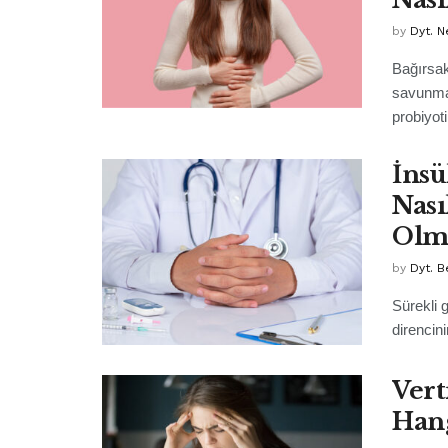
by
Dyt. N
Bağırsak
savunma 
probiyoti
İnsü
Nası
Olma
by
Dyt. B
Sürekli 
direncin
Vert
Hang