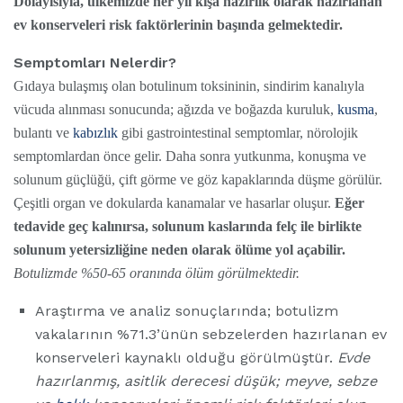
Dolayısıyla, ülkemizde her yıl kışa hazırlık olarak hazırlanan
ev konserveleri risk faktörlerinin başında gelmektedir.
Semptomları Nelerdir?
Gıdaya bulaşmış olan botulinum toksininin, sindirim kanalıyla
vücuda alınması sonucunda; ağızda ve boğazda kuruluk,
kusma
,
bulantı ve
kabızlık
gibi gastrointestinal semptomlar, nörolojik
semptomlardan önce gelir. Daha sonra yutkunma, konuşma ve
solunum güçlüğü, çift görme ve göz kapaklarında düşme görülür.
Çeşitli organ ve dokularda kanamalar ve hasarlar oluşur.
Eğer
tedavide geç kalınırsa, solunum kaslarında felç ile birlikte
solunum yetersizliğine neden olarak ölüme yol açabilir.
Botulizmde %50-65 oranında ölüm görülmektedir.
Araştırma ve analiz sonuçlarında; botulizm
vakalarının %71.3’ünün sebzelerden hazırlanan ev
konserveleri kaynaklı olduğu görülmüştür.
Evde
hazırlanmış, asitlik derecesi düşük; meyve, sebze