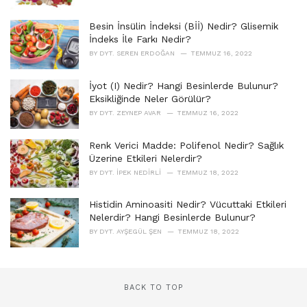
:
Besin İnsülin İndeksi (Bİİ) Nedir? Glisemik
İndeks İle Farkı Nedir?
BY
DYT. SEREN ERDOĞAN
TEMMUZ 16, 2022
İyot (I) Nedir? Hangi Besinlerde Bulunur?
Eksikliğinde Neler Görülür?
BY
DYT. ZEYNEP AVAR
TEMMUZ 16, 2022
Renk Verici Madde: Polifenol Nedir? Sağlık
Üzerine Etkileri Nelerdir?
BY
DYT. İPEK NEDIRLI
TEMMUZ 18, 2022
Histidin Aminoasiti Nedir? Vücuttaki Etkileri
Nelerdir? Hangi Besinlerde Bulunur?
BY
DYT. AYŞEGÜL ŞEN
TEMMUZ 18, 2022
BACK TO TOP