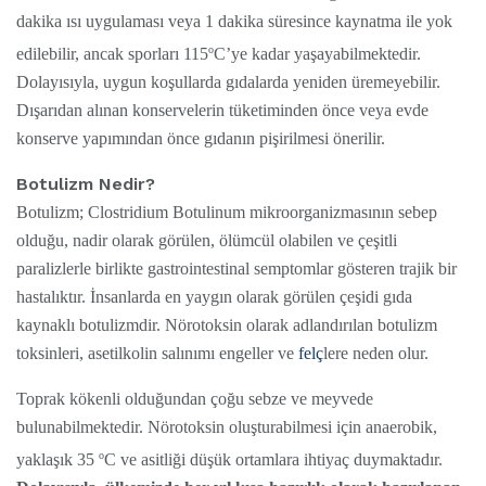
dakika ısı uygulaması veya 1 dakika süresince kaynatma ile yok
o
edilebilir, ancak sporları 115
C’ye kadar yaşayabilmektedir.
Dolayısıyla, uygun koşullarda gıdalarda yeniden üremeyebilir.
Dışarıdan alınan konservelerin tüketiminden önce veya evde
konserve yapımından önce gıdanın pişirilmesi önerilir.
Botulizm Nedir?
Botulizm; Clostridium Botulinum mikroorganizmasının sebep
olduğu, nadir olarak görülen, ölümcül olabilen ve çeşitli
paralizlerle birlikte gastrointestinal semptomlar gösteren trajik bir
hastalıktır. İnsanlarda en yaygın olarak görülen çeşidi gıda
kaynaklı botulizmdir. Nörotoksin olarak adlandırılan botulizm
toksinleri, asetilkolin salınımı engeller ve
felç
lere neden olur.
Toprak kökenli olduğundan çoğu sebze ve meyvede
bulunabilmektedir. Nörotoksin oluşturabilmesi için anaerobik,
o
yaklaşık 35
C ve asitliği düşük ortamlara ihtiyaç duymaktadır.