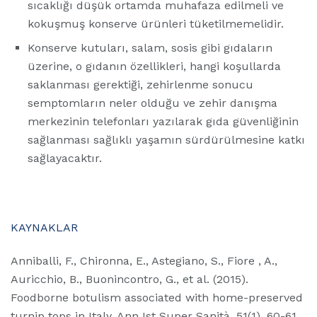
sıcaklığı düşük ortamda muhafaza edilmeli ve
kokuşmuş konserve ürünleri tüketilmemelidir.
Konserve kutuları, salam, sosis gibi gıdaların
üzerine, o gıdanın özellikleri, hangi koşullarda
saklanması gerektiği, zehirlenme sonucu
semptomların neler olduğu ve zehir danışma
merkezinin telefonları yazılarak gıda güvenliğinin
sağlanması sağlıklı yaşamın sürdürülmesine katkı
sağlayacaktır.
KAYNAKLAR
Anniballi, F., Chironna, E., Astegiano, S., Fiore , A.,
Auricchio, B., Buonincontro, G., et al. (2015).
Foodborne botulism associated with home-preserved
turnip tops in Italy. Ann Ist Super Sanità, 51(1), 60-61.