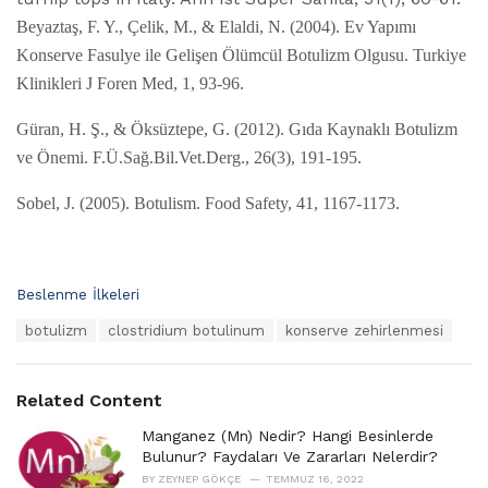
Beyaztaş, F. Y., Çelik, M., & Elaldi, N. (2004). Ev Yapımı
Konserve Fasulye ile Gelişen Ölümcül Botulizm Olgusu. Turkiye
Klinikleri J Foren Med, 1, 93-96.
Güran, H. Ş., & Öksüztepe, G. (2012). Gıda Kaynaklı Botulizm
ve Önemi. F.Ü.Sağ.Bil.Vet.Derg., 26(3), 191-195.
Sobel, J. (2005). Botulism. Food Safety, 41, 1167-1173.
C
Beslenme İlkeleri
a
T
botulizm
clostridium botulinum
konserve zehirlenmesi
t
a
e
g
g
s
o
Related Content
:
r
i
Manganez (Mn) Nedir? Hangi Besinlerde
e
Bulunur? Faydaları Ve Zararları Nelerdir?
s
BY
ZEYNEP GÖKÇE
TEMMUZ 16, 2022