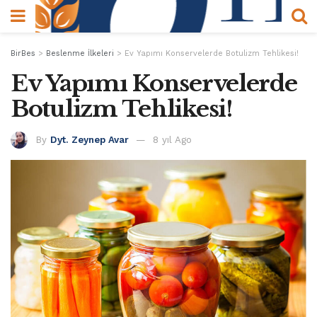
BirBes
>
Beslenme İlkeleri
>
Ev Yapımı Konservelerde Botulizm Tehlikesi!
Ev Yapımı Konservelerde
Botulizm Tehlikesi!
By
Dyt. Zeynep Avar
8 yıl Ago